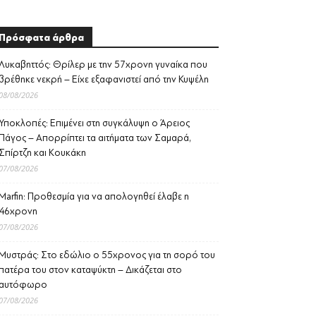
Πρόσφατα άρθρα
Λυκαβηττός: Θρίλερ με την 57χρονη γυναίκα που
βρέθηκε νεκρή – Είχε εξαφανιστεί από την Κυψέλη
08/08/2026
Υποκλοπές: Επιμένει στη συγκάλυψη ο Άρειος
Πάγος – Απορρίπτει τα αιτήματα των Σαμαρά,
Σπίρτζη και Κουκάκη
07/08/2026
Marfin: Προθεσμία για να απολογηθεί έλαβε η
46χρονη
07/08/2026
Μυστράς: Στο εδώλιο ο 55χρονος για τη σορό του
πατέρα του στον καταψύκτη – Δικάζεται στο
αυτόφωρο
07/08/2026