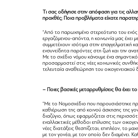
Τι σας οδήγησε στην απόφαση για τις αλλα
προχθές; Ποια προβλήματα είχατε παρατηρ
“Από το παρωχημένο στερεότυπο του ενός γ
εργαζόμενου-απόντα, η κοινωνία μας έχει μ
συμμετέχουν ισότιμα στην επαγγελματική και
ενσυνείδητα παρόντες στη ζωή και την ανατ
Με το σχέδιο νόμου κάνουμε ένα σημαντικό
προσαρμοστεί στις νέες κοινωνικές συνθή
τελευταία αναθεώρηση του οικογενειακού δ
– Ποιες βασικές μεταρρυθμίσεις θα έχει το
“Με το Νομοσχέδιο που παρουσιάστηκε πριν
καθιέρωση της από κοινού άσκησης της γονι
διαζύγιο, όπως εφαρμόζεται στις περισσότ
εναλλακτικές μέθοδοι επίλυσης των οικογ
νέες διατάξεις θεσπίζεται, επιπλέον, το μαχ
με τον γονέα, με τον οποίο δεν διαμένει. Κα