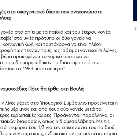
γές στο οικογενειακό δίκαιο που ανακοινώσατε
ήσει;
ονέα στο σπίτι με τα παιδιά και του έτερου γονέα
εταβεί στο υγιές πρότυπο οι δύο γονείς να
 κοινωνική ζωή, και ταυτόχρονα να είναι πλέον
ροφή των τέκνων τους, ως ισότιμοι γονεϊκοί πυλώνες.
 βήμα προκειμένου το νομικό σύστημα να
κες που διαμορφώθηκαν το διάστημα από την
ικαίου το 1983 μέχρι σήμερα”.
 νομοσχέδιο; Πότε θα έρθει στη Βουλή;
 λίγες μέρες στο Υπουργικό Συμβούλιο προτείνεται η
κής μέριμνας και από τους δύο γονείς μετά το
ερες ευρωπαϊκές χώρες. Προάγονται, παράλληλα, οι
ενειακών διαφορών, όπως η διαμεσολάβηση. Με τις
ητό τεκμήριο του 1/3 για την επικοινωνία του παιδιού
θιερώνονται, επίσης, ενδεικτικά αντικειμενικά κριτήρια