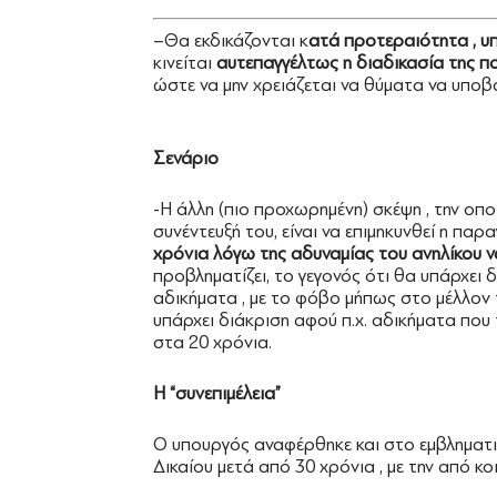
–Θα εκδικάζονται κ
ατά προτεραιότητα , υ
κινείται
αυτεπαγγέλτως η διαδικασία της π
ώστε να μην χρειάζεται να θύματα να υποβ
Σενάριο
-Η άλλη (πιο προχωρημένη) σκέψη , την οπ
συνέντευξή του, είναι να επιμηκυνθεί η πα
χρόνια λόγω της αδυναμίας του ανηλίκου ν
προβληματίζει, το γεγονός ότι θα υπάρχει
αδικήματα , με το φόβο μήπως στο μέλλον
υπάρχει διάκριση αφού π.χ. αδικήματα πο
στα 20 χρόνια.
Η “συνεπιμέλεια”
Ο υπουργός αναφέρθηκε και στο εμβληματι
Δικαίου μετά από 30 χρόνια , με την από κο