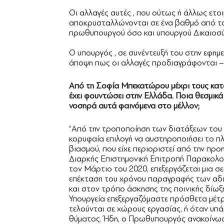
Οι αλλαγές αυτές , που ούτως ή άλλως ετοιμ
αποκρυσταλλώνονται σε ένα βαθμό από τα
πρωθυπουργού όσο και υπουργού Δικαιοσ
Ο υπουργός , σε συνέντευξή του στην εφημ
άποψη πως οι αλλαγές προδιαγράφονται – 
Από τη Σοφία Μπεκατώρου μέχρι τους κατα
έχει φουντώσει στην Ελλάδα. Ποια θεσμικ
νοσηρά αυτά φαινόμενα στο μέλλον;
“Από την τροποποίηση των διατάξεων του 
κορυφαία επιλογή να αυστηροποιήσει το πλ
βιασμού, που είχε περιοριστεί από την πρ
Διαρκής Επιστημονική Επιτροπή Παρακολού
τον Μάρτιο του 2020, επεξεργάζεται μια σ
επέκταση του χρόνου παραγραφής των αδικη
και στον τρόπο άσκησης της ποινικής δίωξ
Υπουργεία επεξεργαζόμαστε πρόσθετα μέτρ
τελούνται σε χώρους εργασίας, ή όταν υπά
θύματος. Ήδη, ο Πρωθυπουργός ανακοίνωσ