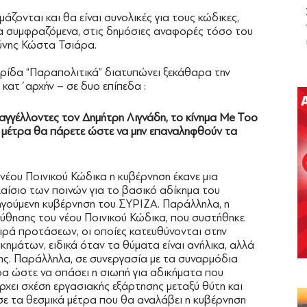
άζονται και θα είναι συνολικές για τους κώδικες,
 συμφραζόμενα, στις δημόσιες αναφορές τόσο του
ύνης Κώστα Τσιάρα.
ερίδα “Παραπολιτικά” διατυπώνει ξεκάθαρα την
κατ΄αρχήν – σε δυο επίπεδα :
γγέλλοντες τον Δημήτρη Λιγνάδη, το κίνημα Me Too
ά μέτρα θα πάρετε ώστε να μην επαναληφθούν τα
νέου Ποινικού Κώδικα η κυβέρνηση έκανε μια
αίσιο των ποινών για το βασικό αδίκημα του
οηγούμενη κυβέρνηση του ΣΥΡΙΖΑ. Παράλληλα, η
θησης του νέου Ποινικού Κώδικα, που συστήθηκε
ειρά προτάσεων, οι οποίες κατευθύνονται στην
μάτων, ειδικά όταν τα θύματα είναι ανήλικα, αλλά
ης. Παράλληλα, σε συνεργασία με τα συναρμόδια
α ώστε να σπάσει η σιωπή για αδικήματα που
ρχει σχέση εργασιακής εξάρτησης μεταξύ θύτη και
ε τα θεσμικά μέτρα που θα αναλάβει η κυβέρνηση