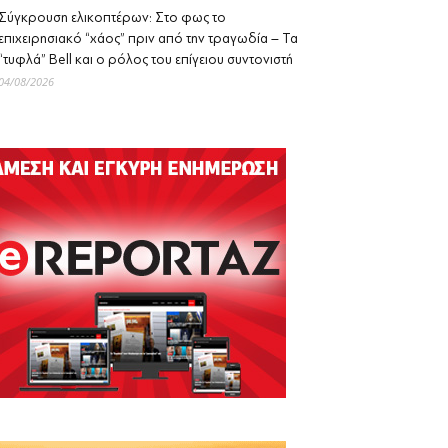
Σύγκρουση ελικοπτέρων: Στο φως το
επιχειρησιακό “χάος” πριν από την τραγωδία – Τα
“τυφλά” Bell και ο ρόλος του επίγειου συντονιστή
04/08/2026