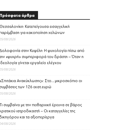
Πρόσφατα άρθρα
Θεσσαλονίκη: Κατεπείγουσα εισαγγελική
παρέμβαση για κακοποίηση χελώνων
05/08/2026
Δολοφονία στην Κυψέλη: Η ψυχολογία πίσω από
την «ψυχρή» συμπεριφορά του δράστη – Όταν η
ιδεολογία γίνεται εργαλείο ελέγχου
05/08/2026
«Σπιτάκια Ανακύκλωσης»: Στο… μικροσκόπιο οι
συμβάσεις των 126 εκατ.ευρώ
05/08/2026
Τι συμβαίνει με την πειθαρχική έρευνα σε βάρος
κρατικού ιατροδικαστή – Οι καταγγελίες της
δικηγόρου και τα αξιοπερίεργα
04/08/2026