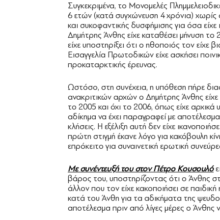
Συγκεκριμένα, το Μονομελές Πλημμελειοδικ
6 ετών (κατά συγχώνευση 4 χρόνια) χωρίς
και συκοφαντικής δυσφήμισης για όσα είχε
Δημήτρης Άνθης είχε καταθέσει μήνυση το
είχε υποστηρίξει ότι ο ηθοποιός τον είχε β
Εισαγγελία Πρωτοδικών είχε ασκήσει ποινι
προκαταρκτικής έρευνας.
Ωστόσο, στη συνέχεια, η υπόθεση πήρε δι
ανακριτικών αρχών ο Δημήτρης Άνθης είχε 
το 2005 και όχι το 2006, όπως είχε αρχικά
αδίκημα να έχει παραγραφεί με αποτέλεσμα
κλήσεις. Η εξέλιξη αυτή δεν είχε ικανοποι
πρώτη στιγμή έκανε λόγο για κακόβουλη κί
επρόκειτο για συναινετική ερωτική συνεύρ
Με συνέντευξή του στον Πέτρο Κουσουλό
ε
βάρος του, υποστηρίζοντας ότι ο Άνθης σ
άλλον που τον είχε κακοποιήσει σε παιδική
κατά του Άνθη για τα αδικήματα της ψευδο
αποτέλεσμα πριν από λίγες μέρες ο Άνθης 