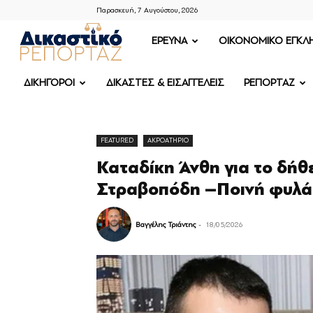
Παρασκευή, 7 Αυγούστου, 2026
ΔΙΚΑΣΤΙΚΟ
ΕΡΕΥΝΑ
OIKONOMIKO ΕΓΚΛ
ΡΕΠΟΡΤΑΖ
ΔΙΚΗΓΟΡΟΙ
ΔΙΚΑΣΤΕΣ & ΕΙΣΑΓΓΕΛΕΙΣ
ΡΕΠΟΡΤΑΖ
FEATURED
ΑΚΡΟΑΤΗΡΙΟ
Καταδίκη Άνθη για το δήθ
Στραβοπόδη –Ποινή φυλάκ
Βαγγέλης Τριάντης
-
18/05/2026