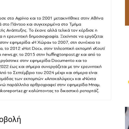
σε στο Αγρίνιο και το 2001 μετακινήθηκε στην Αθήνα
ά στο Πάντειο και συγκεκριμένα στο Τμήμα
ής Ανάπτυξης. Το έκανε αλλά τελικά τον κέρδισε η
α η ερευνητική δημοσιογραφία. Ξεκίνησε να εργάζεται
στην εφημερίδα «Η Χώρα» το 2007, στη συνέχεια το
α, το 2012 «Hot Doc», στην τηλεοπτική εκπομπή «Κουτί
news.gr, το 2015 στην huffingtonpost.gr και από το
εργάστηκε στην εφημερίδα Documento και το
022 έως και σήμερα συνεργάζεται με την ερευνητική
 Από το Σεπτέμβριο του 2024 μέχρι και σήμερα είναι
 ομάδας των εκπομπών «Αποκαλύψεις» και «Νύχτα
νώ παράλληλα αρθρογραφεί στην εφημερίδα Μπαμ,
stikoreportaz.gr καλύπτοντας το δικαστικό ρεπορτάζ.
ροβολή