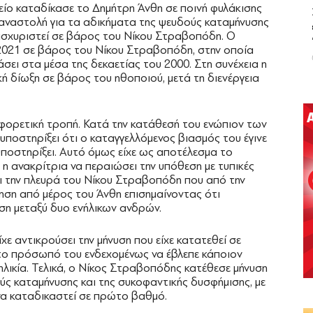
είο καταδίκασε το Δημήτρη Άνθη σε ποινή φυλάκισης
 αναστολή για τα αδικήματα της ψευδούς καταμήνυσης
 ισχυριστεί σε βάρος του Νίκου Στραβοπόδη. Ο
 2021 σε βάρος του Νίκου Στραβοπόδη, στην οποία
ιάσει στα μέσα της δεκαετίας του 2000. Στη συνέχεια η
κή δίωξη σε βάρος του ηθοποιού, μετά τη διενέργεια
αφορετική τροπή. Κατά την κατάθεσή του ενώπιον των
υποστηρίξει ότι ο καταγγελλόμενος βιασμός του έγινε
 υποστηρίξει. Αυτό όμως είχε ως αποτέλεσμα το
 η ανακρίτρια να περαιώσει την υπόθεση με τυπικές
ήσει την πλευρά του Νίκου Στραβοπόδη που από την
νηση από μέρος του Άνθη επισημαίνοντας ότι
εση μεταξύ δυο ενήλικων ανδρών.
ίχε αντικρούσει την μήνυση που είχε κατατεθεί σε
το πρόσωπό του ενδεχομένως να έβλεπε κάποιον
 ηλικία. Τελικά, ο Νίκος Στραβοπόδης κατέθεσε μήνυση
ύς καταμήνυσης και της συκοφαντικής δυσφήμισης, με
να καταδικαστεί σε πρώτο βαθμό.