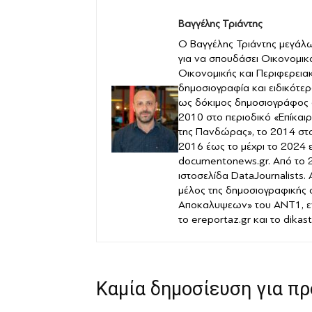
Βαγγέλης Τριάντης
Ο Βαγγέλης Τριάντης μεγάλω
για να σπουδάσει Οικονομικ
Οικονομικής και Περιφερειακ
δημοσιογραφία και ειδικότερ
ως δόκιμος δημοσιογράφος 
2010 στο περιοδικό «Επίκαιρ
της Πανδώρας», το 2014 στο 
2016 έως το μέχρι το 2024 
documentonews.gr. Από το 2
ιστοσελίδα DataJournalists.
μέλος της δημοσιογραφικής
Αποκαλυψεων» του ANT1, ε
το ereportaz.gr και το dika
Καμία δημοσίευση για π