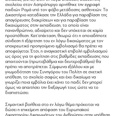
σχολείου στον Ασπρόπυργο αρνήθηκε την εγγραφή
παιδιών Ρομά υπό τον φόβο μετάδοσης ασθενειών. Το
Δικαστήριο καταδίκασε την Ελλάδα για παραβίαση της
απαγόρευσης διακρίσεων και για παραβίαση του
δικαιώματος στην εκπαίδευση, το οποίο είναι
πανανθρώπινο, αδιαίρετο και δεν υπόκειται σε καμία
προϋπόθεση. Κατ’επέκταση, θεωρώ ότι η οποιαδήποτε
σύνδεση ή εξάρτηση του εν λόγω δικαιώματος με τον
υποχρεωτικό προηγούμενο εμβολιασμό θα πρέπει να
αποφεύγεται. Έτσι, η αναγκαστική επιβολή εμβολιασμού
ως όρος για τη φοίτηση στις βαθμίδες εκπαίδευσης που
απαιτούνται (πρωτοβάθμια και δευτεροβάθμια) θα
πρέπει να αποτρέπεται. Σύμφωνα εξάλλου και με
γνωμοδότηση του Συνηγόρου του Πολίτη σε σχετική
υπόθεση, το σχολείο σαφώς και έχει δικαίωμα να
γνωρίζει ποια εμβόλια έχει κάνει το παιδί, δεν μπορεί
όμως να απαιτήσει την διεξαγωγή τους ώστε να το
διαπιστώσει.
Σημαντική βοήθεια στο εν λόγω θέμα πρόκειται να
δώσει η επικείμενη απόφαση του Ευρωπαϊκού
Δικαστηρίου Δικαιωμάτων του Ανθρώπου στην υπόθεση