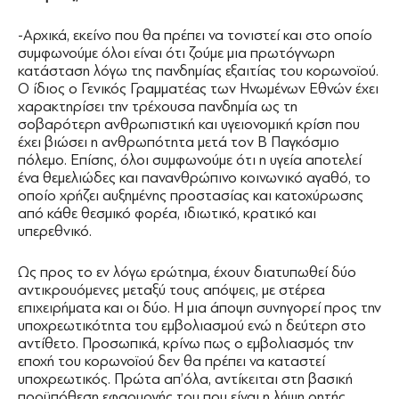
-Αρχικά, εκείνο που θα πρέπει να τονιστεί και στο οποίο
συμφωνούμε όλοι είναι ότι ζούμε μια πρωτόγνωρη
κατάσταση λόγω της πανδημίας εξαιτίας του κορωνοϊού.
Ο ίδιος ο Γενικός Γραμματέας των Ηνωμένων Εθνών έχει
χαρακτηρίσει την τρέχουσα πανδημία ως τη
σοβαρότερη ανθρωπιστική και υγειονομική κρίση που
έχει βιώσει η ανθρωπότητα μετά τον Β Παγκόσμιο
πόλεμο. Επίσης, όλοι συμφωνούμε ότι η υγεία αποτελεί
ένα θεμελιώδες και πανανθρώπινο κοινωνικό αγαθό, το
οποίο χρήζει αυξημένης προστασίας και κατοχύρωσης
από κάθε θεσμικό φορέα, ιδιωτικό, κρατικό και
υπερεθνικό.
Ως προς το εν λόγω ερώτημα, έχουν διατυπωθεί δύο
αντικρουόμενες μεταξύ τους απόψεις, με στέρεα
επιχειρήματα και οι δύο. Η μια άποψη συνηγορεί προς την
υποχρεωτικότητα του εμβολιασμού ενώ η δεύτερη στο
αντίθετο. Προσωπικά, κρίνω πως ο εμβολιασμός την
εποχή του κορωνοϊού δεν θα πρέπει να καταστεί
υποχρεωτικός. Πρώτα απ’όλα, αντίκειται στη βασική
προϋπόθεση εφαρμογής του που είναι η λήψη ρητής