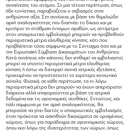
συναίνεσης του ατόμου. Σε μια τέτοια περίπτωση, όπως
ήδη τονίστηκε, παραβιάζεται ο σεβασμός στην
ανθρώπινη αξία. Στη συνέχεια, με βάση την θεμελιώδη
αρχή αναλογικότητας που διαπνέει το δίκαιο και με
κριτήριο τη στάθμιση έννομων αγαθών, ως αντίμετρο
στον υποχρεωτικό εμβολιασμό μπορούν να προβληθούν
περιοριστικά μέτρα ελευθερίας κίνησης, κάτι που
προβλέπεται τόσο σύμφωνα με το Σύνταγμα όσο και με
την Ευρωπαϊκή Σύμβαση Δικαιωμάτων του Ανθρώπου.
Κατά συνέπεια, εάν κάποιος δεν επιθυμεί να εμβολιαστεί,
μπορεί να υποστεί περιοριστικά μέτρα ελευθερίας
κίνησης ή έστω να διενεργεί συχνά ιατρικές εξετάσεις
προκειμένου να προστατευτεί το ευρύτερο κοινωνικό
σύνολο. Φυσικά, σε κάθε περίπτωση, τα εν λόγω
περιοριστικά μέτρα δεν μπορούν να έχουν απεριόριστη
διάρκεια αλλά υπαγορεύονται με βάση τα ιατρικά
δεδομένα και τις υγειονομικές συνθήκες. Εντούτοις, και
πάλι σύμφωνα με την αρχή αναλογικότητας, θα
μπορούσε να γίνει δεκτός ο υποχρεωτικός εμβολιασμός
όταν πρόκειται να ασκηθούν δικαιώματα σε ορισμένους
χώρους, όπως για παράδειγμα σε υγειονομικούς χώρους,
όπου εκεί λόγω της ιδιαιτερότητας των χώρων, όπως