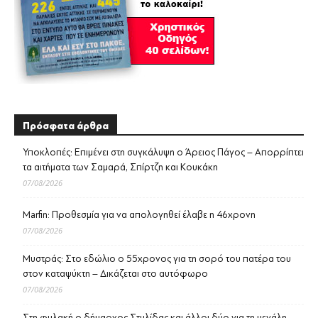
Πρόσφατα άρθρα
Υποκλοπές: Επιμένει στη συγκάλυψη ο Άρειος Πάγος – Απορρίπτει
τα αιτήματα των Σαμαρά, Σπίρτζη και Κουκάκη
07/08/2026
Marfin: Προθεσμία για να απολογηθεί έλαβε η 46χρονη
07/08/2026
Μυστράς: Στο εδώλιο ο 55χρονος για τη σορό του πατέρα του
στον καταψύκτη – Δικάζεται στο αυτόφωρο
07/08/2026
Στη φυλακή ο δήμαρχος Στυλίδας και άλλοι δύο για τη μεγάλη