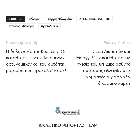
ΕΤΙΚΕΤΕΣ
αλλαγές
Γιώργος Φλωρίδης
ΔΙΚΑΣΤΙΚΟΣ ΧΑΡΤΗΣ
Ιωάννης Μπούγας
πρωτοδικεία
Προηγούμενο άρθρο
Επόμενο άρθρο
Η δολοφονία της Κυριακής: Οι
Η Ένωση Δικαστών και
καταθέσεις των εμπλεκόμενων
Εισαγγελέων κατέθεσε στην
αστυνομικών και του αυτόπτη
ηγεσία του υπ. Δικαιοσύνης
μάρτυρα που προκαλούν σοκ!
προτάσεις αλλαγών στο
νομοσχέδιο για το νέο
δικαστικό χάρτη
ΔΙΚΑΣΤΙΚΟ ΡΕΠΟΡΤΑΖ TEAM