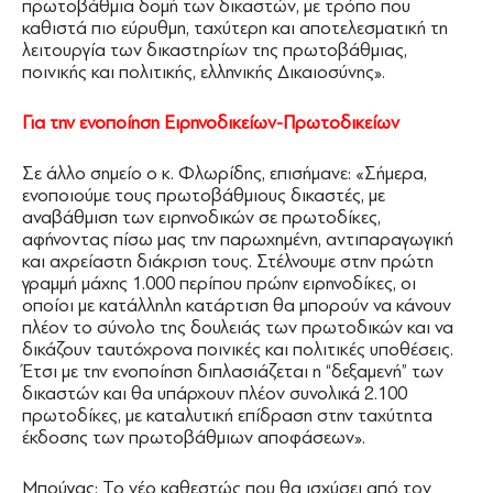
πρωτοβάθμια δομή των δικαστών, με τρόπο που
καθιστά πιο εύρυθμη, ταχύτερη και αποτελεσματική τη
λειτουργία των δικαστηρίων της πρωτοβάθμιας,
ποινικής και πολιτικής, ελληνικής Δικαιοσύνης».
Για την ενοποίηση Ειρηνοδικείων-Πρωτοδικείων
Σε άλλο σημείο ο κ. Φλωρίδης, επισήμανε: «Σήμερα,
ενοποιούμε τους πρωτοβάθμιους δικαστές, με
αναβάθμιση των ειρηνοδικών σε πρωτοδίκες,
αφήνοντας πίσω μας την παρωχημένη, αντιπαραγωγική
και αχρείαστη διάκριση τους. Στέλνουμε στην πρώτη
γραμμή μάχης 1.000 περίπου πρώην ειρηνοδίκες, οι
οποίοι με κατάλληλη κατάρτιση θα μπορούν να κάνουν
πλέον το σύνολο της δουλειάς των πρωτοδικών και να
δικάζουν ταυτόχρονα ποινικές και πολιτικές υποθέσεις.
Έτσι με την ενοποίηση διπλασιάζεται η “δεξαμενή” των
δικαστών και θα υπάρχουν πλέον συνολικά 2.100
πρωτοδίκες, με καταλυτική επίδραση στην ταχύτητα
έκδοσης των πρωτοβάθμιων αποφάσεων».
Μπούγας: Το νέο καθεστώς που θα ισχύσει από τον