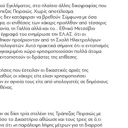
ού Εγκλήματος, στο πλαίσιο άλλης δικογραφίας που
ράπεζας Πειραιώς. Χωρίς αποτέλεσμα.
ής δεν κατάφεραν να βρεθούν. Σύμφωνα με όσα
φα, οι επιθέσεις των χάκερς προήλθαν από τέσσερις
ανία, τη Γαλλία αλλά και το… Εθνικό Μετσόβιο
 έγγραφό του ενημέρωσε την ΕΛ.ΑΣ. ότι οι
ιήθηκαν προέρχονταν από τη Σχολή Ηλεκτρολόγων
ολογιστών. Αυτό πρακτικά σήμαινε ότι ο εντοπισμός
υγκεκριμένο χώρο χρησιμοποιούσαν πολλά άτομα
εντοπιστούν οι δράστες της επίθεσης.
ήσεις που έστειλαν οι δικαστικές αρχές της
καθώς οι χάκερς είτε είχαν χρησιμοποιήσει
 εν αγνοία τους είτε από υπολογιστές σε δημόσιους
θένας.
ν σε δίκη τρία στελέχη της Τράπεζας Πειραιώς με
σο το ∆ικαστήριο αθώωσε και τους τρεις σε ό,τι
νε ότι «η παράλειψη λήψης μέτρων για τη διαρροή