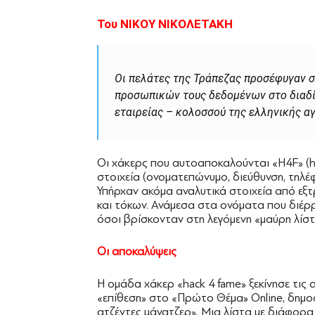
Του ΝΙΚΟΥ ΝΙΚΟΛΕΤΑΚΗ
Οι πελάτες της Τράπεζας προσέφυγαν σ
προσωπικών τους δεδομένων στο διαδί
εταιρείας – κολοσσού της ελληνικής α
Οι χάκερς που αυτοαποκαλούνται «H4F» (h
στοιχεία (ονοματεπώνυμο, διεύθυνση, τηλ
Υπήρχαν ακόμα αναλυτικά στοιχεία από εξ
και τόκων. Ανάμεσα στα ονόματα που διέρ
όσοι βρίσκονταν στη λεγόμενη «μαύρη λίσ
Οι αποκαλύψεις
Η ομάδα χάκερ «hack 4 fame» ξεκίνησε τις
«επίθεση» στο «Πρώτο Θέμα» Online, δημοσ
ατζέντες μάνατζερ». Μια λίστα με διάφορα