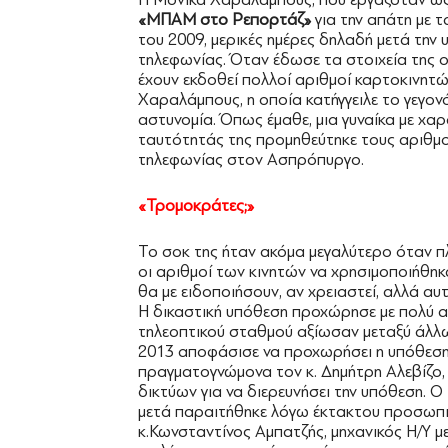
«ΜΠΑΜ στο Ρεπορτάζ»
για την απάτη με τ
του 2009, μερικές ημέρες δηλαδή μετά την 
τηλεφωνίας. Όταν έδωσε τα στοιχεία της 
έχουν εκδοθεί πολλοί αριθμοί καρτοκινητώ
Χαραλάμπους, η οποία κατήγγειλε το γεγονό
αστυνομία. Όπως έμαθε, μια γυναίκα με χα
ταυτότητάς της προμηθεύτηκε τους αριθμ
τηλεφωνίας στον Ασπρόπυργο.
«Τρομοκράτες;»
Το σοκ της ήταν ακόμα μεγαλύτερο όταν π
οι αριθμοί των κινητών να χρησιμοποιήθηκ
θα με ειδοποιήσουν, αν χρειαστεί, αλλά αυτ
H δικαστική υπόθεση προχώρησε με πολύ α
τηλεοπτικού σταθμού αξίωσαν μεταξύ άλλω
2013 αποφάσισε να προχωρήσει η υπόθεση σ
πραγματογνώμονα τον κ. ∆ημήτρη Αλεβίζο,
δικτύων για να διερευνήσει την υπόθεση. Ο 
μετά παραιτήθηκε λόγω έκτακτου προσωπι
κ.Κωνσταντίνος Αμπατζής, μηχανικός Η/Υ με