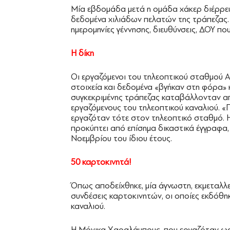
Μία εβδομάδα μετά η ομάδα χάκερ διέρρευ
δεδομένα χιλιάδων πελατών της τράπεζας.
ημερομηνίες γέννησης, διευθύνσεις, ∆ΟΥ που
Η δίκη
Οι εργαζόμενοι του τηλεοπτικού σταθμού
στοιχεία και δεδομένα «βγήκαν στη φόρα» 
συγκεκριμένης τράπεζας καταβάλλονταν απ
εργαζόμενους του τηλεοπτικού καναλιού. «
εργαζόταν τότε στον τηλεοπτικό σταθμό. 
προκύπτει από επίσημα δικαστικά έγγραφα, 
Νοεμβρίου του ίδιου έτους.
50 καρτοκινητά!
Όπως αποδείχθηκε, μία άγνωστη, εκμεταλλε
συνδέσεις καρτοκινητών, οι οποίες εκδόθη
καναλιού.
Η Μόνικα Χαραλάμπους, που εργαζόταν ω