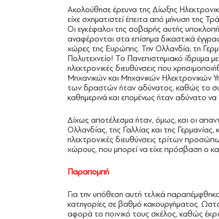
Ακολούθησε έρευνα της ∆ίωξης Ηλεκτρονικ
είχε σχηματιστεί έπειτα από μήνυση της Τ
Οι εγκέφαλοι της σοβαρής αυτής υποκλοπ
αναφέρονται στα επίσημα δικαστικά έγγρα
χώρες της Ευρώπης. Την Ολλανδία, τη Γερμ
Πολυτεχνείο! Το Πανεπιστημιακό ίδρυμα με
ηλεκτρονικές διευθύνσεις που χρησιμοπο
Μηχανικών και Μηχανικών Ηλεκτρονικών Υπ
των δραστών ήταν αδύνατος, καθώς το σ
καθημερινά και επομένως ήταν αδύνατο να 
∆ίχως αποτέλεσμα ήταν, όμως, και οι απαντ
Ολλανδίας, της Γαλλίας και της Γερμανίας, 
ηλεκτρονικές διευθύνσεις τρίτων προσώπων
χώρους, που μπορεί να είχε πρόσβαση ο κα
Παραπομπή
Για την υπόθεση αυτή τελικά παραπέμφθηκα
κατηγορίες σε βαθμό κακουργήματος. Ωστό
αφορά το ποινικό τους σκέλος, καθώς έκρι