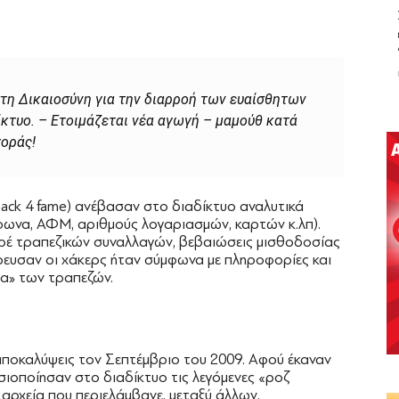
τη Δικαιοσύνη για την διαρροή των ευαίσθητων
κτυο. – Ετοιμάζεται νέα αγωγή – μαµούθ κατά
γοράς!
ack 4 fame) ανέβασαν στο διαδίκτυο αναλυτικά
έφωνα, ΑΦΜ, αριθμούς λογαριασμών, καρτών κ.λπ).
τρέ τραπεζικών συναλλαγών, βεβαιώσεις μισθοδοσίας
ρευσαν οι χάκερς ήταν σύμφωνα με πληροφορίες και
τα» των τραπεζών.
 αποκαλύψεις τον Σεπτέμβριο του 2009. Αφού έκαναν
ιοποίησαν στο διαδίκτυο τις λεγόμενες «ροζ
 αρχεία που περιελάμβανε, μεταξύ άλλων,