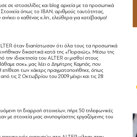
σε σε ιστοσελίδες και blog αρχεία με τα προσωπικά
 Στοιχεία όπως το IBAN, αριθμούς ταυτότητας,
 ανήκει ο καθένας κ.λπ., ελεύθερα για κατέβασμα!
 ALTER όταν διαπίστωσαν ότι όλα τους τα προσωπικά
κινήθηκαν δικαστικά κατά της «Πειραιώς». Μέσω της
ό την ιδιοκτησία του ALTER οι μισθοί στους
Πάθαμε σοκ», μας λέει ο ∆ημήτρης Καμπάς, που
Η επίθεση των χάκερς πραγματοποιήθηκε, όπως
από τις 2 Οκτωβρίου του 2009 μέχρι και τις 28
υόμενη τη διαρροή στοιχείων, πήρε 50 τηλεφωνικές
καν με στοιχεία μιας ανυποψίαστης εργαζόμενης του
ς παραγωγός εκπομπών στο ALTER μίλησε στην