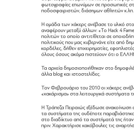
φωτογραφίες επωνύμων σε προσωπικές στι
ποδοσφαιριστών, διάσημων αθλητών κ.λπ.
Η ομάδα των χάκερς ανέβασε το υλικό στο 
αναφέρουν μεταξύ άλλων: «Το Hack 4 Fame 
πολιτών το οποίο αντιτίθεται σε οποιοδήπ
πολιτικούς που μας κυβερνάνε είτε από δη
κορδέλες, δήθεν επιχειρηματίες, εφοπλιστές
όλους όσους ακόμα πιστεύουν ότι ο ΕΛΛ
Τα αρχεία δημοσιοποιήθηκαν στο δημοφιλέσ
άλλα blog και ιστοστελίδες.
Τον Φεβρουάριο του 2010 οι χάκερς ανέβα
«χακάρισμα» στα λειτουργικά συστήματα τ
Η Τράπεζα Πειραιώς εξέδωσε ανακοίνωση σ
τα συστήματα της ουδέποτε παραβιάστηκαν
στο διαδίκτυο από τα συστήματά της ήταν 
πριν. Χαρακτήρισε κακόβουλες τις αναρτήσ