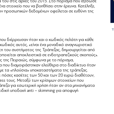
ρά του στις αρχές του 2015. Στο πόρισμα που εξέδωσε
να στοιχείο που να βοηθήσει στην έρευνα. Κατέληξε,
ων προσωπικών δεδομένων οφείλεται σε ευθύνη της
ου διέρρευσαν ήταν και ο κωδικός πελάτη για κάθε
κωδικός αυτός, «είναι ένα μοναδικό αναγνωριστικό
άτη του συστήματος της Τράπεζας, δημιουργείται από
οποιείται αποκλειστικά σε ενδοτραπεζικούς σκοπούς».
ς της Πειραιώς, σύμφωνα με το πόρισμα,
ία που διαμοιράστηκαν ελεύθερα στο διαδίκτυο ήταν
με τα «πλούσια» υποκαταστήματα της τράπεζας.
πόσες κασέτες των 50 και των 20 ευρώ διαθέτουν,
dress τους. Μεταξύ των κρίσιμων στοιχείων που
ράπεζα για εσωτερική χρήση ήταν αν στα μηχανήματα
δική υποδοχή anti – skimming για αποφυγή