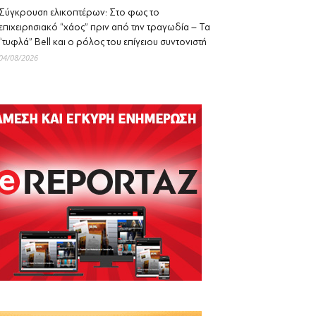
Σύγκρουση ελικοπτέρων: Στο φως το
επιχειρησιακό “χάος” πριν από την τραγωδία – Τα
“τυφλά” Bell και ο ρόλος του επίγειου συντονιστή
04/08/2026