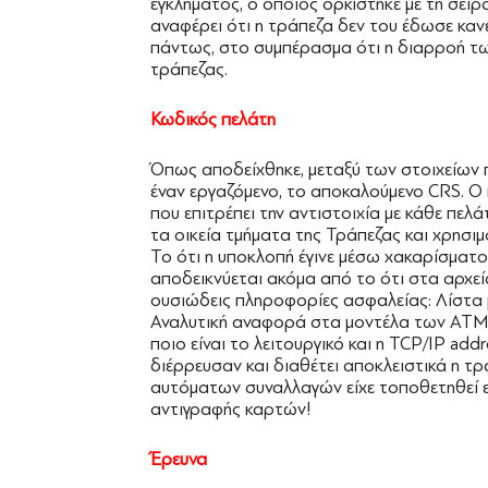
εγκλήματος, ο οποίος ορκίστηκε με τη σει
αναφέρει ότι η τράπεζα δεν του έδωσε κανέ
πάντως, στο συμπέρασμα ότι η διαρροή τ
τράπεζας.
Κωδικός πελάτη
Όπως αποδείχθηκε, μεταξύ των στοιχείων π
έναν εργαζόμενο, το αποκαλούμενο CRS. O 
που επιτρέπει την αντιστοιχία με κάθε πελ
τα οικεία τμήματα της Τράπεζας και χρησιμ
Το ότι η υποκλοπή έγινε μέσω χακαρίσματο
αποδεικνύεται ακόμα από το ότι στα αρχε
ουσιώδεις πληροφορίες ασφαλείας: Λίστα 
Αναλυτική αναφορά στα μοντέλα των ΑΤΜ: 
ποιο είναι το λειτουργικό και η TCP/IP ad
διέρρευσαν και διαθέτει αποκλειστικά η τ
αυτόματων συναλλαγών είχε τοποθετηθεί ει
αντιγραφής καρτών!
Έρευνα