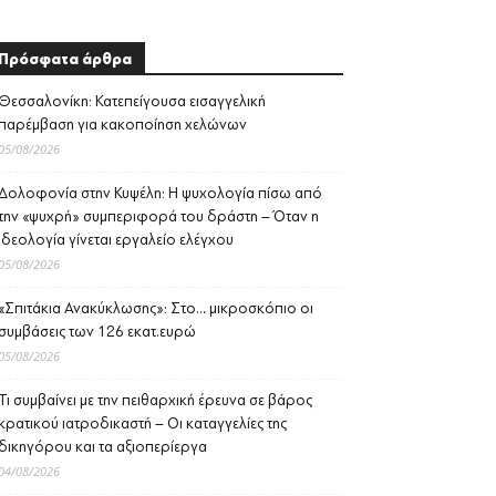
Πρόσφατα άρθρα
Θεσσαλονίκη: Κατεπείγουσα εισαγγελική
παρέμβαση για κακοποίηση χελώνων
05/08/2026
Δολοφονία στην Κυψέλη: Η ψυχολογία πίσω από
την «ψυχρή» συμπεριφορά του δράστη – Όταν η
ιδεολογία γίνεται εργαλείο ελέγχου
05/08/2026
«Σπιτάκια Ανακύκλωσης»: Στο… μικροσκόπιο οι
συμβάσεις των 126 εκατ.ευρώ
05/08/2026
Τι συμβαίνει με την πειθαρχική έρευνα σε βάρος
κρατικού ιατροδικαστή – Οι καταγγελίες της
δικηγόρου και τα αξιοπερίεργα
04/08/2026