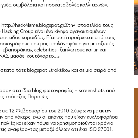
γμές, συμβόλαια και προκαταβολές καλλιτεχνών,
http://hack4fame.blogspot.gr.Στην ιστοσελίδα τους
Hacking Group είναι ένα κίνημα αγανακτισμένων
οτε είδος κοροϊδίας. Είτε αυτή προέρχεται από τους
μοσιογράφους που μας πουλάνε φύκια για μεταξωτές
-«βαποράκια», celebrities -ξαπλωτούς και μη και
ΗΝΑΣ μασάει κουτόχορτο…».
τατο τότε blogspot «troktiko» και σε μια σειρά από
σαν στα ίδια blog φωτογραφίες – screenshots από
ης τράπεζας Πειραιώς.
τις 12 Φεβρουαρίου του 2010. Σύμφωνα με αυτήν,
 από χάκερς, ενώ οι εικόνες που είχαν κυκλοφορήσει
παλιές και είχαν πάψει να χρησιμοποιούνται χρόνια
εις αναφέροντας μεταξύ άλλων οτι έχει ISO 27001.