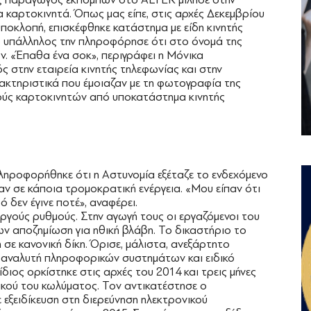
α καρτοκινητά. Όπως μας είπε, στις αρχές ∆εκεμβρίου
υποκλοπή, επισκέφθηκε κατάστημα με είδη κινητής
ο υπάλληλος την πληροφόρησε ότι στο όνομά της
ν. «Έπαθα ένα σοκ», περιγράφει η Μόνικα
ς στην εταιρεία κινητής τηλεφωνίας και στην
ρακτηριστικά που έμοιαζαν με τη φωτογραφία της
ούς καρτοκινητών από υποκατάστημα κινητής
ληροφορήθηκε ότι η Αστυνομία εξέταζε το ενδεχόμενο
αν σε κάποια τρομοκρατική ενέργεια. «Μου είπαν ότι
ό δεν έγινε ποτέ», αναφέρει.
ργούς ρυθμούς. Στην αγωγή τους οι εργαζόμενοι του
ν αποζημίωση για ηθική βλάβη. Το δικαστήριο το
ε κανονική δίκη. Όρισε, μάλιστα, ανεξάρτητο
 αναλυτή πληροφορικών συστημάτων και ειδικό
ίδιος ορκίστηκε στις αρχές του 2014 και τρεις μήνες
κού του κωλύματος. Τον αντικατέστησε ο
 εξειδίκευση στη διερεύνηση ηλεκτρονικού