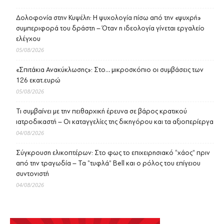
Δολοφονία στην Κυψέλη: Η ψυχολογία πίσω από την «ψυχρή»
συμπεριφορά του δράστη – Όταν η ιδεολογία γίνεται εργαλείο
ελέγχου
05/08/2026
«Σπιτάκια Ανακύκλωσης»: Στο… μικροσκόπιο οι συμβάσεις των
126 εκατ.ευρώ
05/08/2026
Τι συμβαίνει με την πειθαρχική έρευνα σε βάρος κρατικού
ιατροδικαστή – Οι καταγγελίες της δικηγόρου και τα αξιοπερίεργα
04/08/2026
Σύγκρουση ελικοπτέρων: Στο φως το επιχειρησιακό “χάος” πριν
από την τραγωδία – Τα “τυφλά” Bell και ο ρόλος του επίγειου
συντονιστή
04/08/2026