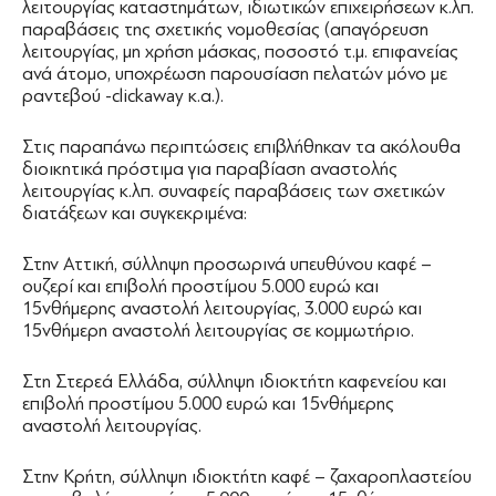
λειτουργίας καταστημάτων, ιδιωτικών επιχειρήσεων κ.λπ.
παραβάσεις της σχετικής νομοθεσίας (απαγόρευση
λειτουργίας, μη χρήση μάσκας, ποσοστό τ.μ. επιφανείας
ανά άτομο, υποχρέωση παρουσίαση πελατών μόνο με
ραντεβού -clickaway κ.α.).
Στις παραπάνω περιπτώσεις επιβλήθηκαν τα ακόλουθα
διοικητικά πρόστιμα για παραβίαση αναστολής
λειτουργίας κ.λπ. συναφείς παραβάσεις των σχετικών
διατάξεων και συγκεκριμένα:
Στην Αττική, σύλληψη προσωρινά υπευθύνου καφέ –
ουζερί και επιβολή προστίμου 5.000 ευρώ και
15νθήμερης αναστολή λειτουργίας, 3.000 ευρώ και
15νθήμερη αναστολή λειτουργίας σε κομμωτήριο.
Στη Στερεά Ελλάδα, σύλληψη ιδιοκτήτη καφενείου και
επιβολή προστίμου 5.000 ευρώ και 15νθήμερης
αναστολή λειτουργίας.
Στην Κρήτη, σύλληψη ιδιοκτήτη καφέ – ζαχαροπλαστείου