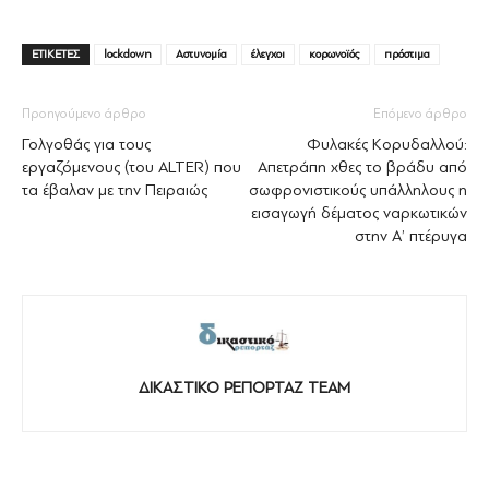
ΕΤΙΚΕΤΕΣ
lockdown
Αστυνομία
έλεγχοι
κορωνοϊός
πρόστιμα
Προηγούμενο άρθρο
Επόμενο άρθρο
Γολγοθάς για τους
Φυλακές Κορυδαλλού:
εργαζόμενους (του ALTER) που
Απετράπη χθες το βράδυ από
τα έβαλαν με την Πειραιώς
σωφρονιστικούς υπάλληλους η
εισαγωγή δέματος ναρκωτικών
στην Α’ πτέρυγα
ΔΙΚΑΣΤΙΚΟ ΡΕΠΟΡΤΑΖ TEAM