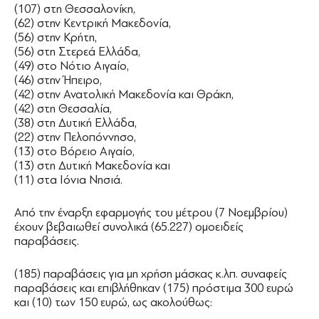
(107) στη Θεσσαλονίκη,
(62) στην Κεντρική Μακεδονία,
(56) στην Κρήτη,
(56) στη Στερεά Ελλάδα,
(49) στο Νότιο Αιγαίο,
(46) στην Ήπειρο,
(42) στην Ανατολική Μακεδονία και Θράκη,
(42) στη Θεσσαλία,
(38) στη Δυτική Ελλάδα,
(22) στην Πελοπόννησο,
(13) στο Βόρειο Αιγαίο,
(13) στη Δυτική Μακεδονία και
(11) στα Ιόνια Νησιά.
Από την έναρξη εφαρμογής του μέτρου (7 Νοεμβρίου)
έχουν βεβαιωθεί συνολικά (65.227) ομοειδείς
παραβάσεις.
(185) παραβάσεις για μη χρήση μάσκας κ.λπ. συναφείς
παραβάσεις και επιβλήθηκαν (175) πρόστιμα 300 ευρώ
και (10) των 150 ευρώ, ως ακολούθως: