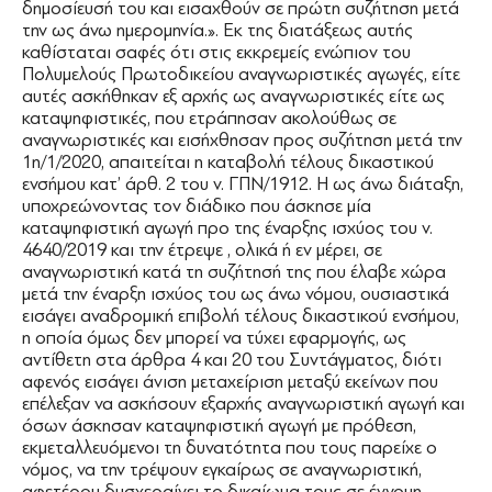
δημοσίευσή του και εισαχθούν σε πρώτη συζήτηση μετά
την ως άνω ημερομηνία.». Εκ της διατάξεως αυτής
καθίσταται σαφές ότι στις εκκρεμείς ενώπιον του
Πολυμελούς Πρωτοδικείου αναγνωριστικές αγωγές, είτε
αυτές ασκήθηκαν εξ αρχής ως αναγνωριστικές είτε ως
καταψηφιστικές, που ετράπησαν ακολούθως σε
αναγνωριστικές και εισήχθησαν προς συζήτηση μετά την
1η/1/2020, απαιτείται η καταβολή τέλους δικαστικού
ενσήμου κατ’ άρθ. 2 του ν. ΓΠΝ/1912. Η ως άνω διάταξη,
υποχρεώνοντας τον διάδικο που άσκησε μία
καταψηφιστική αγωγή προ της έναρξης ισχύος του ν.
4640/2019 και την έτρεψε , ολικά ή εν μέρει, σε
αναγνωριστική κατά τη συζήτησή της που έλαβε χώρα
μετά την έναρξη ισχύος του ως άνω νόμου, ουσιαστικά
εισάγει αναδρομική επιβολή τέλους δικαστικού ενσήμου,
η οποία όμως δεν μπορεί να τύχει εφαρμογής, ως
αντίθετη στα άρθρα 4 και 20 του Συντάγματος, διότι
αφενός εισάγει άνιση μεταχείριση μεταξύ εκείνων που
επέλεξαν να ασκήσουν εξαρχής αναγνωριστική αγωγή και
όσων άσκησαν καταψηφιστική αγωγή με πρόθεση,
εκμεταλλευόμενοι τη δυνατότητα που τους παρείχε ο
νόμος, να την τρέψουν εγκαίρως σε αναγνωριστική,
αφετέρου δυσχεραίνει το δικαίωμα τους σε έννομη