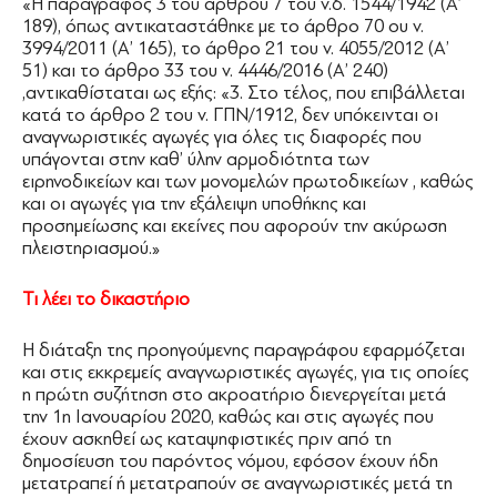
«Η παράγραφος 3 του άρθρου 7 του ν.δ. 1544/1942 (Α’
189), όπως αντικαταστάθηκε με το άρθρο 70 ου ν.
3994/2011 (Α’ 165), το άρθρο 21 του ν. 4055/2012 (Α’
51) και το άρθρο 33 του ν. 4446/2016 (Α’ 240)
,αντικαθίσταται ως εξής: «3. Στο τέλος, που επιβάλλεται
κατά το άρθρο 2 του ν. ΓΠΝ/1912, δεν υπόκεινται οι
αναγνωριστικές αγωγές για όλες τις διαφορές που
υπάγονται στην καθ’ ύλην αρμοδιότητα των
ειρηνοδικείων και των μονομελών πρωτοδικείων , καθώς
και οι αγωγές για την εξάλειψη υποθήκης και
προσημείωσης και εκείνες που αφορούν την ακύρωση
πλειστηριασμού.»
Τι λέει το δικαστήριο
Η διάταξη της προηγούμενης παραγράφου εφαρμόζεται
και στις εκκρεμείς αναγνωριστικές αγωγές, για τις οποίες
η πρώτη συζήτηση στο ακροατήριο διενεργείται μετά
την 1η Ιανουαρίου 2020, καθώς και στις αγωγές που
έχουν ασκηθεί ως καταψηφιστικές πριν από τη
δημοσίευση του παρόντος νόμου, εφόσον έχουν ήδη
μετατραπεί ή μετατραπούν σε αναγνωριστικές μετά τη