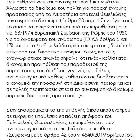
των ανθρωπίνων και συνταγματικών δικαιωμάτων.
Άλλωστε, το δικαίωμα του πολίτη για παροχή έννομης
προστασίας από τα Δικαστήρια αποτελεί θεμελιώδες
συνταγματικό δικαίωμα (άρθρο 20 παρ. 1 Συντάγματος),
το οποίο κατοχυρώνεται και από την κυρωθείσα με το
ν.δ. 53/1974 Ευρωπαϊκή Σύμβαση της Ρώμης του 1950
για τα δικαιώματα του ανθρώπου (ΕΣΔΑ άρθρα 6 και
13) και αποτελεί θεμελιώδη αρχή του κράτους δικαίου. Η
επέκταση του δικαστικού ενσήμου, όμως, και στις
αναγνωριστικές αγωγές σημαίνει ότι πλέον καθίσταται
δικονομική προϋπόθεση του παραδεκτού της
παράστασης του διαδίκου, γεγονός προδήλως
αντισυνταγματικό, καθώς, καθιστώντας δυσβάσταχτη
οικονομικά την προσφυγή στη Δικαιοσύνη, περιορίζει και
σε πολλές περιπτώσεις στερεί το συνταγματικό δικαίωμα
παροχής δικαστικής προστασίας».
Στην αναδρομικότητα της επιβολής δικαστικού ενσήμου
σε εκκρεμείς υποθέσεις εστιάζει η απόφαση του
Πολυμελούς Θεσσαλονίκης, επισημαίνοντας των
αντισυνταγματικότητα της. Ειδικότερα κρίθηκε:
«Σύμφωνα με το άρθρο 42 του ν. 4640/2019 ορίζεται ότι