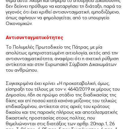
θέμα αυτό. Ακόμη και σήμερα το υπουργείο Δικαιοσύνης
δεν δείχνει πρόθυμο να καταργήσει τη διάταξη, παρά το
γεγονός ότι έχει κριθεί αντισυνταγματική, εμποδιζόμενο,
όπως αφήνουν να φημολογείται, από το υπουργείο
Οικονομικών.
Αντισυνταγματικότητες
Το Πολυμελές Πρωτοδικείο της Πάτρας, με μία
απολύτως εμπεριστατωμένη αιτιολογία, εκτός από την
αντισυνταγματικότητα, αναφέρει ότι η σχετική ρύθμιση
αντίκειται και στην Ευρωπαϊκή Σύμβαση Δικαιωμάτων
του ανθρώπου.
Συγκεκριμένα έχει κρίνει: «Η προκαταβολική, όμως,
είσπραξη του τέλους με τον ν. 4640/2019 εκ μέρους του
Δημοσίου, ήδη σε πρώιμο στάδιο της διαδικασίας της
δίκης και επί ποσού κατά κανόνα μείζονος του τελικώς
επιδικαζομένου, αντίκειται στις αρχές του κράτους
δικαίου και της παροχής πλήρους και αποτελεσματικής
δικαστικής προστασίας στους πολίτες, που
θεμελιώνονται στις διατάξεις των αρθρ. 20παρ.1, 26