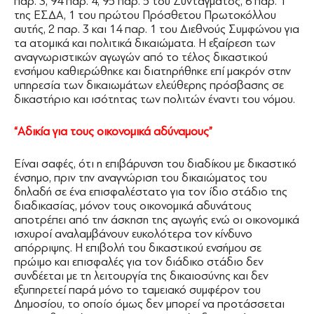
παρ. 3, 94 παρ. 4, 95 παρ. 5 του Συντάγματος, 6 παρ. 1
της ΕΣΔΑ, 1 του πρώτου Πρόσθετου Πρωτοκόλλου
αυτής, 2 παρ. 3 και 14 παρ. 1 του Διεθνούς Συμφώνου για
τα ατομικά και πολιτικά δικαιώματα. Η εξαίρεση των
αναγνωριστικών αγωγών από το τέλος δικαστικού
ενσήμου καθιερώθηκε και διατηρήθηκε επί μακρόν στην
υπηρεσία των δικαιωμάτων ελεύθερης πρόσβασης σε
δικαστήριο και ισότητας των πολιτών έναντι του νόμου.
“Αδικία για τους οικονομικά αδύναμους”
Είναι σαφές, ότι η επιβάρυνση του διαδίκου με δικαστικό
ένσημο, πριν την αναγνώριση του δικαιώματος του
δηλαδή σε ένα επισφαλέστατο για τον ίδιο στάδιο της
διαδικασίας, μόνον τους οικονομικά αδυνάτους
αποτρέπει από την άσκηση της αγωγής ενώ οι οικονομικά
ισχυροί αναλαμβάνουν ευκολότερα τον κίνδυνο
απόρριψης. Η επιβολή του δικαστικού ενσήμου σε
πρώιμο και επισφαλές για τον διάδικο στάδιο δεν
συνδέεται με τη λειτουργία της δικαιοσύνης και δεν
εξυπηρετεί παρά μόνο το ταμειακό συμφέρον του
Δημοσίου, το οποίο όμως δεν μπορεί να προτάσσεται