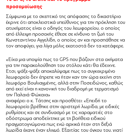
προσομοίωσης
Σύμφωνα με το σκεπτικό της απόφασης το δικαστήριο
έκρινε ότι αποκλειστικά υπεύθυνος για την πρόκληση του
ατυχήματος είναι ο οδηγός του λεωφορείου, ο οποίος
από έλλειψη προσοχής έθεσε σε κίνδυνο τη ζωή του
Κωνσταντίνου Αγγελίδη, ο οποίος αν και προσπάθησε να
τον αποφύγει, για λίγα μόλις εκατοστά δεν τα κατάφερε.
«Είχα μια υποψία πως το GPS που βάζουν στα οχήματα
για την παρακολούθηση του στόλου κάτι θα έδειχνε.
Ετσι, ψάξε-ψάξε αποκαλύψαμε πως το συγκεκριμένο
λεωφορείο δεν έπρεπε να ήταν καν την ώρα εκείνη στη
λεωφόρο Βουλιαγμένης, αλλά στην Ποσειδώνος, καθώς
από εκεί είναι η κανονική του διαδρομή με τερματισμό
την Παλαιά Φώκαια»
αναφέρει ο κ. Τάτσης και προσθέτει: «Επειδή το
λεωφορείο βρέθηκε στην αριστερή λωρίδα, με ειδικές
ρυθμίσεις και σε συνδυασμό με τις χαραματιές στο
οδόστρωμα αποδείχτηκε με τη βοήθεια ειδικού
πραγματογνώμονα πως ενώ αρχικά ήταν στη δεξιά
λωρίδα έκανε έναν ελιγμό. Εξαιτίας του όγκου του, γιατί