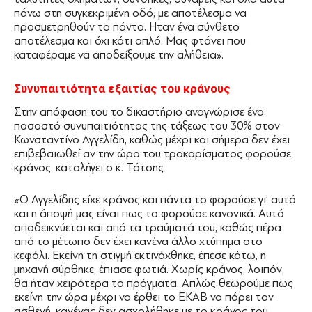
πάνω στη συγκεκριμένη οδό, με αποτέλεσμα να
προσμετρηθούν τα πάντα. Ηταν ένα σύνθετο
αποτέλεσμα και όχι κάτι απλό. Μας φτάνει που
καταφέραμε να αποδείξουμε την αλήθεια».
Συνυπαιτιότητα εξαιτίας του κράνους
Στην απόφαση του το δικαστήριο αναγνώρισε ένα
ποσοστό συνυπαιτιότητας της τάξεως του 30% στον
Κωνσταντίνο Αγγελίδη, καθώς μέχρι και σήμερα δεν έχει
επιβεβαιωθεί αν την ώρα του τρακαρίσματος φορούσε
κράνος. καταλήγει ο κ. Τάτσης
«Ο Αγγελίδης είχε κράνος και πάντα το φορούσε γι’ αυτό
και η άποψή μας είναι πως το φορούσε κανονικά. Αυτό
αποδεικνύεται και από τα τραύματά του, καθώς πέρα
από το μέτωπο δεν έχει κανένα άλλο χτύπημα στο
κεφάλι. Εκείνη τη στιγμή εκτινάχθηκε, έπεσε κάτω, η
μηχανή σύρθηκε, έπιασε φωτιά. Χωρίς κράνος, λοιπόν,
θα ήταν χειρότερα τα πράγματα. Απλώς θεωρούμε πως
εκείνη την ώρα μέχρι να έρθει το ΕΚΑΒ να πάρει τον
ασθενή, κανένας δεν ασχολήθηκε με το κράνος του.