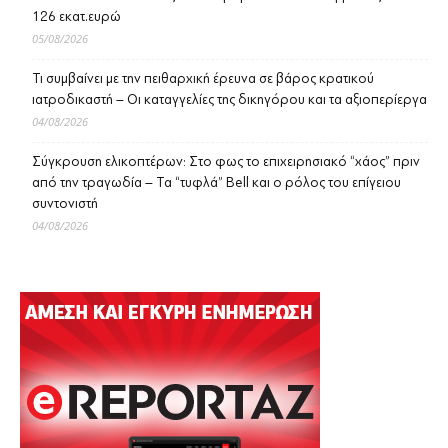
126 εκατ.ευρώ
05/08/2026
Τι συμβαίνει με την πειθαρχική έρευνα σε βάρος κρατικού
ιατροδικαστή – Οι καταγγελίες της δικηγόρου και τα αξιοπερίεργα
04/08/2026
Σύγκρουση ελικοπτέρων: Στο φως το επιχειρησιακό “χάος” πριν
από την τραγωδία – Τα “τυφλά” Bell και ο ρόλος του επίγειου
συντονιστή
04/08/2026