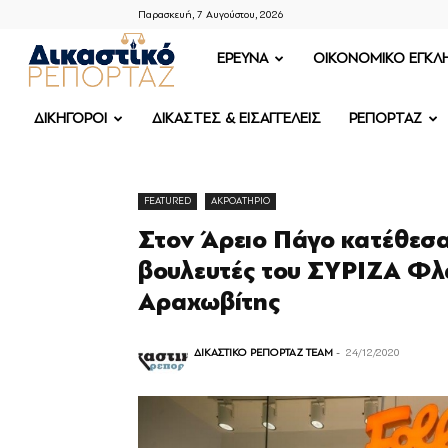
Παρασκευή, 7 Αυγούστου, 2026
ΔΙΚΑΣΤΙΚΟ
ΕΡΕΥΝΑ
OIKONOMIKO ΕΓΚΛ
ΡΕΠΟΡΤΑΖ
ΔΙΚΗΓΟΡΟΙ
ΔΙΚΑΣΤΕΣ & ΕΙΣΑΓΓΕΛΕΙΣ
ΡΕΠΟΡΤΑΖ
FEATURED
ΑΚΡΟΑΤΗΡΙΟ
Στον Άρειο Πάγο κατέθεσ
βουλευτές του ΣΥΡΙZA Φλ
Αραχωβίτης
ΔΙΚΑΣΤΙΚΟ ΡΕΠΟΡΤΑΖ TEAM
-
24/12/2020