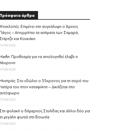
Πρόσφατα άρθρα
Υποκλοπές: Επιμένει στη συγκάλυψη ο Άρειος
Πάγος – Απορρίπτει τα αιτήματα των Σαμαρά,
Σπίρτζη και Κουκάκη
07/08/2026
Marfin: Προθεσμία για να απολογηθεί έλαβε η
46χρονη
07/08/2026
Μυστράς: Στο εδώλιο ο 55χρονος για τη σορό του
πατέρα του στον καταψύκτη – Δικάζεται στο
αυτόφωρο
07/08/2026
Στη φυλακή ο δήμαρχος Στυλίδας και άλλοι δύο για
τη μεγάλη φωτιά στη Βοιωτία
07/08/2026