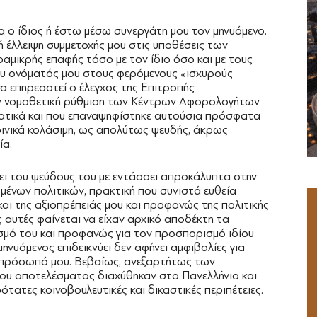
 ο ίδιος ή έστω μέσω συνεργάτη μου τον μηνυόμενο.
 έλλειψη συμμετοχής μου στις υποθέσεις των
αμικρής επαφής τόσο με τον ίδιο όσο και με τους
υ ονόματός μου στους φερόμενους «ισχυρούς
να επηρεαστεί ο έλεγχος της Επιτροπής
την νομοθετική ρύθμιση των Κέντρων Αφορολογήτων
ατικά και που επαναψηφίστηκε αυτούσια πρόσφατα
ποινικά κολάσιμη, ως απολύτως ψευδής, άκρως
ία.
σει του ψεύδους του με εντάσσει απροκάλυπτα στην
ένων πολιτικών, πρακτική που συνιστά ευθεία
αι της αξιοπρέπειάς μου και προφανώς της πολιτικής
ς αυτές φαίνεται να είχαν αρχικό αποδέκτη τα
σμό του και προφανώς για τον προσπορισμό ιδίου
ηνυόμενος επιδεικνύει δεν αφήνει αμφιβολίες για
 πρόσωπό μου. Βεβαίως, ανεξαρτήτως των
 του αποτελέσματος διαχύθηκαν στο Πανελλήνιο και
τατες κοινοβουλευτικές και δικαστικές περιπέτειες.