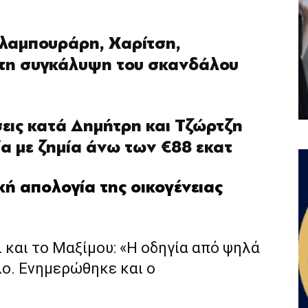
Φλαμπουράρη, Χαρίτση,
τη συγκάλυψη του σκανδάλου
ύσεις κατά Δημήτρη και Τζώρτζη
α με ζημία
άνω των ‎€88 εκατ
ική απολογία της οικογένειας
ει και το Μαξίμου: «Η οδηγία από ψηλά
λο. Ενημερώθηκε και ο