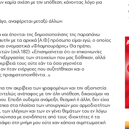
ν καμία σχέση με την υπόθεση, κάνοντας λόγο για
γο, αναφέρεται μεταξύ άλλων:
 και έπονται της δημοσιοποίησης της παραπάνω
υτήν με τα αρχικά [Α.Φ.] πρόσωπο είμαι εγώ, ο οποίος
μαι ονομαστικά «Φλαμπουράρης» Θα πρέπει,
κτών (σελ.182): «Επισημαίνεται ότι οι επικοινωνίες
επεξεργασίας των στοιχείων που μας δόθηκαν, αλλά
κρίβειά τους ούτε εάν τα όσα γεγονότα
ν ήταν ενέργειες που συζητήθηκαν και ο
ς πραγματοποιηθέντα…».
για την ακρίβεια των γραφομένων και την αξιοπιστία
εντελώς ανέπαφος με την όλη υπόθεση, δικαιούμαι να
υ. Επειδή ουδεμία ανάμειξη, θεσμική ή άλλη, δεν είχα
ιρίστηκα στα πλαίσια των υπουργικών μου αρμοδιοτήτων
των ελέγχων και των εν γένει θεμάτων του εν λόγω
ινώνησα με οιονδήποτε από τους ιδιοκτήτες ή τα
άψει στη μνήμη μου ούτε καν κάποια συμπτωματική