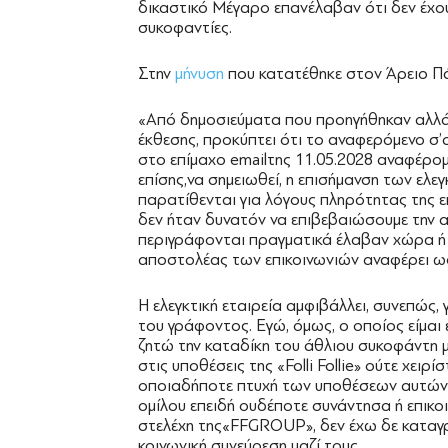
δικαστικό Μέγαρο επανέλαβαν ότι δεν έχου
συκοφαντίες.
Στην
μήνυση
που κατατέθηκε στον Άρειο Πά
«Από δημοσιεύματα που προηγήθηκαν αλλά
έκθεσης, προκύπτει ότι το αναφερόμενο σ’α
στο επίμαχο emailτης 11.05.2028 αναφέρο
επίσης,να σημειωθεί, η επισήμανση των ελεγ
παρατίθενται για λόγους πληρότητας της 
δεν ήταν δυνατόν να επιβεβαιώσουμε την α
περιγράφονται πραγματικά έλαβαν χώρα ή α
αποστολέας των επικοινωνιών αναφέρει ω
Η ελεγκτική εταιρεία αμφιβάλλει, συνεπώς, 
του γράφοντος. Εγώ, όμως, ο οποίος είμαι 
ζητώ την καταδίκη του άθλιου συκοφάντη μο
στις υποθέσεις της «Folli Follie» ούτε χε
οποιαδήποτε πτυχή των υποθέσεων αυτών, 
ομίλου επειδή ουδέποτε συνάντησα ή επικο
στελέχη της«FFGROUP», δεν έχω δε καταγρ
κοινωνική συνεύρεση μαζί τους