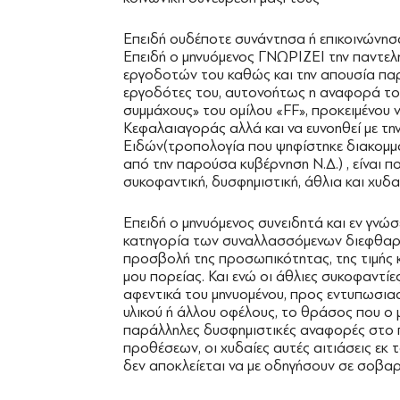
Επειδή ουδέποτε συνάντησα ή επικοινώνησα
Επειδή ο μηνυόμενος ΓΝΩΡΙΖΕΙ την παντελή
εργοδοτών του καθώς και την απουσία παρ
εργοδότες του, αυτονοήτως η αναφορά το
συμμάχους» του ομίλου «FF», προκειμένου 
Κεφαλαιαγοράς αλλά και να ευνοηθεί με 
Ειδών(τροπολογία που ψηφίστηκε διακομμ
από την παρούσα κυβέρνηση Ν.Δ.) , είναι 
συκοφαντική, δυσφημιστική, άθλια και χυδα
Επειδή ο μηνυόμενος συνειδητά και εν γνώ
κατηγορία των συναλλασσόμενων διεφθαρμ
προσβολή της προσωπικότητας, της τιμής κ
μου πορείας. Και ενώ οι άθλιες συκοφαντίε
αφεντικά του μηνυομένου, προς εντυπωσια
υλικού ή άλλου οφέλους, το θράσος που ο μ
παράλληλες δυσφημιστικές αναφορές στο
προθέσεων, οι χυδαίες αυτές αιτιάσεις εκ
δεν αποκλείεται να με οδηγήσουν σε σοβαρό