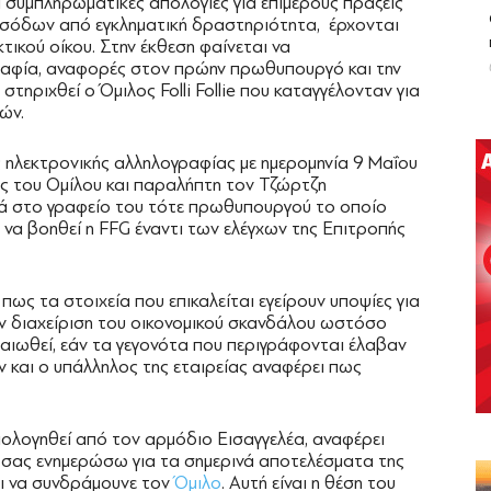
α συμπληρωματικές απολογίες για επιμέρους πράξεις
εσόδων από εγκληματική δραστηριότητα, έρχονται
τικού οίκου. Στην έκθεση φαίνεται να
γραφία, αναφορές στον πρώην πρωθυπουργό και την
τηριχθεί ο Όμιλος Folli Follie που καταγγέλονταν για
ών.
ς ηλεκτρονικής αλληλογραφίας με ημερομηνία 9 Μαΐου
ς του Ομίλου και παραλήπτη τον Τζώρτζη
ά στο γραφείο του τότε πρωθυπουργού το οποίο
 να βοηθεί η FFG έναντι των ελέγχων της Επιτροπής
ς πως τα στοιχεία που επικαλείται εγείρουν υποψίες για
ην διαχείριση του οικονομικού σκανδάλου ωστόσο
βαιωθεί, εάν τα γεγονότα που περιγράφονται έλαβαν
ν και ο υπάλληλος της εταιρείας αναφέρει πως
ξιολογηθεί από τον αρμόδιο Εισαγγελέα, αναφέρει
α σας ενημερώσω για τα σημερινά αποτελέσματα της
αι να συνδράμουνε τον
Όμιλο
. Αυτή είναι η θέση του