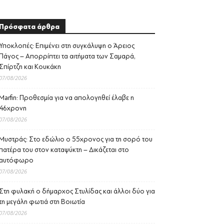
Πρόσφατα άρθρα
Υποκλοπές: Επιμένει στη συγκάλυψη ο Άρειος
Πάγος – Απορρίπτει τα αιτήματα των Σαμαρά,
Σπίρτζη και Κουκάκη
07/08/2026
Marfin: Προθεσμία για να απολογηθεί έλαβε η
46χρονη
07/08/2026
Μυστράς: Στο εδώλιο ο 55χρονος για τη σορό του
πατέρα του στον καταψύκτη – Δικάζεται στο
αυτόφωρο
07/08/2026
Στη φυλακή ο δήμαρχος Στυλίδας και άλλοι δύο για
τη μεγάλη φωτιά στη Βοιωτία
07/08/2026