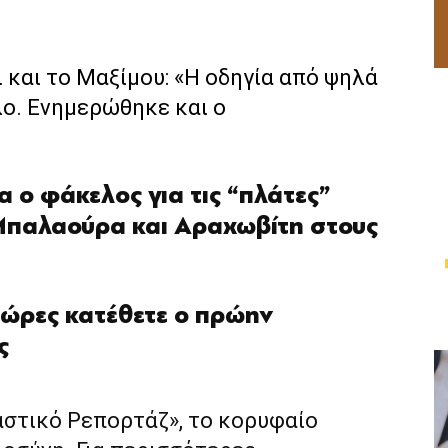
ει και το Μαξίμου: «Η οδηγία από ψηλά
λο. Ενημερώθηκε και ο
έα ο φάκελος για τις “πλάτες”
Μπαλαούρα και Αραχωβίτη στους
η ώρες κατέθετε ο πρώην
ς
αστικό Ρεπορτάζ», το κορυφαίο