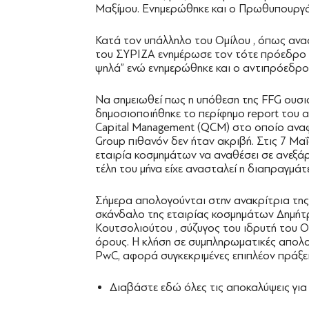
Μαξίμου. Ενημερώθηκε και ο Πρωθυπουργό
Κατά τον υπάλληλο του Ομίλου , όπως αναφ
του ΣΥΡΙΖΑ ενημέρωσε τον τότε πρόεδρο 
ψηλά” ενώ ενημερώθηκε και ο αντιπρόεδρο
Να σημειωθεί πως η υπόθεση της FFG ουσια
δημοσιοποιήθηκε το περίφημο report του α
Capital Management (QCM) στο οποίο αναφέ
Group πιθανόν δεν ήταν ακριβή. Στις 7 Μα
εταιρία κοσμημάτων να αναθέσει σε ανεξάρτ
τέλη του μήνα είχε ανασταλεί η διαπραγμάτευ
Σήμερα απολογούνται στην ανακρίτρια της
σκάνδαλο της εταιρίας κοσμημάτων Δημήτ
Κουτσολιούτου , σύζυγος του ιδρυτή του Ομ
όρους. Η κλήση σε συμπληρωματικές απολογί
PwC, αφορά συγκεκριμένες επιπλέον πράξε
Διαβάστε εδώ όλες τις αποκαλύψεις για