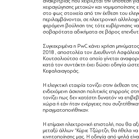
ανακρίτριας που χειρίζεται την υπόθεση γι
χειραγώγησης μετοχών και νομιμοποίησης 
στο φως στοιχεία από την έκθεση του ελεγκ
περιλαμβάνονται, σε ηλεκτρονική αλληλο
φερόμενη βούληση της τότε κυβέρνησης να σ
σοβαρότατα αδικήματα σε βάρος επενδυτ
Συγκεκριμένα η PwC κάνει χρήση μηνύματο
2018 , αποστολέα τον Διευθυντή Ασφάλεια
Κουτσολιούτσο στο οποίο γίνεται αναφορ
κατά τον συντάκτη έχει δώσει οδηγία ώστε
Κεφαλαιαγοράς.
Η ελεγκτική εταιρία τονίζει στην έκθεση τη
ενδεχόμενη άσκηση πολιτικής επιρροής στ
τονίζει πως δεν κατέστη δυνατόν να επιβε
χώρα ή εάν ήταν ενέργειες που συζητήθηκα
πραγματοποιήθηκαν.
Η επίμαχη ηλεκτρονική επιστολή, που θα α
μεταξύ άλλων “Κύριε Τζώρτζη, θα ήθελα ν
κινητοποίησης μας. Η οδηγία από ψηλά είν