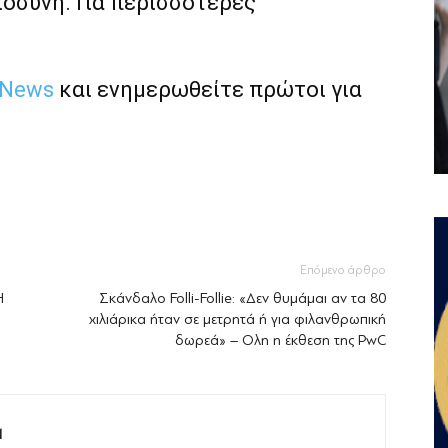
ιοσύνη. Για περισσότερες
 News
και ενημερωθείτε πρώτοι για
Επόμενο άρθρο
Η
Σκάνδαλο Folli-Follie: «Δεν θυμάμαι αν τα 80
χιλιάρικα ήταν σε μετρητά ή για φιλανθρωπική
δωρεά» – Ολη η έκθεση της PwC
M