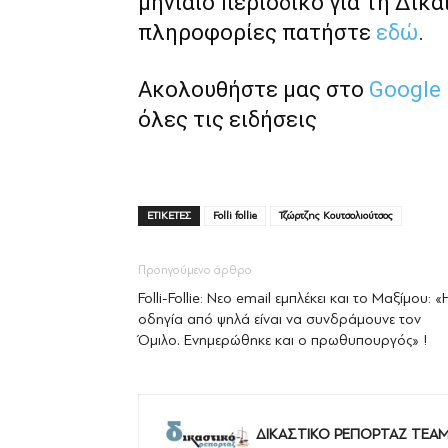
μηνιαίο περιοδικό για τη Δικα
πληροφορίες πατήστε
εδώ
.
Ακολουθήστε μας στο
Google
όλες τις ειδήσεις
ΕΤΙΚΕΤΕΣ
Folli follie
Τζώρτζης Κουτσολιούτσος
Προηγούμενο άρθρο
Folli-Follie: Νεο email εμπλέκει και το Μαξίμου: «
οδηγία από ψηλά είναι να συνδράμουνε τον
Όμιλο. Ενημερώθηκε και ο πρωθυπουργός» !
ΔΙΚΑΣΤΙΚΟ ΡΕΠΟΡΤΑΖ TEA