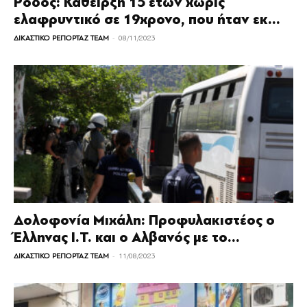
Ρόδος: Κάθειρξη 15 ετών χωρίς
ελαφρυντικό σε 19χρονο, που ήταν εκ...
-
ΔΙΚΑΣΤΙΚΟ ΡΕΠΟΡΤΑΖ TEAM
08/11/2023
Δολοφονία Μιχάλη: Προφυλακιστέος ο
Έλληνας Ι.Τ. και ο Αλβανός με το...
-
ΔΙΚΑΣΤΙΚΟ ΡΕΠΟΡΤΑΖ TEAM
11/08/2023