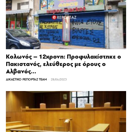
Κολωνός – 12χρονη: Προφυλακίστηκε ο
Πακιστανός, ελεύθερος με όρους ο
Αλβανός...
-
ΔΙΚΑΣΤΙΚΟ ΡΕΠΟΡΤΑΖ TEAM
28/06/2023