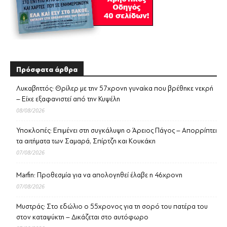
Πρόσφατα άρθρα
Λυκαβηττός: Θρίλερ με την 57χρονη γυναίκα που βρέθηκε νεκρή
– Είχε εξαφανιστεί από την Κυψέλη
08/08/2026
Υποκλοπές: Επιμένει στη συγκάλυψη ο Άρειος Πάγος – Απορρίπτει
τα αιτήματα των Σαμαρά, Σπίρτζη και Κουκάκη
07/08/2026
Marfin: Προθεσμία για να απολογηθεί έλαβε η 46χρονη
07/08/2026
Μυστράς: Στο εδώλιο ο 55χρονος για τη σορό του πατέρα του
στον καταψύκτη – Δικάζεται στο αυτόφωρο