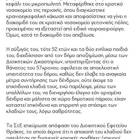
κεφάλι του μικροπωλητή. Μεταφέρθηκε στο κρατικό
νοσοκομείο της περιοχής, όπου διαγνώστηκε
κρανιοεγκεφαλική κάκωση και αποφασίστηκε να γίνει η
διακομιδή του σε κρατικό νοσοκομείο γειτονικής πόλης,
προκειμένου να εξεταστεί από ειδικό νευροχειρούργο.
Όμως, κατά τη διακομιδή του απεβίωσε.
Η σύζυγός του, τότε 52 ετών και τα δύο ενήλικα παιδιά
του, διεκδίκησαν από τον δήμο αποζημίωση, μέσω των
Διοικητικών Δικαστηρίων, υποστηρίζοντας ότι ο
θάνατος του 57χρονου, οφείλεται σε αποκλειστική
υπαιτιότητα του δήμου, καθώς δεν έλαβε τα αναγκαία
μέτρα συντήρησης των δένδρων, ούτε έκοψε τα
επικίνδυνα κλαδιά τους, ενώ παρέλειψε, μέσω των
υπαλλήλων του, να διενεργήσει έλεγχο εάν ορισμένα
δένδρα και μάλιστα σε χώρο δημοτικού πάρκου, είχαν
καταστεί επικίνδυνα και επιρρεπή για σπάσιμο των
κλαδιών τους, λόγω σαθρότητας.
Το ΣτΕ επικύρωσε απόφαση του Διοικητικού Εφετείου
Θράκης, το οποίο έκρινε ότι η αποκοπή του κλαδιού δεν
οφειλόταν σε δυσμενείς καιρικές συνθήκες (ισχυροί