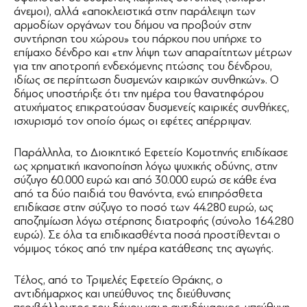
άνεμοι), αλλά «αποκλειστικά στην παράλειψη των
αρμοδίων οργάνων του δήμου να προβούν στην
συντήρηση του χώρου» του πάρκου που υπήρχε το
επίμαχο δένδρο και «την λήψη των απαραίτητων μέτρων
για την αποτροπή ενδεχόμενης πτώσης του δένδρου,
ιδίως σε περίπτωση δυσμενών καιρικών συνθηκών». Ο
δήμος υποστήριξε ότι την ημέρα του θανατηφόρου
ατυχήματος επικρατούσαν δυσμενείς καιρικές συνθήκες,
ισχυρισμό τον οποίο όμως οι εφέτες απέρριψαν.
Παράλληλα, το Διοικητικό Εφετείο Κομοτηνής επιδίκασε
ως χρηματική ικανοποίηση λόγω ψυχικής οδύνης, στην
σύζυγο 60.000 ευρώ και από 30.000 ευρώ σε κάθε ένα
από τα δύο παιδιά του θανόντα, ενώ επιπρόσθετα
επιδίκασε στην σύζυγο το ποσό των 44.280 ευρώ, ως
αποζημίωση λόγω στέρησης διατροφής (σύνολο 164.280
ευρώ). Σε όλα τα επιδικασθέντα ποσά προστίθενται ο
νόμιμος τόκος από την ημέρα κατάθεσης της αγωγής.
Τέλος, από το Τριμελές Εφετείο Θράκης, ο
αντιδήμαρχος και υπεύθυνος της διεύθυνσης