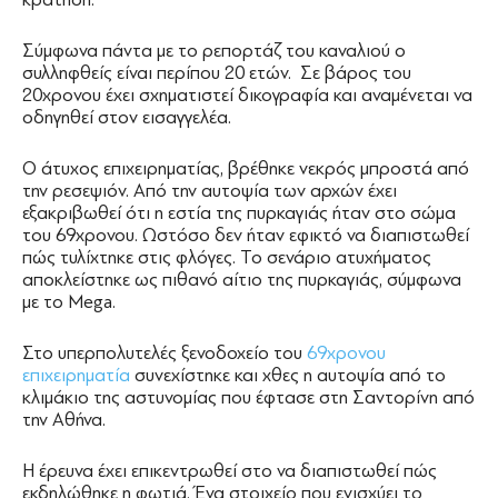
Σύμφωνα πάντα με το ρεπορτάζ του καναλιού ο
συλληφθείς είναι περίπου 20 ετών. Σε βάρος του
20χρονου έχει σχηματιστεί δικογραφία και αναμένεται να
οδηγηθεί στον εισαγγελέα.
Ο άτυχος επιχειρηματίας, βρέθηκε νεκρός μπροστά από
την ρεσεψιόν. Από την αυτοψία των αρχών έχει
εξακριβωθεί ότι η εστία της πυρκαγιάς ήταν στο σώμα
του 69χρονου. Ωστόσο δεν ήταν εφικτό να διαπιστωθεί
πώς τυλίχτηκε στις φλόγες. Το σενάριο ατυχήματος
αποκλείστηκε ως πιθανό αίτιο της πυρκαγιάς, σύμφωνα
με το Mega.
Στο υπερπολυτελές ξενοδοχείο του
69χρονου
επιχειρηματία
συνεχίστηκε και χθες η αυτοψία από το
κλιμάκιο της αστυνομίας που έφτασε στη Σαντορίνη από
την Αθήνα.
Η έρευνα έχει επικεντρωθεί στο να διαπιστωθεί πώς
εκδηλώθηκε η φωτιά. Ένα στοιχείο που ενισχύει το