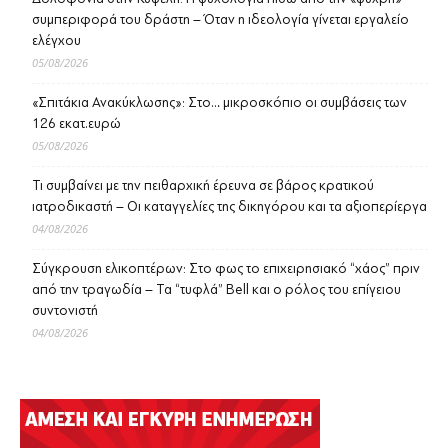
συμπεριφορά του δράστη – Όταν η ιδεολογία γίνεται εργαλείο
ελέγχου
05/08/2026
«Σπιτάκια Ανακύκλωσης»: Στο… μικροσκόπιο οι συμβάσεις των
126 εκατ.ευρώ
05/08/2026
Τι συμβαίνει με την πειθαρχική έρευνα σε βάρος κρατικού
ιατροδικαστή – Οι καταγγελίες της δικηγόρου και τα αξιοπερίεργα
04/08/2026
Σύγκρουση ελικοπτέρων: Στο φως το επιχειρησιακό “χάος” πριν
από την τραγωδία – Τα “τυφλά” Bell και ο ρόλος του επίγειου
συντονιστή
04/08/2026