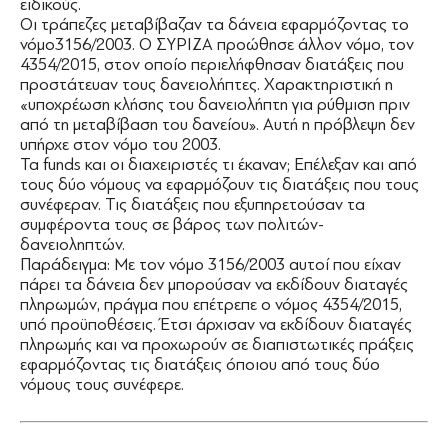
ειδικούς.
Οι τράπεζες μεταβίβαζαν τα δάνεια εφαρμόζοντας το
νόμο3156/2003. Ο ΣΥΡΙΖΑ προώθησε άλλον νόμο, τον
4354/2015, στον οποίο περιελήφθησαν διατάξεις που
προστάτευαν τους δανειολήπτες. Χαρακτηριστική η
«υποχρέωση κλήσης του δανειολήπτη για ρύθμιση πριν
από τη μεταβίβαση του δανείου». Αυτή η πρόβλεψη δεν
υπήρχε στον νόμο του 2003.
Τα funds και οι διαχειριστές τι έκαναν; Επέλεξαν και από
τους δύο νόμους να εφαρμόζουν τις διατάξεις που τους
συνέφεραν. Τις διατάξεις που εξυπηρετούσαν τα
συμφέροντα τους σε βάρος των πολιτών-
δανειοληπτών.
Παράδειγμα: Με τον νόμο 3156/2003 αυτοί που είχαν
πάρει τα δάνεια δεν μπορούσαν να εκδίδουν διαταγές
πληρωμών, πράγμα που επέτρεπε ο νόμος 4354/2015,
υπό προϋποθέσεις. Έτσι άρχισαν να εκδίδουν διαταγές
πληρωμής και να προχωρούν σε διαπιστωτικές πράξεις
εφαρμόζοντας τις διατάξεις όποιου από τους δύο
νόμους τους συνέφερε.