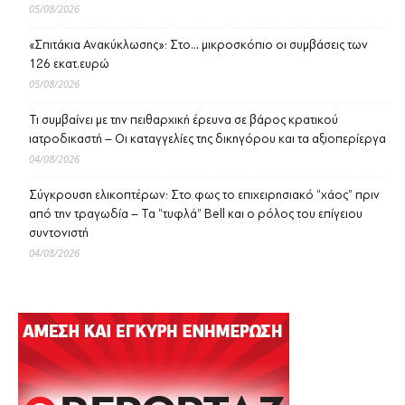
05/08/2026
«Σπιτάκια Ανακύκλωσης»: Στο… μικροσκόπιο οι συμβάσεις των
126 εκατ.ευρώ
05/08/2026
Τι συμβαίνει με την πειθαρχική έρευνα σε βάρος κρατικού
ιατροδικαστή – Οι καταγγελίες της δικηγόρου και τα αξιοπερίεργα
04/08/2026
Σύγκρουση ελικοπτέρων: Στο φως το επιχειρησιακό “χάος” πριν
από την τραγωδία – Τα “τυφλά” Bell και ο ρόλος του επίγειου
συντονιστή
04/08/2026