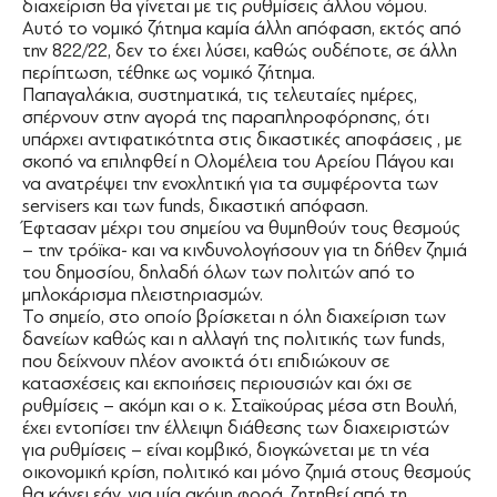
διαχείριση θα γίνεται με τις ρυθμίσεις άλλου νόμου.
Αυτό το νομικό ζήτημα καμία άλλη απόφαση, εκτός από
την 822/22, δεν το έχει λύσει, καθώς ουδέποτε, σε άλλη
περίπτωση, τέθηκε ως νομικό ζήτημα.
Παπαγαλάκια, συστηματικά, τις τελευταίες ημέρες,
σπέρνουν στην αγορά της παραπληροφόρησης, ότι
υπάρχει αντιφατικότητα στις δικαστικές αποφάσεις , με
σκοπό να επιληφθεί η Ολομέλεια του Αρείου Πάγου και
να ανατρέψει την ενοχλητική για τα συμφέροντα των
servisers και των funds, δικαστική απόφαση.
Έφτασαν μέχρι του σημείου να θυμηθούν τους θεσμούς
– την τρόϊκα- και να κινδυνολογήσουν για τη δήθεν ζημιά
του δημοσίου, δηλαδή όλων των πολιτών από το
μπλοκάρισμα πλειστηριασμών.
Το σημείο, στο οποίο βρίσκεται η όλη διαχείριση των
δανείων καθώς και η αλλαγή της πολιτικής των funds,
που δείχνουν πλέον ανοικτά ότι επιδιώκουν σε
κατασχέσεις και εκποιήσεις περιουσιών και όχι σε
ρυθμίσεις – ακόμη και ο κ. Σταϊκούρας μέσα στη Βουλή,
έχει εντοπίσει την έλλειψη διάθεσης των διαχειριστών
για ρυθμίσεις – είναι κομβικό, διογκώνεται με τη νέα
οικονομική κρίση, πολιτικό και μόνο ζημιά στους θεσμούς
θα κάνει εάν, για μία ακόμη φορά, ζητηθεί από τη