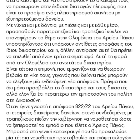
στα δικαστήρια και να υποστηρίζουν το δικαίωμα τους
να προχωρούν στην έκδοση διαταγών πληρωμής, που
είναι το προοίμιο ενός πλειστηριασμού ακινήτου μη
εξυπηρετούμενου δανείου.
Με νύχια και με δόντια, με πιέσεις και με κάθε μέσο,
προσπαθούν παρατραπεζικοί και τραπεζικοί κύκλοι να
επαναφέρουν το θέμα στην Ολομέλεια του Αρείου Πάγου
υποστηρίζοντας ότι υπάρχουν αντίθετες αποφάσεις του
ίδιου δικαστηρίου και η, δήθεν, αντίφαση αυτή θα πρέπει
να επιλυθεί από έναν τρίτο σχηματισμό. Αυτή τη φορά
από την Ολομέλεια του ανωτάτου δικαστηρίου.
Είναι τέτοια η επιμονή, που εμφανίζονται να θεωρούν
βεβαία τη νίκη τους, γεγονός που δείχνει πώς μπορούν
να ελέγξουν μία ενδεχόμενη νέα απόφαση. Πράγμα που
όχι μόνο προσβάλλει το δικαστήριο και τους δικαστές,
αλλά κλονίζει έτι περαιτέρω την εμπιστοσύνη του πολίτη
στη Δικαιοσύνη.
Όταν έγινε γνωστή η απόφαση 822/22 του Αρείου Πάγου,
οι εταιρείες διαχείρισης δανείων, στενά συνδεδεμένες με
τραπεζικούς πίεζαν την κυβέρνηση να νομοθετήσει ώστε
να ξεπεραστεί το εμπόδιο που έθετε ο Άρειος Πάγος.
Μπροστά στη γενική κατακραυγή που θα προκαλούσε
μία τέτοια νομοθετική πρωτοβουλία και ενόψει εκλογών