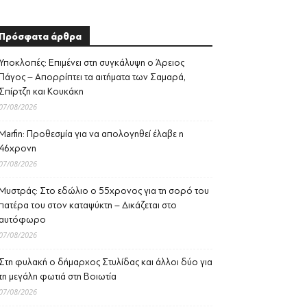
Πρόσφατα άρθρα
Υποκλοπές: Επιμένει στη συγκάλυψη ο Άρειος
Πάγος – Απορρίπτει τα αιτήματα των Σαμαρά,
Σπίρτζη και Κουκάκη
07/08/2026
Marfin: Προθεσμία για να απολογηθεί έλαβε η
46χρονη
07/08/2026
Μυστράς: Στο εδώλιο ο 55χρονος για τη σορό του
πατέρα του στον καταψύκτη – Δικάζεται στο
αυτόφωρο
07/08/2026
Στη φυλακή ο δήμαρχος Στυλίδας και άλλοι δύο για
τη μεγάλη φωτιά στη Βοιωτία
07/08/2026