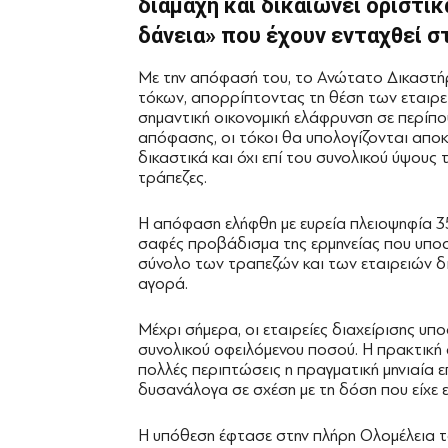
διαμάχη και δικαιώνει οριστι
δάνεια» που έχουν ενταχθεί σ
Με την απόφασή του, το Ανώτατο Δικαστήρ
τόκων, απορρίπτοντας τη θέση των εταιρ
σημαντική οικονομική ελάφρυνση σε περίπο
απόφασης, οι τόκοι θα υπολογίζονται αποκλ
δικαστικά και όχι επί του συνολικού ύψους 
τράπεζες.
Η απόφαση ελήφθη με ευρεία πλειοψηφία 3
σαφές προβάδισμα της ερμηνείας που υποσ
σύνολο των τραπεζών και των εταιρειών δι
αγορά.
Μέχρι σήμερα, οι εταιρείες διαχείρισης υπο
συνολικού οφειλόμενου ποσού. Η πρακτική 
πολλές περιπτώσεις η πραγματική μηνιαία
δυσανάλογα σε σχέση με τη δόση που είχε ε
Η υπόθεση έφτασε στην πλήρη Ολομέλεια 