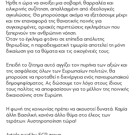
Ήρθε η ώρα να ανοίξει μια σοβαρή, θαρραλέα και
ειλικρινής συζήτηση, απαλλαγμένη από ιδεολογικές
αγκυλώσεις. Θα μπορούσαμε ακόμα να εξετάσουμε μέχρι
και την επαναφορά της θανατικής ποινής για
συγκεκριμένες, οριακές περιπτώσεις εγκλημάτων που
ξεπερνούν την ανθρώπινη νόηση.
Όταν το έγκλημα φτάνει σε επίπεδα απόλυτης
θηριωδίας, η παραδειγματική τιμωρία αποτελεί τη μόνη
δικαίωση για τα θύματα και τις οικογένειές τους.
Επειδή το ζήτημα αυτό αγγίζει τον πυρήνα των αξιών και
της ασφάλειας όλων των Ευρωπαίων πολιτών, θα
μπορούσε να προταθεί η διενέργεια ενός πανευρωπαϊκού
δημοψηφίσματος. Ας δώσουμε τον λόγο στους ίδιους
τους πολίτες να αποφασίσουν για το μέλλον της ποινικής
δικαιοσύνης στην Ευρώπη.
Η φωνή της κοινωνίας πρέπει να ακουστεί δυνατά. Καμία
άλλη Βασιλική, κανένα άλλο θύμα στο έλεος των
τεράτων. Αυστηροποίηση τώρα!
Article paid by ECR group