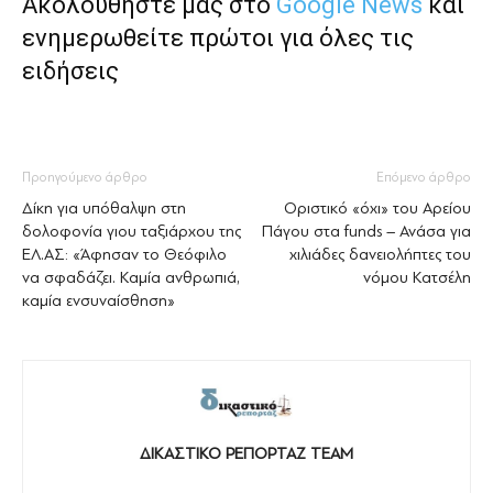
Ακολουθήστε μας στο
Google News
και
ενημερωθείτε πρώτοι για όλες τις
ειδήσεις
Προηγούμενο άρθρο
Επόμενο άρθρο
Δίκη για υπόθαλψη στη
Οριστικό «όχι» του Αρείου
δολοφονία γιου ταξιάρχου της
Πάγου στα funds – Ανάσα για
ΕΛ.ΑΣ: «Άφησαν το Θεόφιλο
χιλιάδες δανειολήπτες του
να σφαδάζει. Καμία ανθρωπιά,
νόμου Κατσέλη
καμία ενσυναίσθηση»
ΔΙΚΑΣΤΙΚΟ ΡΕΠΟΡΤΑΖ TEAM