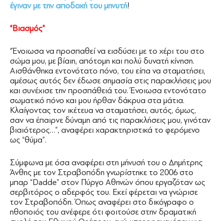
έγιναν με την αποδοχή του μηνυτή
!
“Βιασμός”
“Ένοιωσα να προσπαθεί να εισδύσει με το χέρι του στο
σώμα μου, με βίαιη, απότομη και πολύ δυνατή κίνηση.
Αισθάνθηκα εντονότατο πόνο, του είπα να σταματήσει,
αμέσως αυτός δεν έδωσε σημασία στις παρακλήσεις μου
και συνέχισε την προσπάθειά του. Ένοιωσα εντονότατο
σωματικό πόνο και μου ήρθαν δάκρυα στα μάτια.
Κλαίγοντας τον ικέτευα να σταματήσει, αυτός, όμως,
σαν να έπαιρνε δύναμη από τις παρακλήσεις μου, γινόταν
βιαιότερος…”, αναφέρει χαρακτηριστικά το φερόμενο
ως “θύμα”.
Σύμφωνα με όσα αναφέρει στη μήνυσή του ο Δημήτρης
Άνθης με τον Στραβοπόδη γνωρίστηκε το 2006 στο
μπαρ “Dadde” στον Πύργο Αθηνών όπου εργαζόταν ως
σερβιτόρος ο αδερφός του. Εκεί φέρεται να γνώρισε
τον Στραβοπόδη. Όπως αναφέρει στο δικόγραφο ο
ηθοποιός του ανέφερε ότι φοιτούσε στην δραματική