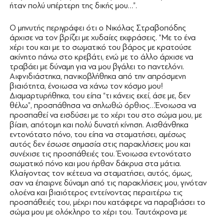
ήταν πολύ υπέρτερη της δικής μου…”.
Ο μηνυτής περιγράφει ότι ο Νικόλας Στραβοπόδης
άρχισε να τον βρίζει με χυδαίες εκφράσεις. “Με το ένα
χέρι του και με το σωματικό του βάρος με κρατούσε
ακίνητο πάνω στο κρεβάτι, ενώ με το άλλο άρχισε να
τραβάει με δύναμη για να μου βγάλει το παντελόνι.
Αιφνιδιάστηκα, πανικοβλήθηκα από την απρόσμενη
βιαιότητα, ένοιωσα να χάνω τον κόσμο μου!
Διαμαρτυρήθηκα, του είπα “τι κάνεις εκεί, άσε με, δεν
θέλω”, προσπάθησα να σηλωθώ όρθιος…Ένοιωσα να
προσπαθεί να εισδύσει με το χέρι του στο σώμα μου, με
βίαιη, απότομη και πολύ δυνατή κίνηση. Αισθάνθηκα
εντονότατο πόνο, του είπα να σταματήσει, αμέσως
αυτός δεν έσωσε σημασία στις παρακλήσεις μου και
συνέχισε τις προσπάθειές του. Ένοιωσα εντονότατο
σωματικό πόνο και μου ήρθαν δάκρυα στα μάτια.
Κλαίγοντας τον ικέτευα να σταματήσει, αυτός, όμως,
σαν να έπαιρνε δύναμη από τις παρακλήσεις μου, γινόταν
ολοένα και βιαιότερος εντείνοντας περαιτέρω τις
προσπάθειές του, μέχρι που κατάφερε να παραβιάσει το
σώμα μου με ολόκληρο το χέρι του. Ταυτόχρονα με