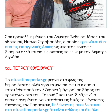
Σοκ προκαλέι η μήνυση του Δημήτρη Άνθη σε βάρος του
ηθοποιού, Νικόλα Στραβοπόδη, ο οποίος
ερευνάται ήδη
από τις εισαγγελικές Αρχές
ως ύποπτος τελέσως
βιασμού αλλά και για τις σχέσεις που είχε με τον Δημήτρη
Λιγνάδη.
του ΠΕΤΡΟΥ ΚΟΥΣΟΥΛΟΥ
Το
dikastikoreportaz.gr
φέρνει στο φως της
δημοσιότητας ολόκληρη τη μήνυση-φωτιά η οποία
κατατέθηκε από τον 37χρονο “μάγειρα” σε βάρος του
πρωταγωνιστή του “Τατουάζ” και των “8 λέξεων”, ο
οποίος αναμένεται να καταθέσει τις δικές του έγγραφες
εξηγήσεις, την Παρασκευή,
δηλώνοντας αποκλειστικά
στο dikastikoreportaz.gr ότι είναι αθώος και ότι όλα