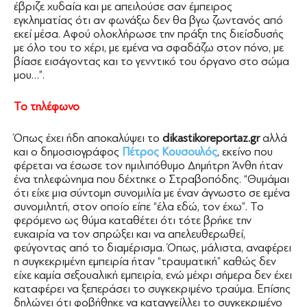
έβριζε χυδαία και με απειλούσε σαν έμπειρος
εγκληματίας ότι αν φωνάξω δεν θα βγω ζωντανός από
εκεί μέσα. Αφού ολοκλήρωσε την πράξη της διείσδυσής
με όλο του το χέρι, με εμένα να σφαδάζω στον πόνο, με
βίασε εισάγοντας και το γενντικό του όργανο στο σώμα
μου…”.
Το τηλέφωνο
Όπως έχει ήδη αποκαλύψει το
dikastikoreportaz.gr
αλλά
και ο δημοσιογράφος
Πέτρος Κουσουλός
, εκείνο που
φέρεται να έσωσε τον ημιλιπόθυμο Δημήτρη Άνθη ήταν
ένα τηλεφώνημα που δέχτηκε ο Στραβοπόδης. “Θυμάμαι
ότι είχε μια σύντομη συνομιλία με έναν άγνωστο σε εμένα
συνομιλητή, στον οποίο είπε “έλα εδώ, τον έχω”. Το
φερόμενο ως θύμα καταθέτει ότι τότε βρήκε την
ευκαιρία να τον σπρώξει και να απελευθερωθεί,
φεύγοντας από το διαμέρισμα. Όπως, μάλιστα, αναφέρει
η συγκεκριμένη εμπειρία ήταν “τραυματική” καθώς δεν
είχε καμία σεξουαλική εμπειρία, ενώ μέχρι σήμερα δεν έχει
καταφέρει να ξεπεράσει το συγκεκριμένο τραύμα. Επίσης
δηλώνει ότι φοβήθηκε να καταγγείλλει το συγκεκριμένο