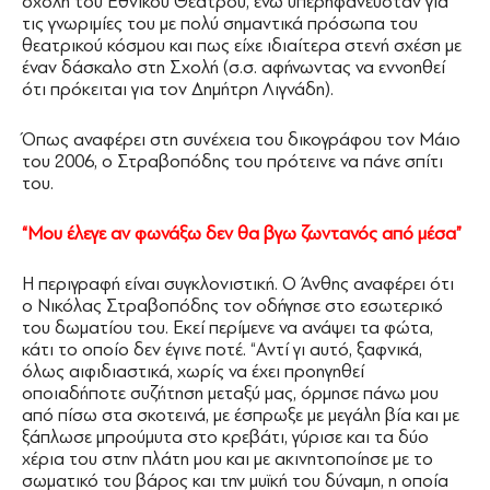
σχολή του Εθνικού Θεάτρου, ενώ υπερηφανευόταν για
τις γνωριμίες του με πολύ σημαντικά πρόσωπα του
θεατρικού κόσμου και πως είχε ιδιαίτερα στενή σχέση με
έναν δάσκαλο στη Σχολή (σ.σ. αφήνωντας να εννοηθεί
ότι πρόκειται για τον Δημήτρη Λιγνάδη).
Όπως αναφέρει στη συνέχεια του δικογράφου τον Μάιο
του 2006, ο Στραβοπόδης του πρότεινε να πάνε σπίτι
του.
“Μου έλεγε αν φωνάξω δεν θα βγω ζωντανός από μέσα”
Η περιγραφή είναι συγκλονιστική. Ο Άνθης αναφέρει ότι
ο Νικόλας Στραβοπόδης τον οδήγησε στο εσωτερικό
του δωματίου του. Εκεί περίμενε να ανάψει τα φώτα,
κάτι το οποίο δεν έγινε ποτέ. “Αντί γι αυτό, ξαφνικά,
όλως αιφιδιαστικά, χωρίς να έχει προηγηθεί
οποιαδήποτε συζήτηση μεταξύ μας, όρμησε πάνω μου
από πίσω στα σκοτεινά, με έσπρωξε με μεγάλη βία και με
ξάπλωσε μπρούμυτα στο κρεβάτι, γύρισε και τα δύο
χέρια του στην πλάτη μου και με ακινητοποίησε με το
σωματικό του βάρος και την μυϊκή του δύναμη, η οποία