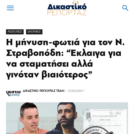
FEATURED
SHOWBIZ
Η μήνυση-φωτιά για τον Ν.
Στραβοπόδη: “Έκλαιγα για
να σταματήσει αλλά
γινόταν βιαιότερος”
ΔΙΚΑΣΤΙΚΟ ΡΕΠΟΡΤΑΖ TEAM
-
23/02/2021