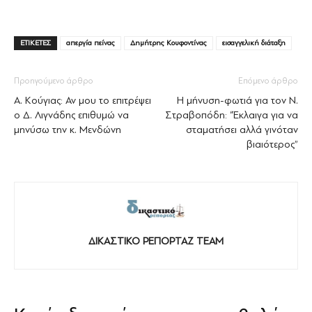
ΕΤΙΚΕΤΕΣ
απεργία πείνας
Δημήτρης Κουφοντίνας
εισαγγελική διάταξη
Προηγούμενο άρθρο
Επόμενο άρθρο
Α. Κούγιας: Αν μου το επιτρέψει
Η μήνυση-φωτιά για τον Ν.
ο Δ. Λιγνάδης επιθυμώ να
Στραβοπόδη: “Έκλαιγα για να
μηνύσω την κ. Μενδώνη
σταματήσει αλλά γινόταν
βιαιότερος”
ΔΙΚΑΣΤΙΚΟ ΡΕΠΟΡΤΑΖ TEAM