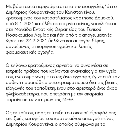
Με βάση αυτά περιγράφεται από την εισαγγελία, “ότι ο
Δημήτριος Κουφοντίνας του Κωνσταντίνου,
κρατούμενος του καταστήματος κράτησης Δομοκού,
από 8-1-2021 κατήλθε σε απεργία πείνας, νοσηλεύεται
στη Μονάδα Εντατικής Θεραπείας του Γενικού
Νοσοκομείου Λαμίας και ήδη από τις απογευματινές
ώρες της 22-2-2021 δηλώνει και απεργός δίψας,
αρνούμενος τη χορήγηση υγρών και λοιπής
φαρμακευτικής αγωγής.
Ο εν λόγω κρατούμενος αρνείται να συναινέσει σε
ιατρικές πράξεις που κρίνονται αναγκαίες για την υγεία
του, ενώ σύμφωνα με το ως άνω έγγραφο, έγινε από τον
ασθενή προσπάθεια αυτοτραυματισμού δια της βίαιης
εξαγωγής του τοποθετημένου στο αριστερό άνω άκρο
φλεβοκαθετήρα, που απετράπη με την ακαριαία
παραίνεση των ιατρών της ΜΕΘ.
Ως εκ τούτου, προς επίτευξη του σκοπού εξασφάλισης
της ζωής και υγείας του κρατουμένου απεργού πείνας
Δημητρίου Κουφοντίνα, ο οποίος σύμφωνα με τα