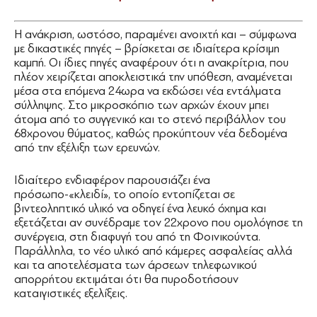
Η ανάκριση, ωστόσο, παραμένει ανοιχτή και – σύμφωνα
με δικαστικές πηγές – βρίσκεται σε ιδιαίτερα κρίσιμη
καμπή. Οι ίδιες πηγές αναφέρουν ότι η ανακρίτρια, που
πλέον χειρίζεται αποκλειστικά την υπόθεση, αναμένεται
μέσα στα επόμενα 24ωρα να εκδώσει νέα εντάλματα
σύλληψης. Στο μικροσκόπιο των αρχών έχουν μπει
άτομα από το συγγενικό και το στενό περιβάλλον του
68χρονου θύματος, καθώς προκύπτουν νέα δεδομένα
από την εξέλιξη των ερευνών.
Ιδιαίτερο ενδιαφέρον παρουσιάζει ένα
πρόσωπο-«κλειδί», το οποίο εντοπίζεται σε
βιντεοληπτικό υλικό να οδηγεί ένα λευκό όχημα και
εξετάζεται αν συνέδραμε τον 22χρονο που ομολόγησε τη
συνέργεια, στη διαφυγή του από τη Φοινικούντα.
Παράλληλα, το νέο υλικό από κάμερες ασφαλείας αλλά
και τα αποτελέσματα των άρσεων τηλεφωνικού
απορρήτου εκτιμάται ότι θα πυροδοτήσουν
καταιγιστικές εξελίξεις.