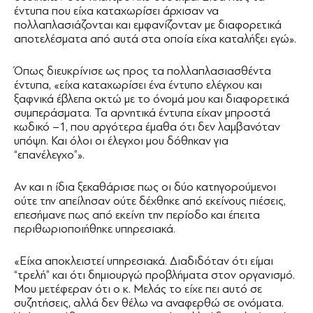
έντυπα που είχα καταχωρίσει άρχισαν να
πολλαπλασιάζονται και εμφανίζονταν με διαφορετικά
αποτελέσματα από αυτά στα οποία είχα καταλήξει εγώ».
Όπως διευκρίνισε ως προς τα πολλαπλασιασθέντα
έντυπα, «είχα καταχωρίσει ένα έντυπο ελέγχου και
ξαφνικά έβλεπα οκτώ με το όνομά μου και διαφορετικά
συμπεράσματα. Τα αρνητικά έντυπα είχαν μπροστά
κωδικό –1, που αργότερα έμαθα ότι δεν λαμβανόταν
υπόψη. Και όλοι οι έλεγχοι μου δόθηκαν για
“επανέλεγχο”».
Αν και η ίδια ξεκαθάρισε πως οι δύο κατηγορούμενοι
ούτε την απείλησαν ούτε δέχθηκε από εκείνους πιέσεις,
επεσήμανε πως από εκείνη την περίοδο και έπειτα
περιθωριοποιήθηκε υπηρεσιακά.
«Είχα αποκλειστεί υπηρεσιακά. Διαδιδόταν ότι είμαι
“τρελή” και ότι δημιουργώ προβλήματα στον οργανισμό.
Μου μετέφεραν ότι ο κ. Μελάς το είχε πει αυτό σε
συζητήσεις, αλλά δεν θέλω να αναφερθώ σε ονόματα.