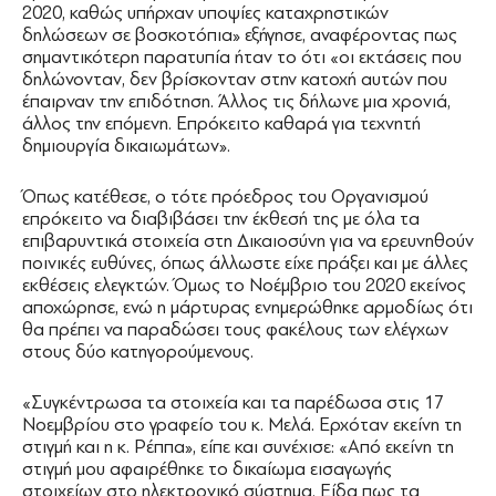
2020, καθώς υπήρχαν υποψίες καταχρηστικών
δηλώσεων σε βοσκοτόπια» εξήγησε, αναφέροντας πως
σημαντικότερη παρατυπία ήταν το ότι «οι εκτάσεις που
δηλώνονταν, δεν βρίσκονταν στην κατοχή αυτών που
έπαιρναν την επιδότηση. Άλλος τις δήλωνε μια χρονιά,
άλλος την επόμενη. Επρόκειτο καθαρά για τεχνητή
δημιουργία δικαιωμάτων».
Όπως κατέθεσε, ο τότε πρόεδρος του Οργανισμού
επρόκειτο να διαβιβάσει την έκθεσή της με όλα τα
επιβαρυντικά στοιχεία στη Δικαιοσύνη για να ερευνηθούν
ποινικές ευθύνες, όπως άλλωστε είχε πράξει και με άλλες
εκθέσεις ελεγκτών. Όμως το Νοέμβριο του 2020 εκείνος
αποχώρησε, ενώ η μάρτυρας ενημερώθηκε αρμοδίως ότι
θα πρέπει να παραδώσει τους φακέλους των ελέγχων
στους δύο κατηγορούμενους.
«Συγκέντρωσα τα στοιχεία και τα παρέδωσα στις 17
Νοεμβρίου στο γραφείο του κ. Μελά. Ερχόταν εκείνη τη
στιγμή και η κ. Ρέππα», είπε και συνέχισε: «Από εκείνη τη
στιγμή μου αφαιρέθηκε το δικαίωμα εισαγωγής
στοιχείων στο ηλεκτρονικό σύστημα. Είδα πως τα