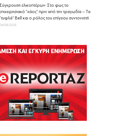
Σύγκρουση ελικοπτέρων: Στο φως το
επιχειρησιακό “χάος” πριν από την τραγωδία – Τα
“τυφλά” Bell και ο ρόλος του επίγειου συντονιστή
04/08/2026