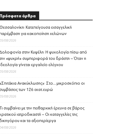
Πρόσφατα άρθρα
Θεσσαλονίκη: Κατεπείγουσα εισαγγελική
παρέμβαση για κακοποίηση χελώνων
05/08/2026
Δολοφονία στην Κυψέλη: Η ψυχολογία πίσω από
την «ψυχρή» συμπεριφορά του δράστη – Όταν η
ιδεολογία γίνεται εργαλείο ελέγχου
05/08/2026
«Σπιτάκια Ανακύκλωσης»: Στο… μικροσκόπιο οι
συμβάσεις των 126 εκατ.ευρώ
05/08/2026
Τι συμβαίνει με την πειθαρχική έρευνα σε βάρος
κρατικού ιατροδικαστή – Οι καταγγελίες της
δικηγόρου και τα αξιοπερίεργα
04/08/2026