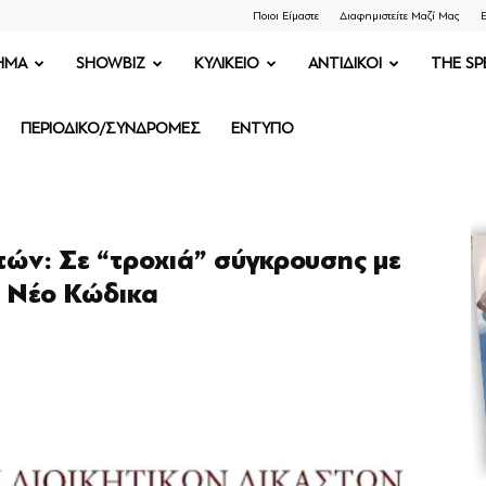
Ποιοι Είμαστε
Διαφημιστείτε Μαζί Μας
Ε
ΗΜΑ
SHOWBIZ
ΚΥΛΙΚΕΙΟ
ΑΝΤΙΔΙΚΟΙ
THE SP
ΠΕΡΙΟΔΙΚΟ/ΣΥΝΔΡΟΜΕΣ
ΕΝΤΥΠΟ
ών: Σε “τροχιά” σύγκρουσης με
ν Νέο Κώδικα