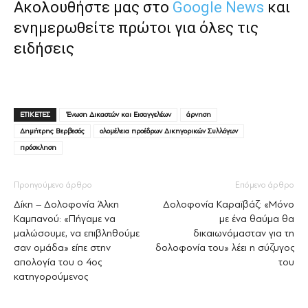
Ακολουθήστε μας στο
Google News
και
ενημερωθείτε πρώτοι για όλες τις
ειδήσεις
ΕΤΙΚΕΤΕΣ
‘Ενωση Δικαστών και Εισαγγελέων
άρνηση
Δημήτρης Βερβεσός
ολομέλεια προέδρων Δικηγορικών Συλλόγων
πρόσκληση
Προηγούμενο άρθρο
Επόμενο άρθρο
Δίκη – Δολοφονία Άλκη
Δολοφονία Καραϊβάζ: «Μόνο
Καμπανού: «Πήγαμε να
με ένα θαύμα θα
μαλώσουμε, να επιβληθούμε
δικαιωνόμασταν για τη
σαν ομάδα» είπε στην
δολοφονία του» λέει η σύζυγος
απολογία του ο 4ος
του
κατηγορούμενος