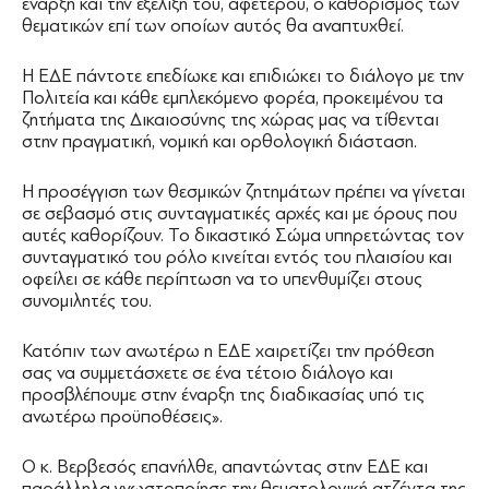
έναρξη και την εξέλιξή του, αφετέρου, ο καθορισμός των
θεματικών επί των οποίων αυτός θα αναπτυχθεί.
Η ΕΔΕ πάντοτε επεδίωκε και επιδιώκει το διάλογο με την
Πολιτεία και κάθε εμπλεκόμενο φορέα, προκειμένου τα
ζητήματα της Δικαιοσύνης της χώρας μας να τίθενται
στην πραγματική, νομική και ορθολογική διάσταση.
Η προσέγγιση των θεσμικών ζητημάτων πρέπει να γίνεται
σε σεβασμό στις συνταγματικές αρχές και με όρους που
αυτές καθορίζουν. Το δικαστικό Σώμα υπηρετώντας τον
συνταγματικό του ρόλο κινείται εντός του πλαισίου και
οφείλει σε κάθε περίπτωση να το υπενθυμίζει στους
συνομιλητές του.
Κατόπιν των ανωτέρω η ΕΔΕ χαιρετίζει την πρόθεση
σας να συμμετάσχετε σε ένα τέτοιο διάλογο και
προσβλέπουμε στην έναρξη της διαδικασίας υπό τις
ανωτέρω προϋποθέσεις».
Ο κ. Βερβεσός επανήλθε, απαντώντας στην ΕΔΕ και
παράλληλα γνωστοποίησε την θεματολογική ατζέντα της