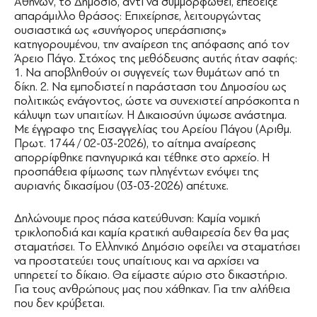
Αθηνών, το Δημόσιο, αντί να συμμορφωθεί, επέδειξε
απαράμιλλο θράσος: Επιχείρησε, λειτουργώντας
ουσιαστικά ως «συνήγορος υπεράσπισης»
κατηγορουμένου, την αναίρεση της απόφασης από τον
Άρειο Πάγο. Στόχος της μεθόδευσης αυτής ήταν σαφής:
1. Να αποβληθούν οι συγγενείς των θυμάτων από τη
δίκη. 2. Να εμποδιστεί η παράσταση του Δημοσίου ως
πολιτικώς ενάγοντος, ώστε να συνεχιστεί απρόσκοπτα η
κάλυψη των υπαιτίων. Η Δικαιοσύνη ύψωσε ανάστημα.
Με έγγραφο της Εισαγγελίας του Αρείου Πάγου (Αριθμ.
Πρωτ. 1744 / 02-03-2026), το αίτημα αναίρεσης
απορρίφθηκε πανηγυρικά και τέθηκε στο αρχείο. Η
προσπάθεια φίμωσης των πληγέντων ενόψει της
αυριανής δικασίμου (03-03-2026) απέτυχε.
Δηλώνουμε προς πάσα κατεύθυνση: Καμία νομική
τρικλοποδιά και καμία κρατική αυθαιρεσία δεν θα μας
σταματήσει. Το Ελληνικό Δημόσιο οφείλει να σταματήσει
να προστατεύει τους υπαίτιους και να αρχίσει να
υπηρετεί το δίκαιο. Θα είμαστε αύριο στο δικαστήριο.
Για τους ανθρώπους μας που χάθηκαν. Για την αλήθεια
που δεν κρύβεται.