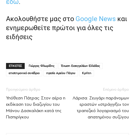
εδώ
.
Ακολουθήστε μας στο
Google News
και
ενημερωθείτε πρώτοι για όλες τις
ειδήσεις
ΕΤΙΚΕΤΕΣ
Γιώργος Φλωρίδης
Ένωση Εισαγγελέων Ελλάδας
επιστημονικό συνέδριο
ηγεσία Αρείου Πάγου
Κρήτη
Προηγούμενο άρθρο
Επόμενο άρθρο
Υπόθεση Πάτρας: Στον αέρα η
Λάρισα: Ζευγάρι παράνομων
εκδίκαση του διαζυγίου του
εραστών «στράγγιξε» τον
Μάνου Δασκαλάκη κατά της
τραπεζικό λογαριασμό του
Πισπιρίγκου
απατημένου συζύγου