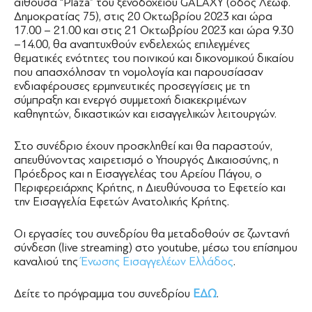
αίθουσα “Plaza” του ξενοδοχείου GALAXY (οδός Λεωφ.
Δημοκρατίας 75), στις 20 Οκτωβρίου 2023 και ώρα
17.00 – 21.00 και στις 21 Οκτωβρίου 2023 και ώρα 9.30
–14.00, θα αναπτυχθούν ενδελεχώς επιλεγμένες
θεματικές ενότητες του ποινικού και δικονομικού δικαίου
που απασχόλησαν τη νομολογία και παρουσίασαν
ενδιαφέρουσες ερμηνευτικές προσεγγίσεις με τη
σύμπραξη και ενεργό συμμετοχή διακεκριμένων
καθηγητών, δικαστικών και εισαγγελικών λειτουργών.
Στο συνέδριο έχουν προσκληθεί και θα παραστούν,
απευθύνοντας χαιρετισμό ο Υπουργός Δικαιοσύνης, η
Πρόεδρος και η Εισαγγελέας του Αρείου Πάγου, ο
Περιφερειάρχης Κρήτης, η Διευθύνουσα το Εφετείο και
την Εισαγγελία Εφετών Ανατολικής Κρήτης.
Οι εργασίες του συνεδρίου θα μεταδοθούν σε ζωντανή
σύνδεση (live streaming) στο youtube, μέσω του επίσημου
καναλιού της
Ένωσης Εισαγγελέων Ελλάδος
.
Δείτε το πρόγραμμα του συνεδρίου
ΕΔΩ
.