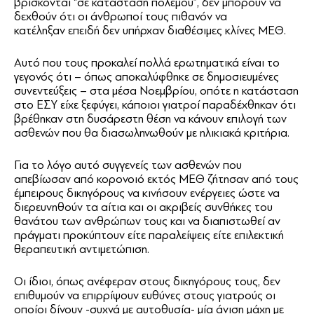
βρίσκονται “σε κατάσταση πολέμου”, δεν μπορούν να
δεχθούν ότι οι άνθρωποί τους πιθανόν να
κατέληξαν επειδή δεν υπήρχαν διαθέσιμες κλίνες ΜΕΘ.
Αυτό που τους προκαλεί πολλά ερωτηματικά είναι το
γεγονός ότι – όπως αποκαλύφθηκε σε δημοσιευμένες
συνεντεύξεις – στα μέσα Νοεμβρίου, οπότε η κατάσταση
στο ΕΣΥ είχε ξεφύγει, κάποιοι γιατροί παραδέχθηκαν ότι
βρέθηκαν στη δυσάρεστη θέση να κάνουν επιλογή των
ασθενών που θα διασωληνωθούν με ηλικιακά κριτήρια.
Για το λόγο αυτό συγγενείς των ασθενών που
απεβίωσαν από κορoνοιό εκτός ΜΕΘ ζήτησαν από τους
έμπειρους δικηγόρους να κινήσουν ενέργειες ώστε να
διερευνηθούν τα αίτια και οι ακριβείς συνθήκες του
θανάτου των ανθρώπων τους και να διαπιστωθεί αν
πράγματι προκύπτουν είτε παραλείψεις είτε επιλεκτική
θεραπευτική αντιμετώπιση.
Οι ίδιοι, όπως ανέφεραν στους δικηγόρους τους, δεν
επιθυμούν να επιρρίψουν ευθύνες στους γιατρούς οι
οποίοι δίνουν -συχνά με αυτοθυσία- μία άνιση μάχη με