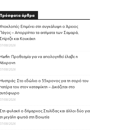
Πρόσφατα άρθρα
Υποκλοπές: Επιμένει στη συγκάλυψη ο Άρειος
Πάγος – Απορρίπτει τα αιτήματα των Σαμαρά,
Σπίρτζη και Κουκάκη
07/08/2026
Marfin: Προθεσμία για να απολογηθεί έλαβε η
46χρονη
07/08/2026
Μυστράς: Στο εδώλιο ο 55χρονος για τη σορό του
πατέρα του στον καταψύκτη – Δικάζεται στο
αυτόφωρο
07/08/2026
Στη φυλακή ο δήμαρχος Στυλίδας και άλλοι δύο για
τη μεγάλη φωτιά στη Βοιωτία
07/08/2026