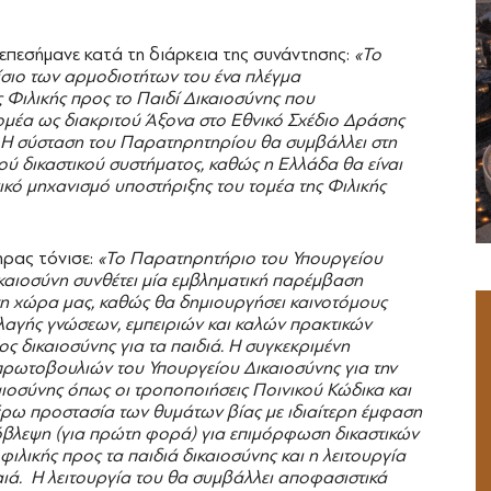
πεσήμανε κατά τη διάρκεια της συνάντησης:
«Το
ίσιο των αρμοδιοτήτων του ένα πλέγμα
 Φιλικής προς το Παιδί Δικαιοσύνης που
ομέα ως διακριτού Άξονα στο Εθνικό Σχέδιο Δράσης
. Η σύσταση του Παρατηρητηρίου θα συμβάλλει στη
ού δικαστικού συστήματος, καθώς η Ελλάδα θα είναι
ικό μηχανισμό υποστήριξης του τομέα της Φιλικής
ρας τόνισε:
«Το Παρατηρητήριο του Υπουργείου
ικαιοσύνη συνθέτει μία εμβληματική παρέμβαση
τη χώρα μας, καθώς θα δημιουργήσει καινοτόμους
λαγής γνώσεων, εμπειριών και καλών πρακτικών
 δικαιοσύνης για τα παιδιά. Η συγκεκριμένη
πρωτοβουλιών του Υπουργείου Δικαιοσύνης για την
ιοσύνης όπως οι τροποποιήσεις Ποινικού Κώδικα και
τέρω προστασία των θυμάτων βίας με ιδιαίτερη έμφαση
ρόβλεψη (για πρώτη φορά) για επιμόρφωση δικαστικών
 φιλικής προς τα παιδιά δικαιοσύνης και η λειτουργία
αιά. Η λειτουργία του θα συμβάλλει αποφασιστικά