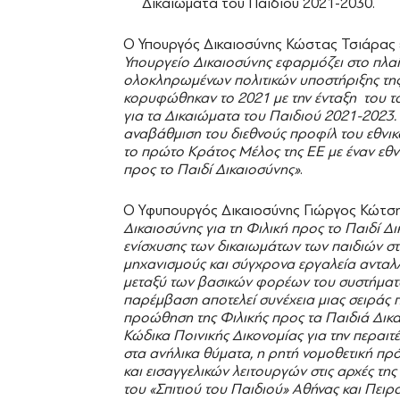
Δικαιώματα του Παιδιού 2021-2030.
Ο Υπουργός Δικαιοσύνης Κώστας Τσιάρας ε
Υπουργείο Δικαιοσύνης εφαρμόζει στο πλα
ολοκληρωμένων πολιτικών υποστήριξης της
κορυφώθηκαν το 2021 με την ένταξη του τ
για τα Δικαιώματα του Παιδιού 2021-2023
αναβάθμιση του διεθνούς προφίλ του εθνικ
το πρώτο Κράτος Μέλος της ΕΕ με έναν εθν
προς το Παιδί Δικαιοσύνης»
.
Ο Υφυπουργός Δικαιοσύνης Γιώργος Κώτση
Δικαιοσύνης για τη Φιλική προς το Παιδί Δ
ενίσχυσης των δικαιωμάτων των παιδιών σ
μηχανισμούς και σύγχρονα εργαλεία ανταλ
μεταξύ των βασικών φορέων του συστήματος
παρέμβαση αποτελεί συνέχεια μιας σειράς 
προώθηση της Φιλικής προς τα Παιδιά Δικα
Κώδικα Ποινικής Δικονομίας για την περαι
στα ανήλικα θύματα, η ρητή νομοθετική π
και εισαγγελικών λειτουργών στις αρχές της
του «Σπιτιού του Παιδιού» Αθήνας και Πειρ