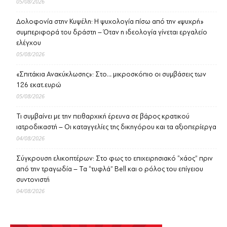
05/08/2026
Δολοφονία στην Κυψέλη: Η ψυχολογία πίσω από την «ψυχρή»
συμπεριφορά του δράστη – Όταν η ιδεολογία γίνεται εργαλείο
ελέγχου
05/08/2026
«Σπιτάκια Ανακύκλωσης»: Στο… μικροσκόπιο οι συμβάσεις των
126 εκατ.ευρώ
05/08/2026
Τι συμβαίνει με την πειθαρχική έρευνα σε βάρος κρατικού
ιατροδικαστή – Οι καταγγελίες της δικηγόρου και τα αξιοπερίεργα
04/08/2026
Σύγκρουση ελικοπτέρων: Στο φως το επιχειρησιακό “χάος” πριν
από την τραγωδία – Τα “τυφλά” Bell και ο ρόλος του επίγειου
συντονιστή
04/08/2026