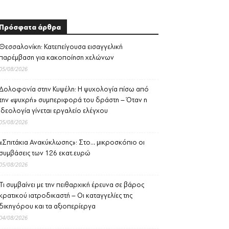
Πρόσφατα άρθρα
Θεσσαλονίκη: Κατεπείγουσα εισαγγελική
παρέμβαση για κακοποίηση χελώνων
05/08/2026
Δολοφονία στην Κυψέλη: Η ψυχολογία πίσω από
την «ψυχρή» συμπεριφορά του δράστη – Όταν η
ιδεολογία γίνεται εργαλείο ελέγχου
05/08/2026
«Σπιτάκια Ανακύκλωσης»: Στο… μικροσκόπιο οι
συμβάσεις των 126 εκατ.ευρώ
05/08/2026
Τι συμβαίνει με την πειθαρχική έρευνα σε βάρος
κρατικού ιατροδικαστή – Οι καταγγελίες της
δικηγόρου και τα αξιοπερίεργα
04/08/2026