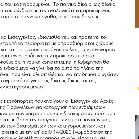
τα του κατηγορουμένου. Το ποινικό δίκαιο, ως δίκαιο
ή του σύνδεση με την αναλογικότητα, προκειμένου,
στασία στα έννομα αγαθά, αφετέρου δε να μη
α Εισαγγελέας, «διολισθαίνει» και προτείνει το
εκτροπή να περιοριστεί με απροσδιόριστους όρους
 και κατ’ επέκταση ο χρόνος ομιλίας των συνηγόρων,
ρεισμα την σπουδή και την προχειρότητα στο
ούμε ότι η νομική κοινότητα, και η Κυβέρνηση θα
 ενδεχόμενο να γίνει δεκτό αυτό το πλάνο της
υ, που είναι αλυσιτελές και για την δημόσια υγεία εν
αγματικά εχέγγυα της δίκαιης δίκης και της
ων κατηγορουμένων.
ς κερκόπορτες που ανοίγουν οι Εισαγγελικές Αρχές
σης Εισαγγελέων για κατάργηση των ενδιάμεσων
ρίκνωση των υπερασπιστικών δικαιωματων, πρόταση
και με βάση την εισήγηση των επιστημονικών μας
σμό των δικαιωμάτων των κατηγορουμένων , και
χετικά με την υπ’ αριθ 14/2020 Γνωμοδότηση της
αρανόμως ληφθέντων αποδεικτικών μέσων και σε