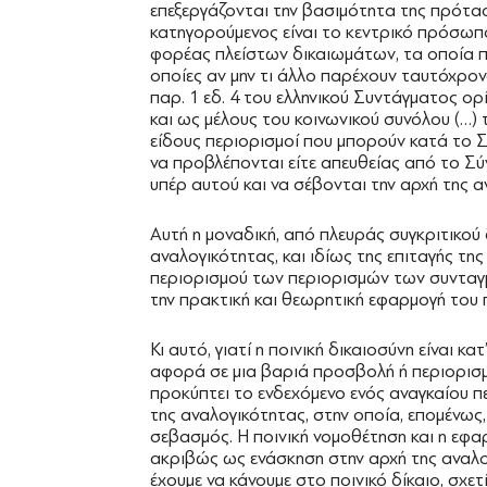
επεξεργάζονται την βασιμότητα της πρότα
κατηγορούμενος είναι το κεντρικό πρόσωπο 
φορέας πλείστων δικαιωμάτων, τα οποία πα
οποίες αν μην τι άλλο παρέχουν ταυτόχρονα 
παρ. 1 εδ. 4 του ελληνικού Συντάγματος ο
και ως μέλους του κοινωνικού συνόλου (…) 
είδους περιορισμοί που μπορούν κατά το 
να προβλέπονται είτε απευθείας από το Σύ
υπέρ αυτού και να σέβονται την αρχή της α
Αυτή η μοναδική, από πλευράς συγκριτικού 
αναλογικότητας, και ιδίως της επιταγής της
περιορισμού των περιορισμών των συνταγμ
την πρακτική και θεωρητική εφαρμογή του π
Κι αυτό, γιατί η ποινική δικαιοσύνη είναι κ
αφορά σε μια βαριά προσβολή ή περιορισμ
προκύπτει το ενδεχόμενο ενός αναγκαίου 
της αναλογικότητας, στην οποία, επομένως
σεβασμός. Η ποινική νομοθέτηση και η εφαρ
ακριβώς ως ενάσκηση στην αρχή της αναλογ
έχουμε να κάνουμε στο ποινικό δίκαιο, σχετ