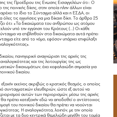
σης της Προέδρου της Ενωσης Εισαγγελέων ότι : Ο
της ποινικής δίκης, στην οποία πλην άλλων είναι
ρέχει το ίδιο το Σύνταγμα αλλά και η ΕΣΔΑ, οι
όλες τις εγγυήσεις για μια δίκαιη δίκη. Το άρθρο 25
ρίζει ότι: «Τα δικαιώματα του ανθρώπου ως ατόμου
τελούν υπό την εγγύηση του Κράτους (…) Oι κάθε
Σύνταγμα να επιβληθούν στα δικαιώματα αυτά πρέπει
νταγμα είτε από το νόμο, εφόσον υπάρχει επιφύλαξη
ναλογικότητας».
δικαίου, πανηγυρική αναγνώριση της αρχής της
 αναλογικότητας και της λειτουργίας της ως
ατικών δικαιωμάτων, έχει κεφαλαιώδη σημασία για
οινικού δικαίου.
ατ’ εξοχήν εκείνος ακριβώς ο κρατικός θεσμός, ο οποίος
ό συνταγματικών ελευθεριών, ώστε εξ αυτού να
περιορισμού αυτών των περιορισμών, μέσω της αρχής
, θα πρέπει κατεξοχήν εδώ να αποδοθεί ο αντίστοιχος
μογή του ποινικού δικαίου θα πρέπει να νοούνται
ικότητας. Η αναλογικότητα, λοιπόν, με την οποία
ίζεται με τα δυο κεντρικά θεμελιώδη μεγέθη του τομέα