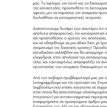
μας: Το έγκλημα, την ποινή και τα δικαιώμα
της καταστολής, προϋποθέτει τη λειτουργικ
αφενός μεν να παράσχει την αναγκαία προ
διολισθήσει σε καταχρηστικές εκτροπές.
Διαπιστώνουμε δυνάμει των ανωτέρω ότι η κ
απόλυτα απαγορευτικό, την καταχρηστική 
και προϋποθέσεις ο χρόνος της απολογίας,
και να οδηγηθούμε σε μια άδικη δίκη, με έ
σχηματισμό της δικανικής κρίσηςς! Προσδοκ
καταδικάσει συλλήβδην και θα απορρίψει το
κλεψύδρας στην απολογία του κατηγορουμένο
τέλει, και ταυτοχρόνως απασφαλίζει τα συντ
προστασίας των ατομικών δικαιωμάτων τ
Από τον σοβαρό προβληματισμό μας για τι
(υπογραμμίζουμε και την πρόταση της Ενω
συμβουλίων,που επίσης κατατείνει σε συρ
στην οποία θα απαντήσουμε ολοκληρωμένα 
επιτροπών) για αντισυνταγματικό περιορι
αναφερόμαστε σε προηγούμενο άρθρο μας σ
Εισαγγελίας του ΑΠ για την αξιοποίηση π