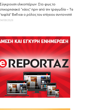
Σύγκρουση ελικοπτέρων: Στο φως το
επιχειρησιακό “χάος” πριν από την τραγωδία – Τα
“τυφλά” Bell και ο ρόλος του επίγειου συντονιστή
04/08/2026