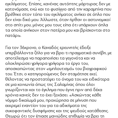
εγκλήματος. Επίσης, κανένας αυτόπτης μάρτυρας δεν με
κατονόμασε, ενώ και το φυσίγγιο από την καραμπίνα που
βρέθηκε στον τόπο του εγκλήματος ανήκει σε όπλο που
δεν είναι δικό μου. Άλλωστε, όταν ήρθαν οι αστυνομικοί
στο σπίτι μου, μόνος μου τους είπα ότι υπάρχουν όπλα
τα οποία ανήκουν στον πατέρα μου και βρίσκονται στο
πατάρι».
Για τον 36χρονο, ο Καναδός ερευνητής έδειξε
υπερβάλλοντα ζήλο για να βρει τι πραγματικά συνέβη, με
αποτέλεσμα να παραποιήσει τα γεγονότα και να
ολοκληρώσει γρήγορα γρήγορα το έργο του,
αποσκοπώντας στον «εμπλουτισμό» του βιογραφικού
του. Έτσι, ο κατηγορούμενος δεν σταμάτησε εκεί,
θέλοντας να προστατέψει το όνομα του και ειδικότερα
σε μια κοινωνία όπως της Σαλαμίνας όπου όλοι
γνωρίζονται και το έγκλημα που έγινε πριν από δέκα
χρόνια κανείς δεν το έχει ξεχάσει. «Ασκώντας κάθε
νόμιμο δικαίωμά μου, προχώρησα σε μήνυση που
εκκρεμεί εναντίον του για τα αδικήματα της
συκοφαντικής δυσφήμισης και της ψευδούς κατάθεσης.
Θεωρώ ότι τον έπιασε μανιώδης επιθυμία να βρει τη