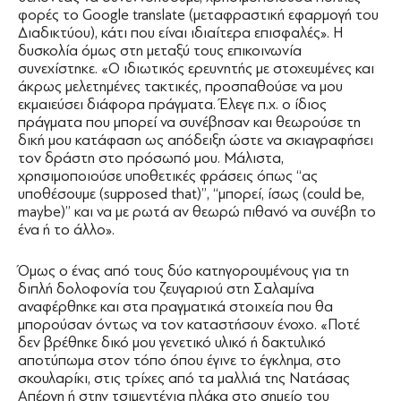
φορές το Google translate (μεταφραστική εφαρμογή του
∆ιαδικτύου), κάτι που είναι ιδιαίτερα επισφαλές». Η
δυσκολία όμως στη μεταξύ τους επικοινωνία
συνεχίστηκε. «Ο ιδιωτικός ερευνητής με στοχευμένες και
άκρως μελετημένες τακτικές, προσπαθούσε να μου
εκμαιεύσει διάφορα πράγματα. Έλεγε π.χ. ο ίδιος
πράγματα που μπορεί να συνέβησαν και θεωρούσε τη
δική μου κατάφαση ως απόδειξη ώστε να σκιαγραφήσει
τον δράστη στο πρόσωπό μου. Μάλιστα,
χρησιμοποιούσε υποθετικές φράσεις όπως ‘‘ας
υποθέσουμε (supposed that)’’, ‘‘μπορεί, ίσως (could be,
maybe)’’ και να με ρωτά αν θεωρώ πιθανό να συνέβη το
ένα ή το άλλο».
Όμως ο ένας από τους δύο κατηγορουμένους για τη
διπλή δολοφονία του ζευγαριού στη Σαλαμίνα
αναφέρθηκε και στα πραγματικά στοιχεία που θα
μπορούσαν όντως να τον καταστήσουν ένοχο. «Ποτέ
δεν βρέθηκε δικό μου γενετικό υλικό ή δακτυλικό
αποτύπωμα στον τόπο όπου έγινε το έγκλημα, στο
σκουλαρίκι, στις τρίχες από τα μαλλιά της Νατάσας
Απέργη ή στην τσιμεντένια πλάκα στο σημείο του