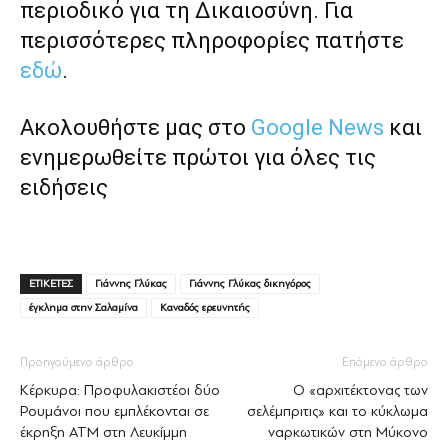
περιοδικό για τη Δικαιοσύνη. Για
περισσότερες πληροφορίες πατήστε
εδώ
.
Ακολουθήστε μας στο
Google News
και
ενημερωθείτε πρώτοι για όλες τις
ειδήσεις
ΕΤΙΚΕΤΕΣ
Γιάννης Γλύκας
Γιάννης Γλύκας δικηγόρος
έγκλημα στην Σαλαμίνα
Καναδός ερευνητής
Προηγούμενο άρθρο
Επόμενο άρθρο
Κέρκυρα: Προφυλακιστέοι δύο
Ο «αρχιτέκτονας των
Ρουμάνοι που εμπλέκονται σε
σελέµπριτις» και το κύκλωµα
έκρηξη ΑΤΜ στη Λευκίμμη
ναρκωτικών στη Μύκονο