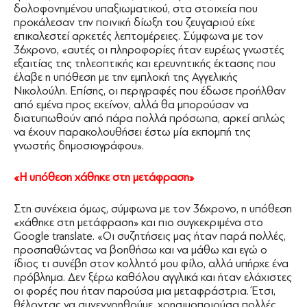
δολοφονημένου υπαξιωματικού, στα στοιχεία που
προκάλεσαν την ποινική δίωξη του ζευγαριού είχε
επικαλεστεί αρκετές λεπτομέρειες. Σύμφωνα με τον
36χρονο, «αυτές οι πληροφορίες ήταν ευρέως γνωστές
εξαιτίας της τηλεοπτικής και ερευνητικής έκτασης που
έλαβε η υπόθεση με την εμπλοκή της Αγγελικής
Νικολούλη. Επίσης, οι περιγραφές που έδωσε προήλθαν
από εμένα προς εκείνον, αλλά θα μπορούσαν να
διατυπωθούν από πάρα πολλά πρόσωπα, αρκεί απλώς
να έχουν παρακολουθήσει έστω μία εκπομπή της
γνωστής δημοσιογράφου».
«Η υπόθεση χάθηκε στη μετάφραση»
Στη συνέχεια όμως, σύμφωνα με τον 36χρονο, η υπόθεση
«χάθηκε στη μετάφραση» και πιο συγκεκριμένα στο
Google translate. «Οι συζητήσεις μας ήταν παρά πολλές,
προσπαθώντας να βοηθήσω και να μάθω και εγώ ο
ίδιος τι συνέβη στον κολλητό μου φίλο, αλλά υπήρχε ένα
πρόβλημα. ∆εν ξέρω καθόλου αγγλικά και ήταν ελάχιστες
οι φορές που ήταν παρούσα μια μεταφράστρια. Έτσι,
θέλοντας να συνεννοηθούμε, χρησιμοποιούσα πολλές