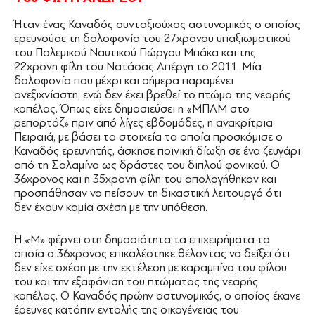
Ήταν ένας Καναδός συνταξιούχος αστυνομικός ο οποίος
ερευνούσε τη δολοφονία του 27χρονου υπαξιωματικού
του Πολεμικού Ναυτικού Γιώργου Μπάκα και της
22χρονη φίλη του Νατάσας Απέργη το 2011. Μία
δολοφονία που μέχρι και σήμερα παραμένει
ανεξιχνίαστη, ενώ δεν έχει βρεθεί το πτώμα της νεαρής
κοπέλας. Όπως είχε δημοσιεύσει η «ΜΠΑΜ στο
ρεπορτάζ» πριν από λίγες εβδομάδες, η ανακρίτρια
Πειραιά, με βάσει τα στοιχεία τα οποία προσκόμισε ο
Καναδός ερευνητής, άσκησε ποινική δίωξη σε ένα ζευγάρι
από τη Σαλαμίνα ως δράστες του διπλού φονικού. Ο
36χρονος και η 35χρονη φίλη του απολογήθηκαν και
προσπάθησαν να πείσουν τη δικαστική λειτουργό ότι
δεν έχουν καμία σχέση με την υπόθεση.
Η «Μ» φέρνει στη δημοσιότητα τα επιχειρήματα τα
οποία ο 36χρονος επικαλέστηκε θέλοντας να δείξει ότι
δεν είχε σχέση με την εκτέλεση με καραμπίνα του φίλου
του και την εξαφάνιση του πτώματος της νεαρής
κοπέλας. Ο Καναδός πρώην αστυνομικός, ο οποίος έκανε
έρευνες κατόπιν εντολής της οικογένειας του