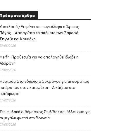
Πρόσφατα άρθρα
Υποκλοπές: Επιμένει στη συγκάλυψη ο Άρειος
Πάγος – Απορρίπτει τα αιτήματα των Σαμαρά,
Σπίρτζη και Κουκάκη
07/08/2026
Marfin: Προθεσμία για να απολογηθεί έλαβε η
46χρονη
07/08/2026
Μυστράς: Στο εδώλιο ο 55χρονος για τη σορό του
πατέρα του στον καταψύκτη – Δικάζεται στο
αυτόφωρο
07/08/2026
Στη φυλακή ο δήμαρχος Στυλίδας και άλλοι δύο για
τη μεγάλη φωτιά στη Βοιωτία
07/08/2026