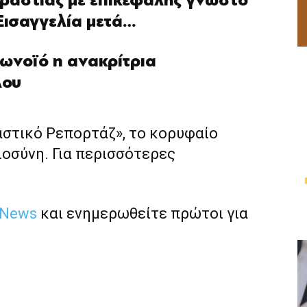
εραστίας με επικεφαλής γνωστό
 Εισαγγελία μετά…
ρωνοϊό η ανακρίτρια
λου
αστικό Ρεπορτάζ», το κορυφαίο
ιοσύνη. Για περισσότερες
 News
και ενημερωθείτε πρώτοι για