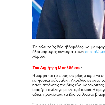
Τις τελευταίες δύο εβδομάδες- και με αφο
όλοι μάρτυρες συνταρακτικών
αποκαλύψε
χώρους.
Του ∆ημήτρη Μπελδέκου
*
Η μορφή και το είδος της βίας μπορεί να έ
και φυσικά σεξουαλική. Ακριβώς σε αυτό το
πάνω εκφάνσεις της βίας είναι κατακριτέες 
διαφέρει ανάλογα με τη περίπτωση. Η ομο
αδικεί πρωτίστως τα ίδια τα θύματα βιασμ