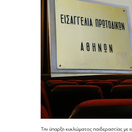
Την ύπαρξη κυκλώματος παιδεραστίας με ε