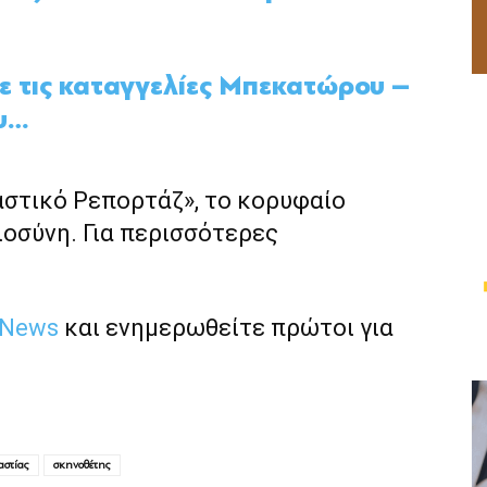
με τις καταγγελίες Μπεκατώρου –
ου…
αστικό Ρεπορτάζ», το κορυφαίο
ιοσύνη. Για περισσότερες
 News
και ενημερωθείτε πρώτοι για
αστίας
σκηνοθέτης