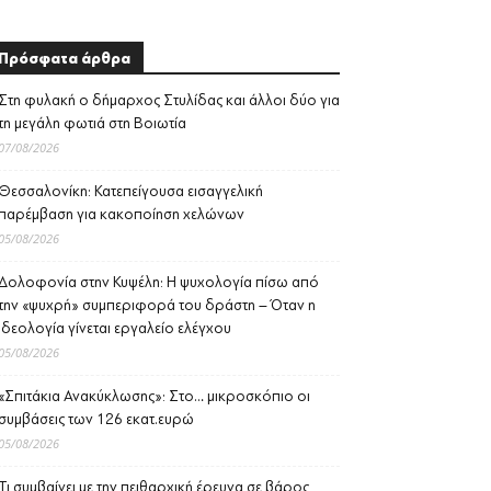
Πρόσφατα άρθρα
Στη φυλακή ο δήμαρχος Στυλίδας και άλλοι δύο για
τη μεγάλη φωτιά στη Βοιωτία
07/08/2026
Θεσσαλονίκη: Κατεπείγουσα εισαγγελική
παρέμβαση για κακοποίηση χελώνων
05/08/2026
Δολοφονία στην Κυψέλη: Η ψυχολογία πίσω από
την «ψυχρή» συμπεριφορά του δράστη – Όταν η
ιδεολογία γίνεται εργαλείο ελέγχου
05/08/2026
«Σπιτάκια Ανακύκλωσης»: Στο… μικροσκόπιο οι
συμβάσεις των 126 εκατ.ευρώ
05/08/2026
Τι συμβαίνει με την πειθαρχική έρευνα σε βάρος