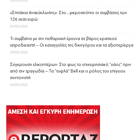
05/08/2026
«Σπιτάκια Ανακύκλωσης»: Στο… μικροσκόπιο οι συμβάσεις των
126 εκατ.ευρώ
05/08/2026
Τι συμβαίνει με την πειθαρχική έρευνα σε βάρος κρατικού
ιατροδικαστή – Οι καταγγελίες της δικηγόρου και τα αξιοπερίεργα
04/08/2026
Σύγκρουση ελικοπτέρων: Στο φως το επιχειρησιακό “χάος” πριν
από την τραγωδία – Τα “τυφλά” Bell και ο ρόλος του επίγειου
συντονιστή
04/08/2026