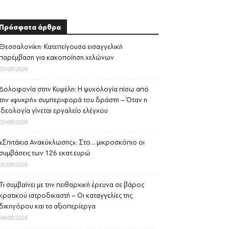
Πρόσφατα άρθρα
Θεσσαλονίκη: Κατεπείγουσα εισαγγελική
παρέμβαση για κακοποίηση χελώνων
05/08/2026
Δολοφονία στην Κυψέλη: Η ψυχολογία πίσω από
την «ψυχρή» συμπεριφορά του δράστη – Όταν η
ιδεολογία γίνεται εργαλείο ελέγχου
05/08/2026
«Σπιτάκια Ανακύκλωσης»: Στο… μικροσκόπιο οι
συμβάσεις των 126 εκατ.ευρώ
05/08/2026
Τι συμβαίνει με την πειθαρχική έρευνα σε βάρος
κρατικού ιατροδικαστή – Οι καταγγελίες της
δικηγόρου και τα αξιοπερίεργα
04/08/2026