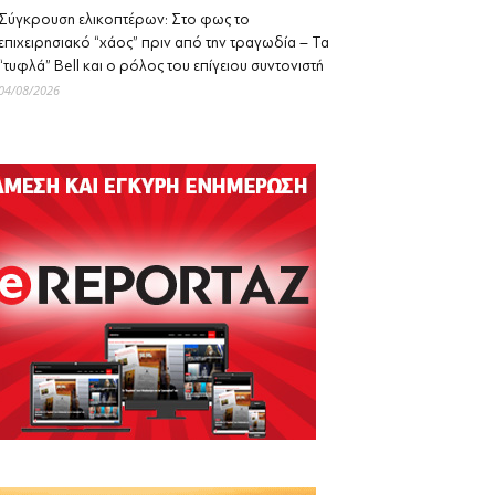
Σύγκρουση ελικοπτέρων: Στο φως το
επιχειρησιακό “χάος” πριν από την τραγωδία – Τα
“τυφλά” Bell και ο ρόλος του επίγειου συντονιστή
04/08/2026