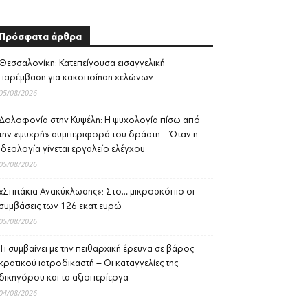
Πρόσφατα άρθρα
Θεσσαλονίκη: Κατεπείγουσα εισαγγελική
παρέμβαση για κακοποίηση χελώνων
05/08/2026
Δολοφονία στην Κυψέλη: Η ψυχολογία πίσω από
την «ψυχρή» συμπεριφορά του δράστη – Όταν η
ιδεολογία γίνεται εργαλείο ελέγχου
05/08/2026
«Σπιτάκια Ανακύκλωσης»: Στο… μικροσκόπιο οι
συμβάσεις των 126 εκατ.ευρώ
05/08/2026
Τι συμβαίνει με την πειθαρχική έρευνα σε βάρος
κρατικού ιατροδικαστή – Οι καταγγελίες της
δικηγόρου και τα αξιοπερίεργα
04/08/2026