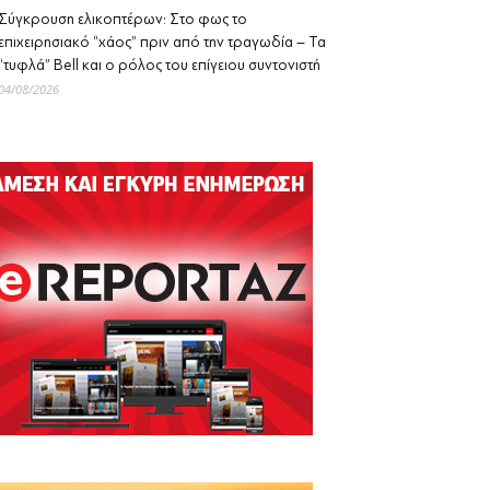
Σύγκρουση ελικοπτέρων: Στο φως το
επιχειρησιακό “χάος” πριν από την τραγωδία – Τα
“τυφλά” Bell και ο ρόλος του επίγειου συντονιστή
04/08/2026