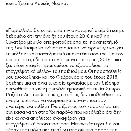
ισχυρίζεται ο Λουκάς Νομικός.
«Παράλληλα δε, εκτός από την οικονομική στήριξη και με
δεδομένο ότι την άνοιξη του έτους 2018 η καθ’ ης
θυγατέρα μου θα αποφοιτούσε από το πανεπιστήμιό
της, δεν έπαψα να ενδιαφέρομαι και να φροντίζω και για
τη μελλοντική επαγγελματική αποκατάστασή της. Για τον
σκοπό αυτό, ήδη από τον χειμώνα του έτους 2018, είχα
ξεκινήσει επαφές, προκειμένου να εξασφαλίσω το
επαγγελματικό μέλλον του παιδιού μου. Οι προσπάθειές
μου ευοδώθηκαν και το Φεβρουάριο του έτους 2018,
βρέθηκε μια σπάνια ευκαιρία εργασίας με τον διάσημο
σκηνοθέτη ταινιών με μεγάλη εμπορική επιτυχία, Σπύρο
Ραζάτο. ∆υστυχώς, όμως, η καθ’ ης δεν αισθάνθηκε την
ανάγκη ούτε καν να γνωρίσει και συναντήσει τον
ανωτέρω σκηνοθέτη. Γνωρίζοντας τον χαρακτήρα της
συνέχισα να τη στηρίζω παρόλο που κατάλαβα ότι δεν
είχε κανένα απολύτως ενδιαφέρον για
επαγγελματική αποκατάσταση. Μεταγενέστερα, δε, και
πέραν της υπόλοιπης απαξιωτικής συμπεριφοράς της