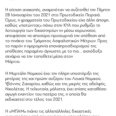
H αίτηση ανακοπής, αναμενόταν να συζητηθεί την Πέμπτη
28 Ιανουαρίου του 2021 στο Πρωτοδικείο Πειραιά.
Όμως, η γραμματεία του Πρωτοδικείου είχε άλλη άποψη,
καθώς «πατώντας» πάνω στην ΚΥΑ που ρυθμίζει τη
λειτουργία των δικαστηρίων εν μέσω κορωνοϊού,
αποφάσισε να αποσύρει προσωρινά την υπόθεση από
το πινάκιο του Τμήματος Ασφαλιστικών Μέτρων. Προς
το παρόν η ημερομηνία επαναπροσδιορισμού της
υπόθεσης παραμένει άγνωστη, με το πιο… αισιόδοξο
σενάριο να την τοποθετεί μέσα στον
Μάρτιο.
Η Μυρτάλη Νομικού έχει την πλήρη υποστήριξη της
μητέρας της και πρώην συζύγου του Λουκά Νομικού,
Υβόννης Ζαχαρίου, καθώς και της μικρής της αδελφής,
Νικολέτας. Η τελευταία, μάλιστα, έχει επίσης καταθέσει
αγωγή εναντίον του πατέρα της, η οποία θα
εκδικαστεί στο τέλος του 2021.
Η «ΜΠΑΜ» πιάνει τις αλλεπάλληλες δικαστικές