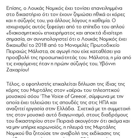
Επίσης, ο Λουκάς Νομικός έχει τονίσει επανειλημμένα
στο δικαστήριο ότι τον έχουν ζημιώσει ηθικά οι κόρες
και η σύζυγός του, για άλλους λόγους η καθεμία. Ο
ισχυρισμός αυτός ξεφεύγει από το επίπεδο του απλού
«διακοσμητικού» επιχειρήματος και αποκτά ιδιαίτερη
σημασία, αν συνυπολογιστεί ότι ο Λουκάς Νομικός έχει
δικαιωθεί το 2018 από το Μονομελές Πρωτοδικείο
Πειραιώς Μάλιστα, σε αγωγή που είχε καταθέσει για
προσβολή της προσωπικότητάς του. Μάλιστα, η μία από
τις εναγόμενες ήταν η πρώην σύζυγός του, Υβόννη
Ζαχαρίου!
Τέλος, ο εφοπλιστής επικαλείται δήλωση της ίδιας της
κόρης του Μυρτάλης στον «αέρα» του τηλεοπτικού
μουσικού σόου ‘The Voice of Greece’, σύμφωνα με την
οποία έχει τελειώσει τις σπουδές της στις ΗΠΑ και
αναζητεί εργασία στην Ελλάδα. Σχετικά με τη συμμετοχή
της στον μουσικό αυτό διαγωνισμό, στους διαδρόμους
του δικαστηρίου στον Πειραιά ακουγόταν ότι ακόμα και
να μην υπήρχε κορωνοϊός, η πλευρά της Μυρτάλης
Νομικού θα ζητούσε την αναβολή της εκδίκασης της