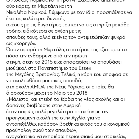
δύο κόρες, τη Μυρτάλη και τη
Νικολέτα Νομικού. Σύμφωνα με τον ίδιο, προσπάθησε να
έχει τις καλύτερες δυνατές
σχέσεις με τις θυγατέρες του και να τις στηρίξει με κάθε
τρόπο, ειδικότερα σε σχέση με τις
σπουδές τους, αλλά εκείνες τον αντιμετώπιζαν ψυχρά
ως «χορηγό».
Όσον αφορά τη Μυρτάλη, ο πατέρας της εξιστορεί το
πόσο την ενθάρρυνε από την πρώτη
στιγμή, όταν το 2015 είχε αποφασίσει να σπουδάσει
μιούζικαλ στο Πανεπιστήμιο του Essex
της Μεγάλης Βρετανίας. Τελικά, η κόρη του αποφάσισε
να ακολουθήσει μουσικές σπουδές
στη σχολή AMDA της Νέας Υόρκης, οι οποίες θα
διαρκούσαν μέχρι το Μάιο του 2018.
«Μάλιστα, και επειδή τα έξοδα της νέας σχολής και οι
δαπάνες διαβίωσης στην Αμερική
ήταν σαφώς πολύ μεγαλύτερα σε σχέση με την
προηγούμενη σχολή της στην Αγγλία, για να
ανταπεξέλθω, καθόσον βρέθηκα εκτός του οικονομικού
προϋπολογισμού των σπουδών,
αναγκάστηκα να εκποιήσω περιουσιακά μου στοιχεία»,