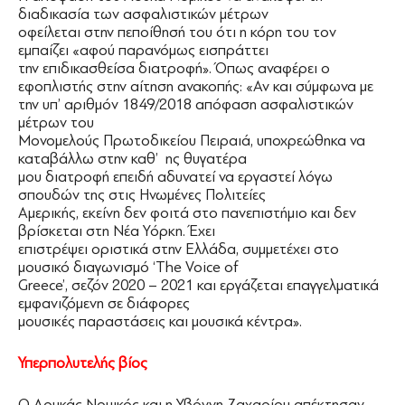
διαδικασία των ασφαλιστικών μέτρων
οφείλεται στην πεποίθησή του ότι η κόρη του τον
εμπαίζει «αφού παρανόμως εισπράττει
την επιδικασθείσα διατροφή». Όπως αναφέρει ο
εφοπλιστής στην αίτηση ανακοπής: «Αν και σύμφωνα με
την υπ’ αριθμόν 1849/2018 απόφαση ασφαλιστικών
μέτρων του
Μονομελούς Πρωτοδικείου Πειραιά, υποχρεώθηκα να
καταβάλλω στην καθ’ ης θυγατέρα
μου διατροφή επειδή αδυνατεί να εργαστεί λόγω
σπουδών της στις Ηνωμένες Πολιτείες
Αμερικής, εκείνη δεν φοιτά στο πανεπιστήμιο και δεν
βρίσκεται στη Νέα Υόρκη. Έχει
επιστρέψει οριστικά στην Ελλάδα, συμμετέχει στο
μουσικό διαγωνισμό ‘The Voice of
Greece’, σεζόν 2020 – 2021 και εργάζεται επαγγελματικά
εμφανιζόμενη σε διάφορες
μουσικές παραστάσεις και μουσικά κέντρα».
Υπερπολυτελής βίος
Ο Λουκάς Νομικός και η Υβόννη Ζαχαρίου απέκτησαν