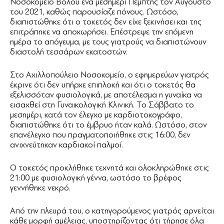
Νοσοκομείο Βόλου ένα μεσημέρι Πέμπτης τον Αύγουστο
του 2021, καθώς παρουσίαζε πόνους. Ωστόσο,
διαπιστώθηκε ότι ο τοκετός δεν είχε ξεκινήσει και της
επιτράπηκε να αποχωρήσει. Επέστρεψε την επόμενη
ημέρα το απόγευμα, με τους γιατρούς να διαπιστώνουν
διαστολή τεσσάρων εκατοστών.
Στο Αχιλλοπούλειο Νοσοκομείο, ο εφημερεύων γιατρός
έκρινε ότι δεν υπήρχε επιπλοκή και ότι ο τοκετός θα
εξελισσόταν φυσιολογικά, με αποτέλεσμα η γυναίκα να
εισαχθεί στη Γυναικολογική Κλινική. Το Σάββατο το
μεσημέρι, κατά τον έλεγχο με καρδιοτοκογράφο,
διαπιστώθηκε ότι το έμβρυο ήταν καλά. Ωστόσο, στον
επανέλεγχο που πραγματοποιήθηκε στις 16:00, δεν
ανιχνεύτηκαν καρδιακοί παλμοί.
Ο τοκετός προκλήθηκε τεχνητά και ολοκληρώθηκε στις
21:00 με φυσιολογική γέννα, ωστόσο το βρέφος
γεννήθηκε νεκρό.
Από την πλευρά του, ο κατηγορούμενος γιατρός αρνείται
κάθε μορφή αμέλειας, υποστηρίζοντας ότι τήρησε όλα