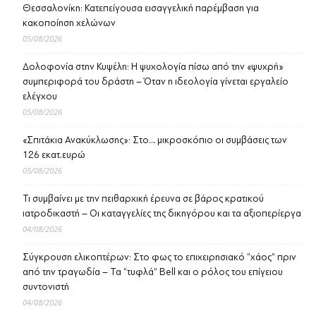
Θεσσαλονίκη: Κατεπείγουσα εισαγγελική παρέμβαση για
κακοποίηση χελώνων
05/08/2026
Δολοφονία στην Κυψέλη: Η ψυχολογία πίσω από την «ψυχρή»
συμπεριφορά του δράστη – Όταν η ιδεολογία γίνεται εργαλείο
ελέγχου
05/08/2026
«Σπιτάκια Ανακύκλωσης»: Στο… μικροσκόπιο οι συμβάσεις των
126 εκατ.ευρώ
05/08/2026
Τι συμβαίνει με την πειθαρχική έρευνα σε βάρος κρατικού
ιατροδικαστή – Οι καταγγελίες της δικηγόρου και τα αξιοπερίεργα
04/08/2026
Σύγκρουση ελικοπτέρων: Στο φως το επιχειρησιακό “χάος” πριν
από την τραγωδία – Τα “τυφλά” Bell και ο ρόλος του επίγειου
συντονιστή
04/08/2026