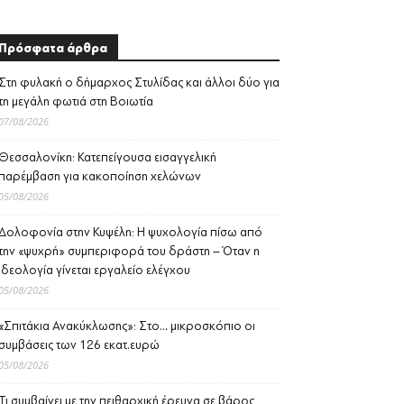
Πρόσφατα άρθρα
Στη φυλακή ο δήμαρχος Στυλίδας και άλλοι δύο για
τη μεγάλη φωτιά στη Βοιωτία
07/08/2026
Θεσσαλονίκη: Κατεπείγουσα εισαγγελική
παρέμβαση για κακοποίηση χελώνων
05/08/2026
Δολοφονία στην Κυψέλη: Η ψυχολογία πίσω από
την «ψυχρή» συμπεριφορά του δράστη – Όταν η
ιδεολογία γίνεται εργαλείο ελέγχου
05/08/2026
«Σπιτάκια Ανακύκλωσης»: Στο… μικροσκόπιο οι
συμβάσεις των 126 εκατ.ευρώ
05/08/2026
Τι συμβαίνει με την πειθαρχική έρευνα σε βάρος