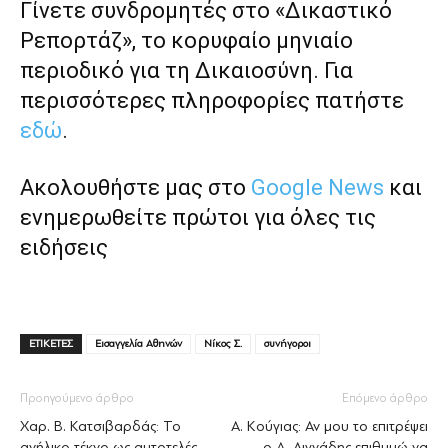
Γίνετε συνδρομητές στο «Δικαστικό
Ρεπορτάζ», το κορυφαίο μηνιαίο
περιοδικό για τη Δικαιοσύνη. Για
περισσότερες πληροφορίες πατήστε
εδώ
.
Ακολουθήστε μας στο
Google News
και
ενημερωθείτε πρώτοι για όλες τις
ειδήσεις
ΕΤΙΚΕΤΕΣ
Εισαγγελία Αθηνών
Νίκος Σ.
συνήγοροι
Προηγούμενο άρθρο
Επόμενο άρθρο
Χαρ. Β. Κατσιβαρδάς: Το
Α. Κούγιας: Αν μου το επιτρέψει
ανήλικο τέκνο ως αυτοτελές
ο Δ. Λιγνάδης επιθυμώ να