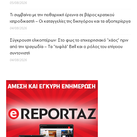
05/08/2026
Τι συμβαίνει με την πειθαρχική έρευνα σε βάρος κρατικού
ιατροδικαστή – Οι καταγγελίες της δικηγόρου και τα αξιοπερίεργα
04/08/2026
Σύγκρουση ελικοπτέρων: Στο φως το επιχειρησιακό “χάος” πριν
από την τραγωδία – Τα “τυφλά” Bell και ο ρόλος του επίγειου
συντονιστή
04/08/2026