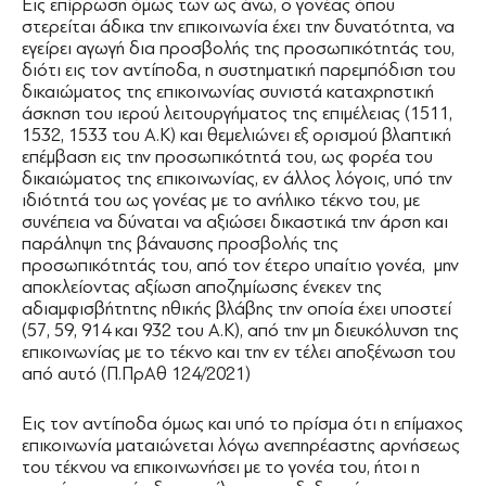
Εις επίρρωση όμως των ως άνω, ο γονέας όπου
στερείται άδικα την επικοινωνία έχει την δυνατότητα, να
εγείρει αγωγή δια προσβολής της προσωπικότητάς του,
διότι εις τον αντίποδα, η συστηματική παρεμπόδιση του
δικαιώματος της επικοινωνίας συνιστά καταχρηστική
άσκηση του ιερού λειτουργήματος της επιμέλειας (1511,
1532, 1533 του Α.Κ) και θεμελιώνει εξ ορισμού βλαπτική
επέμβαση εις την προσωπικότητά του, ως φορέα του
δικαιώματος της επικοινωνίας, εν άλλος λόγοις, υπό την
ιδιότητά του ως γονέας με το ανήλικο τέκνο του, με
συνέπεια να δύναται να αξιώσει δικαστικά την άρση και
παράληψη της βάναυσης προσβολής της
προσωπικότητάς του, από τον έτερο υπαίτιο γονέα, μην
αποκλείοντας αξίωση αποζημίωσης ένεκεν της
αδιαμφισβήτητης ηθικής βλάβης την οποία έχει υποστεί
(57, 59, 914 και 932 του Α.Κ), από την μη διευκόλυνση της
επικοινωνίας με το τέκνο και την εν τέλει αποξένωση του
από αυτό (Π.ΠρΑθ 124/2021)
Εις τον αντίποδα όμως και υπό το πρίσμα ότι η επίμαχος
επικοινωνία ματαιώνεται λόγω ανεπηρέαστης αρνήσεως
του τέκνου να επικοινωνήσει με το γονέα του, ήτοι η