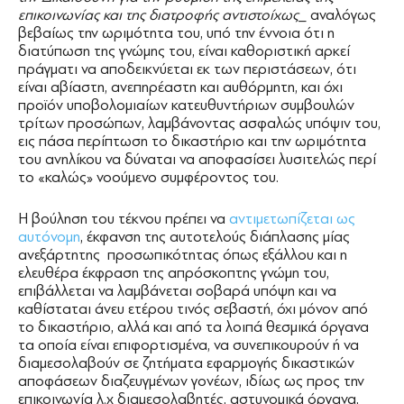
επικοινωνίας και της διατροφής αντιστοίχως
_ αναλόγως
βεβαίως την ωριμότητα του, υπό την έννοια ότι η
διατύπωση της γνώμης του, είναι καθοριστική αρκεί
πράγματι να αποδεικνύεται εκ των περιστάσεων, ότι
είναι αβίαστη, ανεπηρέαστη και αυθόρμητη, και όχι
προϊόν υποβολομιαίων κατευθυντήριων συμβουλών
τρίτων προσώπων, λαμβάνοντας ασφαλώς υπόψιν του,
εις πάσα περίπτωση το δικαστήριο και την ωριμότητα
του ανηλίκου να δύναται να αποφασίσει λυσιτελώς περί
το «καλώς» νοούμενο συμφέροντος του.
Η βούληση του τέκνου πρέπει να
αντιμετωπίζεται ως
αυτόνομη
, έκφανση της αυτοτελούς διάπλασης μίας
ανεξάρτητης προσωπικότητας όπως εξάλλου και η
ελευθέρα έκφραση της απρόσκοπτης γνώμη του,
επιβάλλεται να λαμβάνεται σοβαρά υπόψη και να
καθίσταται άνευ ετέρου τινός σεβαστή, όχι μόνον από
το δικαστήριο, αλλά και από τα λοιπά θεσμικά όργανα
τα οποία είναι επιφορτισμένα, να συνεπικουρούν ή να
διαμεσολαβούν σε ζητήματα εφαρμογής δικαστικών
αποφάσεων διαζευγμένων γονέων, ιδίως ως προς την
επικοινωνία λ.χ διαμεσολαβητές, αστυνομικά όργανα,