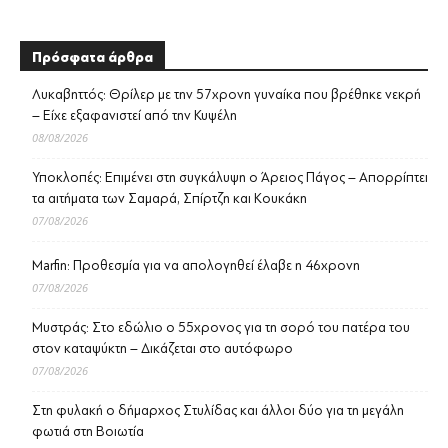
Πρόσφατα άρθρα
Λυκαβηττός: Θρίλερ με την 57χρονη γυναίκα που βρέθηκε νεκρή
– Είχε εξαφανιστεί από την Κυψέλη
08/08/2026
Υποκλοπές: Επιμένει στη συγκάλυψη ο Άρειος Πάγος – Απορρίπτει
τα αιτήματα των Σαμαρά, Σπίρτζη και Κουκάκη
07/08/2026
Marfin: Προθεσμία για να απολογηθεί έλαβε η 46χρονη
07/08/2026
Μυστράς: Στο εδώλιο ο 55χρονος για τη σορό του πατέρα του
στον καταψύκτη – Δικάζεται στο αυτόφωρο
07/08/2026
Στη φυλακή ο δήμαρχος Στυλίδας και άλλοι δύο για τη μεγάλη
φωτιά στη Βοιωτία