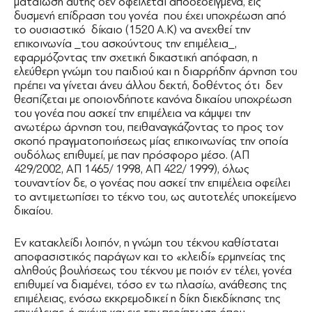
ματαίωση αυτής δεν οφείλεται αποδεδειγμένα, εις
δυσμενή επίδραση του γονέα που έχει υποχρέωση από
το ουσιαστικό δίκαιο (1520 Α.Κ) να ανεχθεί την
επικοινωνία _του ασκούντους την επιμέλεια_,
εφαρμόζοντας την σχετική δικαστική απόφαση, η
ελεύθερη γνώμη του παιδιού και η διαρρήδην άρνηση του
πρέπει να γίνεται άνευ άλλου δεκτή, δοθέντος ότι δεν
θεσπίζεται με οποιονδήποτε κανόνα δικαίου υποχρέωση
του γονέα που ασκεί την επιμέλεια να κάμψει την
ανωτέρω άρνηση του, πειθαναγκάζοντας το προς τον
σκοπό πραγματοποιήσεως μίας επικοινωνίας την οποία
ουδόλως επιθυμεί, με παν πρόσφορο μέσο. (ΑΠ
429/2002, ΑΠ 1465/ 1998, ΑΠ 422/ 1999), όλως
τουναντίον δε, ο γονέας που ασκεί την επιμέλεια οφείλει
το αντιμετωπίσει το τέκνο του, ως αυτοτελές υποκείμενο
δικαίου.
Εν κατακλείδι λοιπόν, η γνώμη του τέκνου καθίσταται
αποφασιστικός παράγων και το «κλειδί» ερμηνείας της
αληθούς βουλήσεως του τέκνου με ποιόν εν τέλει, γονέα
επιθυμεί να διαμένει, τόσο εν τω πλασίω, ανάθεσης της
επιμέλειας, ενόσω εκκρεμοδικεί η δίκη διεκδίκησης της