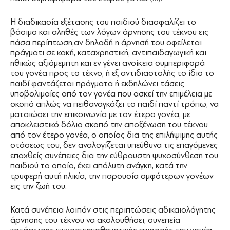
Η διαδικασία εξέτασης του παιδιού διασφαλίζει το
βάσιμο και αληθές των λόγων άρνησης του τέκνου εις
πάσα περίπτωση,αν δηλαδή η άρνησή του οφείλεται
πράγματι σε κακή, καταχρηστική, αντιπαιδαγωγική και
ηθικώς αξιόμεμπτη και εν γένει ανοίκεια συμπεριφορά
του γονέα προς το τέκνο, ή εξ αντιδιαστολής το ίδιο το
παιδί φαντάζεται πράγματα ή εκδηλώνει τάσεις
υποβολιμαίες από τον γονέα που ασκεί την επιμέλεια με
σκοπό απλώς να πειθαναγκάζει το παιδί παντί τρόπω, να
ματαιώσει την επικοινωνία με τον έτερο γονέα, με
αποκλειστικό δόλιο σκοπό την αποξένωση του τέκνου
από τον έτερο γονέα, ο οποίος δια της επιλήψιμης αυτής
στάσεως του, δεν αναλογίζεται υπεύθυνα τις επαγόμενες
επαχθείς συνέπειες δια την εύθραυστη ψυχοσύνθεση του
παιδιού το οποίο, έχει απόλυτη ανάγκη, κατά την
τρυφερή αυτή ηλικία, την παρουσία αμφότερων γονέων
εις την ζωή του.
Κατά συνέπεια λοιπόν στις περιπτώσεις αδικαιολόγητης
άρνησης του τέκνου να ακολουθήσει, συνεπεία