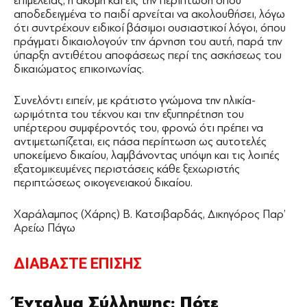
επιμέλειας, ή ακόμη και εις την περίπτωση όπου
αποδεδειγμένα το παιδί αρνείται να ακολουθήσει, λόγω
ότι συντρέχουν ειδικοί βάσιμοι ουσιαστικοί λόγοι, όπου
πράγματι δικαιολογούν την άρνηση του αυτή, παρά την
ύπαρξη αντιθέτου αποφάσεως περί της ασκήσεως του
δικαιώματος επικοινωνίας.
Συνελόντι ειπείν, με κράτιστο γνώμονα την ηλικία-
ωριμότητα του τέκνου και την εξυπηρέτηση του
υπέρτερου συμφέροντός του, φρονώ ότι πρέπει να
αντιμετωπίζεται, εις πάσα περίπτωση ως αυτοτελές
υποκείμενο δικαίου, λαμβάνοντας υπόψη και τις λοιπές
εξατομικευμένες περιστάσεις κάθε ξεχωριστής
περιπτώσεως οικογενειακού δικαίου.
Χαράλαμπος (Χάρης) Β. Κατσιβαρδάς, Δικηγόρος Παρ’
Αρείω Πάγω
ΔΙΑΒΑΣΤΕ ΕΠΙΣΗΣ
Ένταλμα Σύλληψης: Πότε