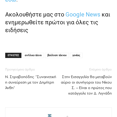
Ακολουθήστε μας στο
Google News
και
ενημερωθείτε πρώτοι για όλες τις
ειδήσεις
ΕΤΙΚΕΤΕΣ
ανήλικο τέκνο
βούληση τέκνου
γονέας
Προηγούμενο άρθρο
Επόμενο άρθρο
Ν. Στραβοπόδης: “Συναινετική
Στην Εισαγγελία θα μεταβούν
η συνεύρεση με τον Δημήτρη
αύριο οι συνήγοροι του Νίκου
Άνθη”
Σ. – Είναι ο πρώτος που
κατάγγειλε τον Δ. Λιγνάδη