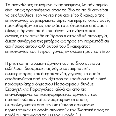
Το ακανθώδες τεμνόμενο εν προκειμένω, λοιπόν σημείο,
είναι όπως προανέφερα, όταν το ίδιο το παιδί αρνείται
να ακολουθήσει τον γονέα που ασκεί το δικαίωμα της
επικοινωνίας συγκεκριμένες ώρες και ημέρες, όπως αυτές
προκαθορίζονται εις την εκάστοτε δικαστική απόφαση,
δίχως η άρνηση αυτή του τέκνου να ανάγεται κατ’
ανάγκη, στην αιτιώδη επίδραση ή στην ηθική αυτουργία,
άμεση συνέργεια της μητέρας ως προς την παρεμπόδιση
ασκήσεως αυτού καθ’ αυτού του δικαιώματος
επικοινωνίας του έτερου γονέα, εν σχέσει προς το τέκνο.
Η ρητή και επισταμένη άρνηση του παιδιού συνιστά
εκδήλωση δυσαρέσκειας λόγω καταχρηστικής
συμπεριφοράς του έτερου γονέα, γεγονός το οποίο
αποδεικνύεται από την εξέταση του παιδιού από ειδικό
παιδοψυχίατρο δημοσίου Νοσοκομείου, δυνάμει
Εισαγγελικής Παραγγελίας, αλλά και από τις
επανειλημμένες και κατηγορηματικές αρνήσεις του
παιδιού ενώπιον τρίτων μαρτύρων οι οποίες
δικαιολογούνται από την διατύπωση ορισμένων
περιστατικών τα οποία συνιστούν την βλαπτική προς το
παιδί συμπεριφορά του έτερου γονέα (…).