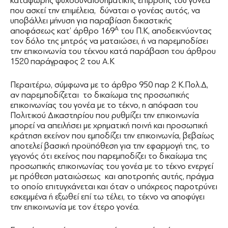
κατάφωρης ψυχοσυναισθηματικής επιρροής του γονέα
που ασκεί την επιμέλεια, δύναται ο γονέας αυτός, να
υποβάλλει μήνυση για παραβίαση δικαστικής
Α
αποφάσεως κατ’ άρθρο 169
του Π.Κ, αποδεικνύοντας
τον δόλο της μητρός να ματαιώσει, ή να παρεμποδίσει
την επικοινωνία του τέκνου κατά παράβαση του άρθρου
1520 παράγραφος 2 του Α.Κ
Περαιτέρω, σύμφωνα με το άρθρο 950 παρ 2 Κ.Πολ.Δ,
αν παρεμποδίζεται το δικαίωμα της προσωπικής
επικοινωνίας του γονέα με το τέκνο, η απόφαση του
Πολιτικού Δικαστηρίου που ρυθμίζει την επικοινωνία
μπορεί να απειλήσει με χρηματική ποινή και προσωπική
κράτηση εκείνον που εμποδίζει την επικοινωνία, βεβαίως
αποτελεί βασική προϋπόθεση για την εφαρμογή της, το
γεγονός ότι εκείνος που παρεμποδίζει το δικαίωμα της
προσωπικής επικοινωνίας του γονέα με το τέκνο ενεργεί
με πρόθεση ματαιώσεως και αποτροπής αυτής, πράγμα
το οποίο επιτυγχάνεται και όταν ο υπόχρεος παροτρύνει
εσκεμμένα ή εξωθεί επί τω τέλει, το τέκνο να αποφύγει
την επικοινωνία με τον έτερο γονέα.