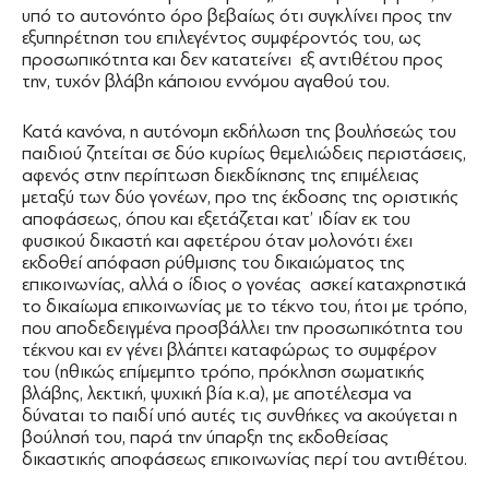
υπό το αυτονόητο όρο βεβαίως ότι συγκλίνει προς την
εξυπηρέτηση του επιλεγέντος συμφέροντός του, ως
προσωπικότητα και δεν κατατείνει εξ αντιθέτου προς
την, τυχόν βλάβη κάποιου εννόμου αγαθού του.
Κατά κανόνα, η αυτόνομη εκδήλωση της βουλήσεώς του
παιδιού ζητείται σε δύο κυρίως θεμελιώδεις περιστάσεις,
αφενός στην περίπτωση διεκδίκησης της επιμέλειας
μεταξύ των δύο γονέων, προ της έκδοσης της οριστικής
αποφάσεως, όπου και εξετάζεται κατ’ ιδίαν εκ του
φυσικού δικαστή και αφετέρου όταν μολονότι έχει
εκδοθεί απόφαση ρύθμισης του δικαιώματος της
επικοινωνίας, αλλά ο ίδιος ο γονέας ασκεί καταχρηστικά
το δικαίωμα επικοινωνίας με το τέκνο του, ήτοι με τρόπο,
που αποδεδειγμένα προσβάλλει την προσωπικότητα του
τέκνου και εν γένει βλάπτει καταφώρως το συμφέρον
του (ηθικώς επίμεμπτο τρόπο, πρόκληση σωματικής
βλάβης, λεκτική, ψυχική βία κ.α), με αποτέλεσμα να
δύναται το παιδί υπό αυτές τις συνθήκες να ακούγεται η
βούλησή του, παρά την ύπαρξη της εκδοθείσας
δικαστικής αποφάσεως επικοινωνίας περί του αντιθέτου.