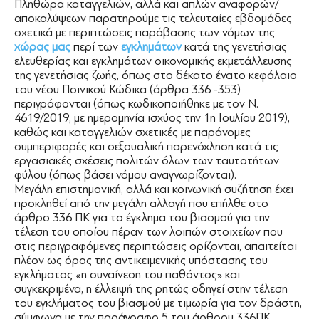
Πληθώρα καταγγελιών, αλλά και απλών αναφορών/
αποκαλύψεων παρατηρούμε τις τελευταίες εβδομάδες
σχετικά με περιπτώσεις παράβασης των νόμων της
χώρας μας
περί των
εγκλημάτων
κατά της γενετήσιας
ελευθερίας και εγκλημάτων οικονομικής εκμετάλλευσης
της γενετήσιας ζωής, όπως στο δέκατο ένατο κεφάλαιο
του νέου Ποινικού Κώδικα (άρθρα 336 -353)
περιγράφονται (όπως κωδικοποιήθηκε με τον Ν.
4619/2019, με ημερομηνία ισχύος την 1η Ιουλίου 2019),
καθώς και καταγγελιών σχετικές με παράνομες
συμπεριφορές και σεξουαλική παρενόχληση κατά τις
εργασιακές σχέσεις πολιτών όλων των ταυτοτήτων
φύλου (όπως βάσει νόμου αναγνωρίζονται).
Μεγάλη επιστημονική, αλλά και κοινωνική συζήτηση έχει
προκληθεί από την μεγάλη αλλαγή που επήλθε στο
άρθρο 336 ΠΚ για το έγκλημα του βιασμού για την
τέλεση του οποίου πέραν των λοιπών στοιχείων που
στις περιγραφόμενες περιπτώσεις ορίζονται, απαιτείται
πλέον ως όρος της αντικειμενικής υπόστασης του
εγκλήματος «η συναίνεση του παθόντος» και
συγκεκριμένα, η έλλειψή της ρητώς οδηγεί στην τέλεση
του εγκλήματος του βιασμού με τιμωρία για τον δράστη,
σύμφωνα με την παράγραφο 5 του άρθρου 336ΠΚ