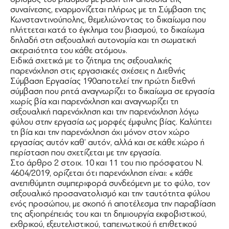
συναίνεσης, εναρμονίζεται πλήρως με τη Σύμβαση της
Κωνσταντινούπολης, θεμελιώνοντας το δικαίωμα που
πλήττεται κατά το έγκλημα του βιασμού, το δικαίωμα
δηλαδή στη σεξουαλική αυτονομία και τη σωματική
ακεραιότητα του κάθε ατόμου».
Ειδικά σχετικά με το ζήτημα της σεξουαλικής
παρενόχληση στις εργασιακές σχέσεις η Διεθνής
Σύμβαση Εργασίας 190αποτελεί την πρώτη διεθνή
σύμβαση που ρητά αναγνωρίζει το δικαίωμα σε εργασία
χωρίς βία και παρενόχληση και αναγνωρίζει τη
σεξουαλική παρενόχληση και την παρενόχληση λόγω
φύλου στην εργασία ως μορφές έμφυλης βίας. Καλύπτει
τη βία και την παρενόχληση όχι μόνον στον χώρο
εργασίας αυτόν καθ’ αυτόν, αλλά και σε κάθε χώρο ή
περίσταση που σχετίζεται με την εργασία.
Στο άρθρο 2 στοιχ. 10 και 11 του πιο πρόσφατου Ν.
4604/2019, ορίζεται ότι παρενόχληση είναι: « κάθε
ανεπιθύμητη συμπεριφορά συνδεόμενη με το φύλο, τον
σεξουαλικό προσανατολισμό και την ταυτότητα φύλου
ενός προσώπου, με σκοπό ή αποτέλεσμα την παραβίαση
της αξιοπρέπειάς του και τη δημιουργία εκφοβιστικού,
εχθρικού, εξευτελιστικού, ταπεινωτικού ή επιθετικού