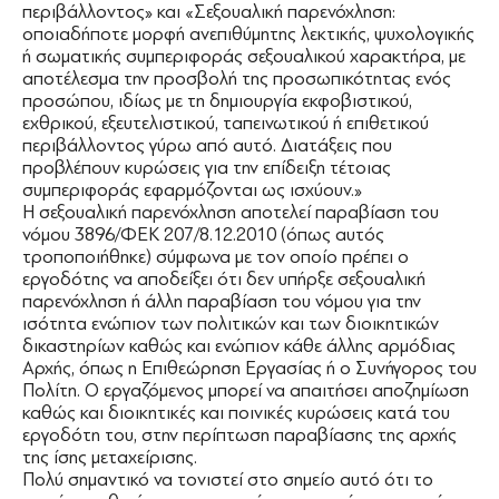
περιβάλλοντος» και «Σεξουαλική παρενόχληση:
οποιαδήποτε μορφή ανεπιθύμητης λεκτικής, ψυχολογικής
ή σωματικής συμπεριφοράς σεξουαλικού χαρακτήρα, με
αποτέλεσμα την προσβολή της προσωπικότητας ενός
προσώπου, ιδίως με τη δημιουργία εκφοβιστικού,
εχθρικού, εξευτελιστικού, ταπεινωτικού ή επιθετικού
περιβάλλοντος γύρω από αυτό. Διατάξεις που
προβλέπουν κυρώσεις για την επίδειξη τέτοιας
συμπεριφοράς εφαρμόζονται ως ισχύουν.»
Η σεξουαλική παρενόχληση αποτελεί παραβίαση του
νόμου 3896/ΦΕΚ 207/8.12.2010 (όπως αυτός
τροποποιήθηκε) σύμφωνα με τον οποίο πρέπει ο
εργοδότης να αποδείξει ότι δεν υπήρξε σεξουαλική
παρενόχληση ή άλλη παραβίαση του νόμου για την
ισότητα ενώπιον των πολιτικών και των διοικητικών
δικαστηρίων καθώς και ενώπιον κάθε άλλης αρμόδιας
Αρχής, όπως η Επιθεώρηση Εργασίας ή ο Συνήγορος του
Πολίτη. Ο εργαζόμενος μπορεί να απαιτήσει αποζημίωση
καθώς και διοικητικές και ποινικές κυρώσεις κατά του
εργοδότη του, στην περίπτωση παραβίασης της αρχής
της ίσης μεταχείρισης.
Πολύ σημαντικό να τονιστεί στο σημείο αυτό ότι το