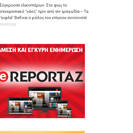
Σύγκρουση ελικοπτέρων: Στο φως το
επιχειρησιακό “χάος” πριν από την τραγωδία – Τα
“τυφλά” Bell και ο ρόλος του επίγειου συντονιστή
04/08/2026