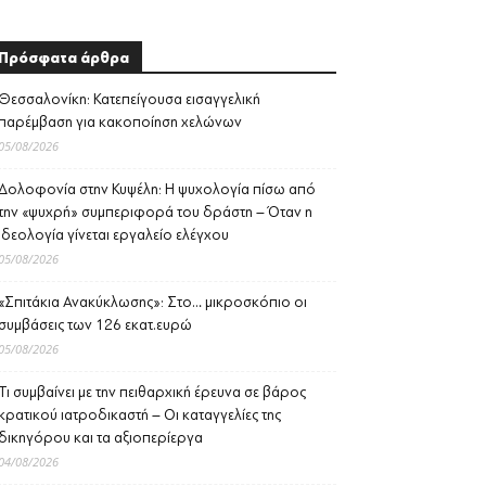
Πρόσφατα άρθρα
Θεσσαλονίκη: Κατεπείγουσα εισαγγελική
παρέμβαση για κακοποίηση χελώνων
05/08/2026
Δολοφονία στην Κυψέλη: Η ψυχολογία πίσω από
την «ψυχρή» συμπεριφορά του δράστη – Όταν η
ιδεολογία γίνεται εργαλείο ελέγχου
05/08/2026
«Σπιτάκια Ανακύκλωσης»: Στο… μικροσκόπιο οι
συμβάσεις των 126 εκατ.ευρώ
05/08/2026
Τι συμβαίνει με την πειθαρχική έρευνα σε βάρος
κρατικού ιατροδικαστή – Οι καταγγελίες της
δικηγόρου και τα αξιοπερίεργα
04/08/2026