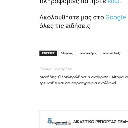
πληροφορίες πατήστε
εδώ
.
Ακολουθήστε μας στο
Google
όλες τις ειδήσεις
ΕΤΙΚΕΤΕΣ
64χρονος
μελισσοκόμος
ποινική δίωξη
Προηγούμενο άρθρο
Λιγνάδης: Ολοκληρώθηκε η ανάκριση- Αίτημα ν
ερευνηθεί και για πορνογραφία ανηλίκων!
ΔΙΚΑΣΤΙΚΟ ΡΕΠΟΡΤΑΖ TEA