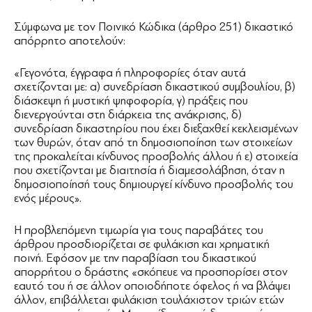
Σύμφωνα με τον Ποινικό Κώδικα (άρθρο 251) δικαστικό
απόρρητο αποτελούν:
«Γεγονότα, έγγραφα ή πληροφορίες όταν αυτά
σχετίζονται με: α) συνεδρίαση δικαστικού συμβουλίου, β)
διάσκεψη ή μυστική ψηφοφορία, γ) πράξεις που
διενεργούνται στη διάρκεια της ανάκρισης, δ)
συνεδρίαση δικαστηρίου που έχει διεξαχθεί κεκλεισμένων
των θυρών, όταν από τη δημοσιοποίηση των στοιχείων
της προκαλείται κίνδυνος προσβολής άλλου ή ε) στοιχεία
που σχετίζονται με διαιτησία ή διαμεσολάβηση, όταν η
δημοσιοποίησή τους δημιουργεί κίνδυνο προσβολής του
ενός μέρους».
Η προβλεπόμενη τιμωρία για τους παραβάτες του
άρθρου προσδιορίζεται σε φυλάκιση και χρηματική
ποινή. Εφόσον με την παραβίαση του δικαστικού
απορρήτου ο δράστης «σκόπευε να προσπορίσει στον
εαυτό του ή σε άλλον οποιοδήποτε όφελος ή να βλάψει
άλλον, επιβάλλεται φυλάκιση τουλάχιστον τριών ετών