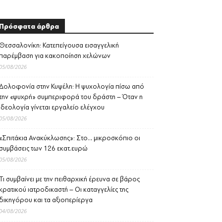
Πρόσφατα άρθρα
Θεσσαλονίκη: Κατεπείγουσα εισαγγελική
παρέμβαση για κακοποίηση χελώνων
05/08/2026
Δολοφονία στην Κυψέλη: Η ψυχολογία πίσω από
την «ψυχρή» συμπεριφορά του δράστη – Όταν η
ιδεολογία γίνεται εργαλείο ελέγχου
05/08/2026
«Σπιτάκια Ανακύκλωσης»: Στο… μικροσκόπιο οι
συμβάσεις των 126 εκατ.ευρώ
05/08/2026
Τι συμβαίνει με την πειθαρχική έρευνα σε βάρος
κρατικού ιατροδικαστή – Οι καταγγελίες της
δικηγόρου και τα αξιοπερίεργα
04/08/2026