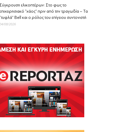
Σύγκρουση ελικοπτέρων: Στο φως το
επιχειρησιακό “χάος” πριν από την τραγωδία – Τα
“τυφλά” Bell και ο ρόλος του επίγειου συντονιστή
04/08/2026