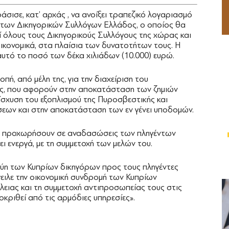
σισε, κατ’ αρχάς , να ανοίξει τραπεζικό λογαριασμό
των Δικηγορικών Συλλόγων Ελλάδος, ο οποίος θα
ί όλους τους Δικηγορικούς Συλλόγους της χώρας και
κονομικά, στα πλαίσια των δυνατοτήτων τους. Η
υτό το ποσό των δέκα χιλιάδων (10.000) ευρώ.
πή, από μέλη της, για την διαχείριση του
ις, που αφορούν στην αποκατάσταση των ζημιών
ίσχυση του εξοπλισμού της Πυροσβεστικής και
εων και στην αποκατάσταση των εν γένει υποδομών.
ες προχωρήσουν σε αναδασώσεις των πληγέντων
ι ενεργά, με τη συμμετοχή των μελών του.
γγύη των Κυπρίων δικηγόρων προς τους πληγέντες
ειλε την οικονομική συνδρομή των Κυπρίων
ιας και τη συμμετοχή αντιπροσωπείας τους στις
κριθεί από τις αρμόδιες υπηρεσίες».