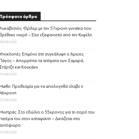
Πρόσφατα άρθρα
Λυκαβηττός: Θρίλερ με την 57χρονη γυναίκα που
βρέθηκε νεκρή – Είχε εξαφανιστεί από την Κυψέλη
08/08/2026
Υποκλοπές: Επιμένει στη συγκάλυψη ο Άρειος
Πάγος – Απορρίπτει τα αιτήματα των Σαμαρά,
Σπίρτζη και Κουκάκη
07/08/2026
Marfin: Προθεσμία για να απολογηθεί έλαβε η
46χρονη
07/08/2026
Μυστράς: Στο εδώλιο ο 55χρονος για τη σορό του
πατέρα του στον καταψύκτη – Δικάζεται στο
αυτόφωρο
07/08/2026