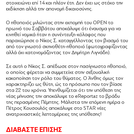
στοιχειώνει επί 14 και πλέον έτη. Δεν έχει ως στόχο την
εκδίκηση αλλά την απονομή δικαιοσύνης.
Ο ηθοποιός μιλώντας στην εκπομπή του OPEN το
πρωινό του Σαββάτου αποκάλυψε ότι έναυσμα για να
κινηθεί νομικά ήταν η συνέντευξη-κόλαφος που
παραχώρησε ο Νίκος Σ. καταγγέλλοντας τον βιασμό του
από τον γνωστό σκηνοθέτη-ηθοποιό (φωτογραφίζοντας
αλλά όχι κατονομάζοντας τον Δημήτρη Λιγνάδη).
Σε αυτή ο Νίκος Σ. απέδωσε στον πασίγνωστο ηθοποιό,
ο οποίος φέρεται να συμμετείχε στην σεξουαλική
κακοποίηση τον ρόλο του θύματος. Ο Άνθης όμως τον
χαρακτηρίζει ως θύτη, ώς το πρόσωπο που τον βίασε
στα 22 του χρόνια. Υπενθυμίζεται ότι την υπόθεση της
νέας μήνυσης την αποκάλυψε το eReportaz το βράδυ
της περασμένης Πέμπτης. Μάλιστα την επόμενη ημέρα ο
Πέτρος Κουσουλός αποκάλυψε στο STAR νέες
ανατριχιαστικές λεπτομέρειες της υπόθεσης!
ΔΙΑΒΑΣΤΕ ΕΠΙΣΗΣ