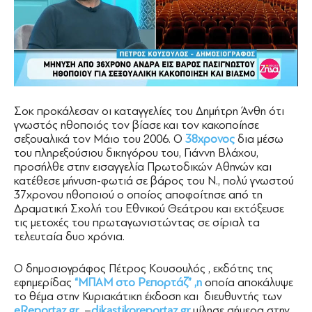
Σοκ προκάλεσαν οι καταγγελίες του Δημήτρη Άνθη ότι
γνωστός ηθοποιός τον βίασε και τον κακοποίησε
σεξουαλικά τον Μάιο του 2006. Ο
38χρονος
δια μέσω
του πληρεξούσιου δικηγόρου του, Γιάννη Βλάχου,
προσήλθε στην εισαγγελία Πρωτοδικών Αθηνών και
κατέθεσε μήνυση-φωτιά σε βάρος του Ν., πολύ γνωστού
37χρονου ηθοποιού ο οποίος αποφοίτησε από τη
Δραματική Σχολή του Εθνικού Θεάτρου και εκτόξευσε
τις μετοχές του πρωταγωνιστώντας σε σίριαλ τα
τελευταία δυο χρόνια.
Ο δημοσιογράφος Πέτρος Κουσουλός , εκδότης της
εφημερίδας
“ΜΠΑΜ στο Ρεπορτάζ” ,η
οποία αποκάλυψε
το θέμα στην Κυριακάτικη έκδοση και διευθυντής των
eReportaz.gr
–
dikastikoreportaz.gr
μίλησε σήμερα στην