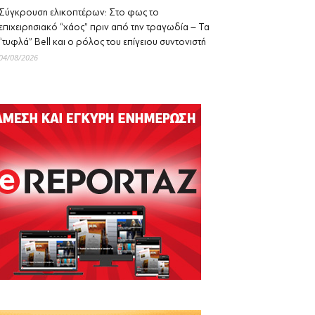
Σύγκρουση ελικοπτέρων: Στο φως το
επιχειρησιακό “χάος” πριν από την τραγωδία – Τα
“τυφλά” Bell και ο ρόλος του επίγειου συντονιστή
04/08/2026