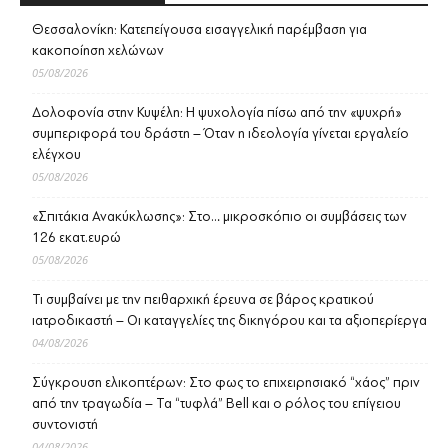
Θεσσαλονίκη: Κατεπείγουσα εισαγγελική παρέμβαση για
κακοποίηση χελώνων
05/08/2026
Δολοφονία στην Κυψέλη: Η ψυχολογία πίσω από την «ψυχρή»
συμπεριφορά του δράστη – Όταν η ιδεολογία γίνεται εργαλείο
ελέγχου
05/08/2026
«Σπιτάκια Ανακύκλωσης»: Στο… μικροσκόπιο οι συμβάσεις των
126 εκατ.ευρώ
05/08/2026
Τι συμβαίνει με την πειθαρχική έρευνα σε βάρος κρατικού
ιατροδικαστή – Οι καταγγελίες της δικηγόρου και τα αξιοπερίεργα
04/08/2026
Σύγκρουση ελικοπτέρων: Στο φως το επιχειρησιακό “χάος” πριν
από την τραγωδία – Τα “τυφλά” Bell και ο ρόλος του επίγειου
συντονιστή
04/08/2026