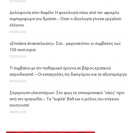
05/08/2026
Δολοφονία στην Κυψέλη: Η ψυχολογία πίσω από την «ψυχρή»
συμπεριφορά του δράστη – Όταν η ιδεολογία γίνεται εργαλείο
ελέγχου
05/08/2026
«Σπιτάκια Ανακύκλωσης»: Στο… μικροσκόπιο οι συμβάσεις των
126 εκατ.ευρώ
05/08/2026
Τι συμβαίνει με την πειθαρχική έρευνα σε βάρος κρατικού
ιατροδικαστή – Οι καταγγελίες της δικηγόρου και τα αξιοπερίεργα
04/08/2026
Σύγκρουση ελικοπτέρων: Στο φως το επιχειρησιακό “χάος” πριν
από την τραγωδία – Τα “τυφλά” Bell και ο ρόλος του επίγειου
συντονιστή
04/08/2026