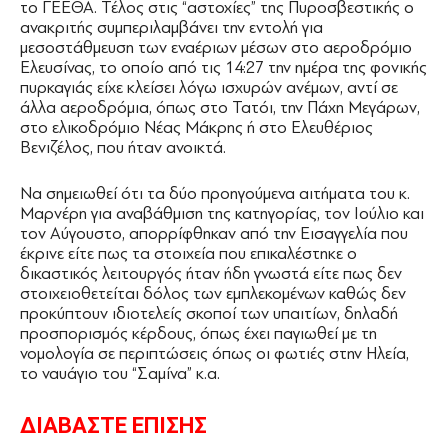
το ΓΕΕΘΑ. Τέλος στις “αστοχίες” της Πυροσβεστικής ο
ανακριτής συμπεριλαμβάνει την εντολή για
μεσοστάθμευση των εναέριων μέσων στο αεροδρόμιο
Ελευσίνας, το οποίο από τις 14:27 την ημέρα της φονικής
πυρκαγιάς είχε κλείσει λόγω ισχυρών ανέμων, αντί σε
άλλα αεροδρόμια, όπως στο Τατόι, την Πάχη Μεγάρων,
στο ελικοδρόμιο Νέας Μάκρης ή στο Ελευθέριος
Βενιζέλος, που ήταν ανοικτά.
Να σημειωθεί ότι τα δύο προηγούμενα αιτήματα του κ.
Μαρνέρη για αναβάθμιση της κατηγορίας, τον Ιούλιο και
τον Αύγουστο, απορρίφθηκαν από την Εισαγγελία που
έκρινε είτε πως τα στοιχεία που επικαλέστηκε ο
δικαστικός λειτουργός ήταν ήδη γνωστά είτε πως δεν
στοιχειοθετείται δόλος των εμπλεκομένων καθώς δεν
προκύπτουν ιδιοτελείς σκοποί των υπαιτίων, δηλαδή
προσπορισμός κέρδους, όπως έχει παγιωθεί με τη
νομολογία σε περιπτώσεις όπως οι φωτιές στην Ηλεία,
το ναυάγιο του “Σαμίνα” κ.α.
ΔΙΑΒΑΣΤΕ ΕΠΙΣΗΣ