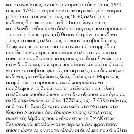
κατατείνουν πως αν από την αρχή και δη από τις 16.50
έως τις 17:30 επιχειρούσαν στην περιοχή τρία εναέρια
μέσα και στη συνέχεια, έως τις18:30, άλλα τρία, ο
κίνδυνος θα είχε αποφευχθεί. Για το λόγο αυτό,
καταλογίζει ενδεχόμενο δόλο σε συγκεκριμένα πρόσωπα
τα οποία, όπως κρίνει, εξέθεσαν όχι μόνο σε κίνδυνο
τους κατοίκους αλλά τους άφησαν και αβοήθητους.
Σύμφωνα με τα στοιχεία του ανακριτή, οι αρμόδιοι
παρέλειψαν να χρησιμοποιήσουν όλα τα εναέρια και
επίγεια πυροσβεστικά μέσα, όπως τα δέκα Σινούκ που
ήταν διαθέσιμα, ενώ χρησιμοποίησαν κάποια από αυτά
για την κατάσβεση φωτιάς σε περιοχές, που δεν υπήρχε
κίνδυνος για ανθρώπινες ζωές. Επίσης ο κ. Μαρνέρης
εκτιμά πως τα πρόσωπα αυτά μπορούσαν να
προβλέψουν το βαρύτερο αποτέλεσμα, που τελικά
επήλθε και αποδεχόμενοι αυτό δεν αξιοποίησαν έγκαιρα
σχέδιο εκκένωσης από τις 17.30 ως τις 17.45 ξεκινώντας
από τον Ν. Βουτζά και εν συνεχεία στο Μάτι και στο
Κόκκινο Λιμανάκι. Δεν έδωσαν επίσης εντολή στις
σωστικές λέμβους που ανήκαν στην 1η ΕΜΑΚ στην
Ελευσίνα, να μεταβούν στην περιοχή. Δεν φρόντισαν
επίσης ώστε να κινητοποιηθούν οι δυνάμεις που διαθέτει