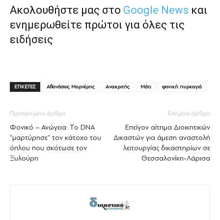
Ακολουθήστε μας στο
Google News
και
ενημερωθείτε πρώτοι για όλες τις
ειδήσεις
ΕΤΙΚΕΤΕΣ
Αθανάσιος Μαρνέρης
Ανακριτής
Μάτι
φονική πυρκαγιά
Προηγούμενο άρθρο
Επόμενο άρθρο
Φονικό – Ανώγεια: Το DNA
Επείγον αίτημα Διοικητικών
“μαρτύρησε” τον κάτοχο του
Δικαστών για άμεση αναστολή
όπλου που σκότωσε τον
λειτουργίας δικαστηρίων σε
Ξυλούρη
Θεσσαλονίκη-Λάρισα