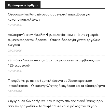
Πρόσφατα άρθρα
Θεσσαλονίκη: Κατεπείγουσα εισαγγελική παρέμβαση για
κακοποίηση χελώνων
05/08/2026
Δολοφονία στην Κυψέλη: Η ψυχολογία πίσω από την «ψυχρή»
συμπεριφορά του δράστη – Όταν η ιδεολογία γίνεται εργαλείο
ελέγχου
05/08/2026
«Σπιτάκια Ανακύκλωσης»: Στο… μικροσκόπιο οι συμβάσεις των
126 εκατ.ευρώ
05/08/2026
Τι συμβαίνει με την πειθαρχική έρευνα σε βάρος κρατικού
ιατροδικαστή – Οι καταγγελίες της δικηγόρου και τα αξιοπερίεργα
04/08/2026
Σύγκρουση ελικοπτέρων: Στο φως το επιχειρησιακό “χάος” πριν
από την τραγωδία – Τα “τυφλά” Bell και ο ρόλος του επίγειου